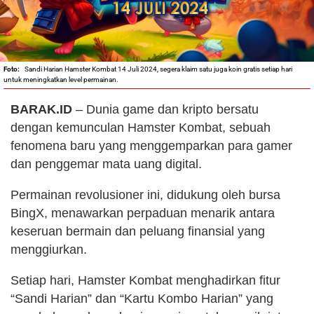
Sandi Harian Hamster Kombat 14 Juli 2024, segera klaim satu juga koin gratis setiap hari
untuk meningkatkan level permainan.
BARAK.ID
– Dunia game dan kripto bersatu
dengan kemunculan Hamster Kombat, sebuah
fenomena baru yang menggemparkan para gamer
dan penggemar mata uang digital.
Permainan revolusioner ini, didukung oleh bursa
BingX, menawarkan perpaduan menarik antara
keseruan bermain dan peluang finansial yang
menggiurkan.
Setiap hari, Hamster Kombat menghadirkan fitur
“Sandi Harian” dan “Kartu Kombo Harian” yang