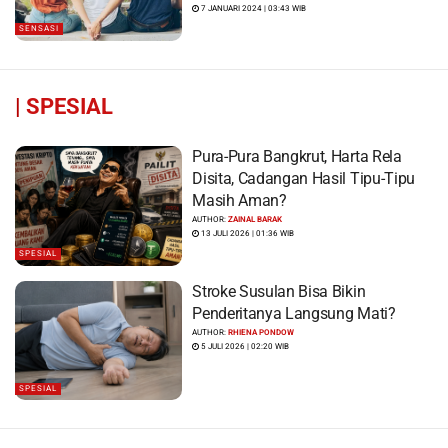
7 JANUARI 2024 | 03:43 WIB
SENSASI
|
SPESIAL
Pura-Pura Bangkrut, Harta Rela
Disita, Cadangan Hasil Tipu-Tipu
Masih Aman?
AUTHOR:
ZAINAL BARAK
13 JULI 2026 | 01:36 WIB
SPESIAL
Stroke Susulan Bisa Bikin
Penderitanya Langsung Mati?
AUTHOR:
RHIENA PONDOW
5 JULI 2026 | 02:20 WIB
SPESIAL