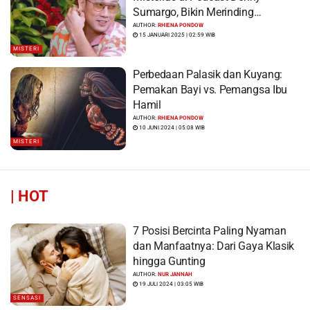
Sumargo, Bikin Merinding…
AUTHOR:
RHIENA PONDOW
15 JANUARI 2025 | 02:59 WIB
MISTERI
Perbedaan Palasik dan Kuyang:
Pemakan Bayi vs. Pemangsa Ibu
Hamil
AUTHOR:
RHIENA PONDOW
10 JUNI 2024 | 05:08 WIB
MISTERI
|
HOT
7 Posisi Bercinta Paling Nyaman
dan Manfaatnya: Dari Gaya Klasik
hingga Gunting
AUTHOR:
NUR JANNAH
19 JULI 2024 | 03:05 WIB
SENSASI