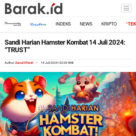
INDEKS
NEWS
KRIPTO
°TE
Sandi Harian Hamster Kombat 14 Juli 2024:
“TRUST”
Author:
Zainal Efendi
14 Juli 2024 | 02:03 WIB