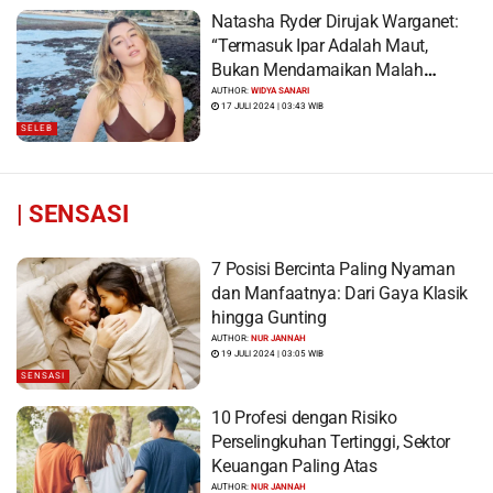
Natasha Ryder Dirujak Warganet:
“Termasuk Ipar Adalah Maut,
Bukan Mendamaikan Malah
Menyiram Bensin”
AUTHOR:
WIDYA SANARI
17 JULI 2024 | 03:43 WIB
SELEB
|
SENSASI
7 Posisi Bercinta Paling Nyaman
dan Manfaatnya: Dari Gaya Klasik
hingga Gunting
AUTHOR:
NUR JANNAH
19 JULI 2024 | 03:05 WIB
SENSASI
10 Profesi dengan Risiko
Perselingkuhan Tertinggi, Sektor
Keuangan Paling Atas
AUTHOR:
NUR JANNAH