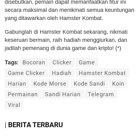
disebutkan, pemain dapat memanfaatkan fitur ini
secara maksimal dan menikmati semua keuntungan
yang ditawarkan oleh Hamster Kombat.
Gabunglah di Hamster Kombat sekarang, nikmati
keseruan bermain, raih hadiah menggiurkan, dan
jadilah pemenang di dunia game dan kripto! (*)
Tags:
Bocoran
Clicker
Game
Game Clicker
Hadiah
Hamster Kombat
Harian
Kode Morse
Kode Sandi
Koin
Permainan
Sandi Harian
Telegram
Viral
|
BERITA TERBARU