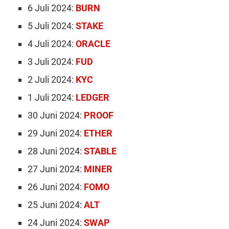
6 Juli 2024:
BURN
5 Juli 2024:
STAKE
4 Juli 2024:
ORACLE
3 Juli 2024:
FUD
2 Juli 2024:
KYC
1 Juli 2024:
LEDGER
30 Juni 2024:
PROOF
29 Juni 2024:
ETHER
28 Juni 2024:
STABLE
27 Juni 2024:
MINER
26 Juni 2024:
FOMO
25 Juni 2024:
ALT
24 Juni 2024:
SWAP