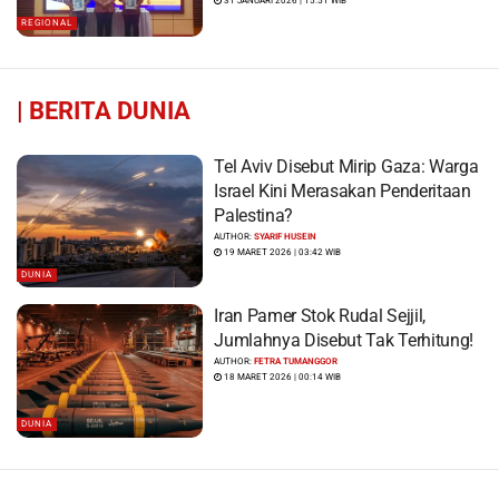
31 JANUARI 2026 | 15:51 WIB
REGIONAL
|
BERITA DUNIA
Tel Aviv Disebut Mirip Gaza: Warga
Israel Kini Merasakan Penderitaan
Palestina?
AUTHOR:
SYARIF HUSEIN
19 MARET 2026 | 03:42 WIB
DUNIA
Iran Pamer Stok Rudal Sejjil,
Jumlahnya Disebut Tak Terhitung!
AUTHOR:
FETRA TUMANGGOR
18 MARET 2026 | 00:14 WIB
DUNIA