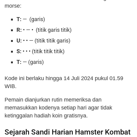
morse:
T:
— (garis)
R:
• — • (titik garis titik)
U:
• • — (titik titik garis)
S:
• • • (titik titik titik)
T:
— (garis)
Kode ini berlaku hingga 14 Juli 2024 pukul 01.59
WIB.
Pemain dianjurkan rutin memeriksa dan
memasukkan kodenya setiap hari agar tidak
ketinggalan hadiah koin gratisnya.
Sejarah Sandi Harian Hamster Kombat