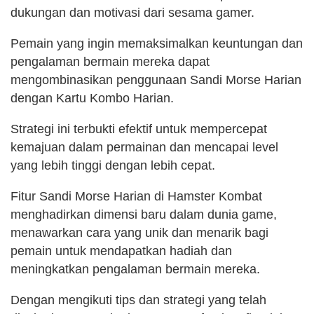
dukungan dan motivasi dari sesama gamer.
Pemain yang ingin memaksimalkan keuntungan dan
pengalaman bermain mereka dapat
mengombinasikan penggunaan Sandi Morse Harian
dengan Kartu Kombo Harian.
Strategi ini terbukti efektif untuk mempercepat
kemajuan dalam permainan dan mencapai level
yang lebih tinggi dengan lebih cepat.
Fitur Sandi Morse Harian di Hamster Kombat
menghadirkan dimensi baru dalam dunia game,
menawarkan cara yang unik dan menarik bagi
pemain untuk mendapatkan hadiah dan
meningkatkan pengalaman bermain mereka.
Dengan mengikuti tips dan strategi yang telah