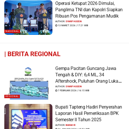
Operasi Ketupat 2026 Dimulai,
Panglima TNI dan Kapolri Siapkan
Ribuan Pos Pengamanan Mudik
AUTHOR:
SYARIF HUSEIN
13 MARET 2026 | 17:21 WIB
NASIONAL
|
BERITA REGIONAL
Gempa Pacitan Guncang Jawa
Tengah & DIY: 6,4 ML, 34
Aftershock, Puluhan Orang Luka
dan Ratusan Bangunan Rusak
AUTHOR:
SYARIF HUSEIN
7 FEBRUARI 2026 | 16:15 WIB
REGIONAL
Bupati Tapteng Hadiri Penyerahan
Laporan Hasil Pemeriksaan BPK
Semester II Tahun 2025
AUTHOR:
BARAK ID