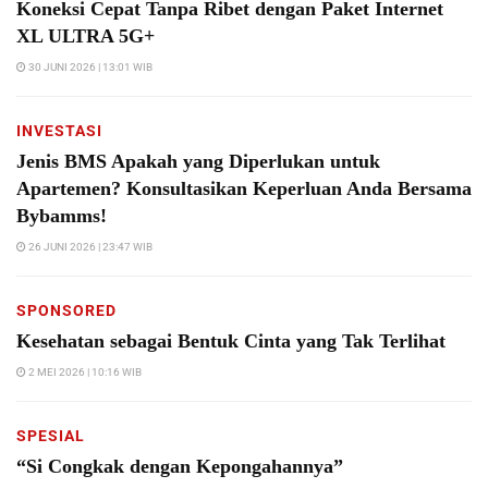
Koneksi Cepat Tanpa Ribet dengan Paket Internet
XL ULTRA 5G+
30 JUNI 2026 | 13:01 WIB
INVESTASI
Jenis BMS Apakah yang Diperlukan untuk
Apartemen? Konsultasikan Keperluan Anda Bersama
Bybamms!
26 JUNI 2026 | 23:47 WIB
SPONSORED
Kesehatan sebagai Bentuk Cinta yang Tak Terlihat
2 MEI 2026 | 10:16 WIB
SPESIAL
“Si Congkak dengan Kepongahannya”