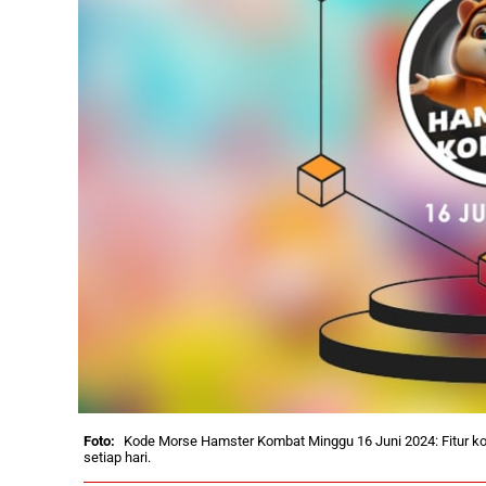
Kode Morse Hamster Kombat Minggu 16 Juni 2024: Fitur kod
setiap hari.