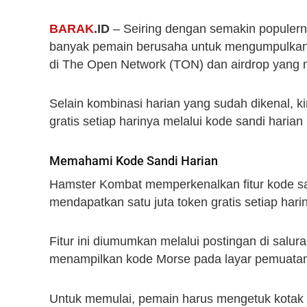
BARAK
.ID
– Seiring dengan semakin populern
banyak pemain berusaha untuk mengumpulkan
di The Open Network (TON) dan airdrop yang 
Selain kombinasi harian yang sudah dikenal, k
gratis setiap harinya melalui kode sandi harian (
Memahami Kode Sandi Harian
Hamster Kombat memperkenalkan fitur kode sa
mendapatkan satu juta token gratis setiap hari
Fitur ini diumumkan melalui postingan di salu
menampilkan kode Morse pada layar pemuatan m
Untuk memulai, pemain harus mengetuk kotak “Ea