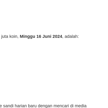
juta koin,
Minggu 16 Juni 2024
, adalah:
sandi harian baru dengan mencari di media