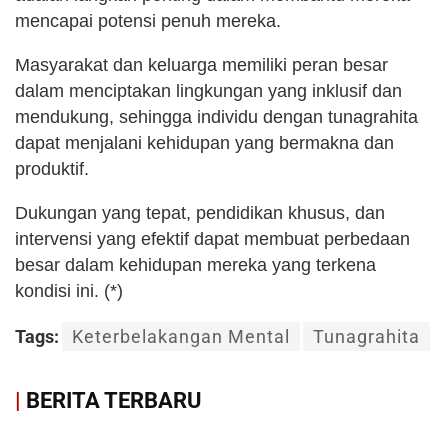
mencapai potensi penuh mereka.
Masyarakat dan keluarga memiliki peran besar
dalam menciptakan lingkungan yang inklusif dan
mendukung, sehingga individu dengan tunagrahita
dapat menjalani kehidupan yang bermakna dan
produktif.
Dukungan yang tepat, pendidikan khusus, dan
intervensi yang efektif dapat membuat perbedaan
besar dalam kehidupan mereka yang terkena
kondisi ini. (*)
Tags:
Keterbelakangan Mental
Tunagrahita
|
BERITA TERBARU