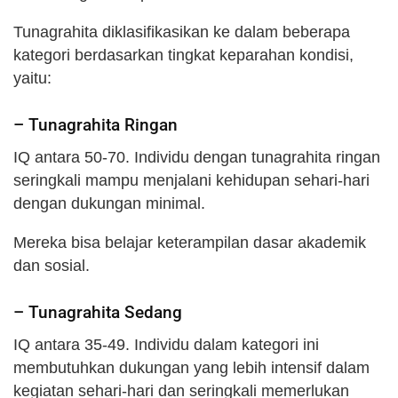
Tunagrahita diklasifikasikan ke dalam beberapa
kategori berdasarkan tingkat keparahan kondisi,
yaitu:
– Tunagrahita Ringan
IQ antara 50-70. Individu dengan tunagrahita ringan
seringkali mampu menjalani kehidupan sehari-hari
dengan dukungan minimal.
Mereka bisa belajar keterampilan dasar akademik
dan sosial.
– Tunagrahita Sedang
IQ antara 35-49. Individu dalam kategori ini
membutuhkan dukungan yang lebih intensif dalam
kegiatan sehari-hari dan seringkali memerlukan