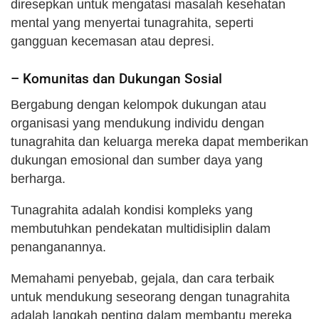
diresepkan untuk mengatasi masalah kesehatan
mental yang menyertai tunagrahita, seperti
gangguan kecemasan atau depresi.
– Komunitas dan Dukungan Sosial
Bergabung dengan kelompok dukungan atau
organisasi yang mendukung individu dengan
tunagrahita dan keluarga mereka dapat memberikan
dukungan emosional dan sumber daya yang
berharga.
Tunagrahita adalah kondisi kompleks yang
membutuhkan pendekatan multidisiplin dalam
penanganannya.
Memahami penyebab, gejala, dan cara terbaik
untuk mendukung seseorang dengan tunagrahita
adalah langkah penting dalam membantu mereka