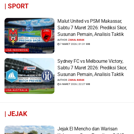
|
SPORT
Malut United vs PSM Makassar,
Sabtu 7 Maret 2026: Prediksi Skor,
Susunan Pemain, Analisis Taktik
AUTHOR:
ZAINAL BARAK
7 MARET 2026 | 01:31 WIB
LIGA INDONESIA
Sydney FC vs Melbourne Victory,
Sabtu 7 Maret 2026: Prediksi Skor,
Susunan Pemain, Analisis Taktik
AUTHOR:
ZAINAL BARAK
6 MARET 2026 | 22:27 WIB
LIGA AUSTRALIA
|
JEJAK
Jejak El Mencho dan Warisan