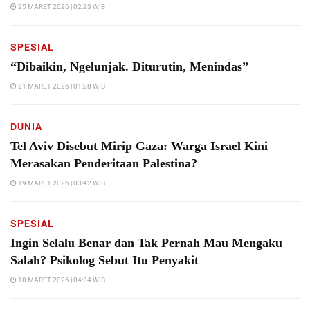
25 MARET 2026 | 02:23 WIB
SPESIAL
“Dibaikin, Ngelunjak. Diturutin, Menindas”
21 MARET 2026 | 01:28 WIB
DUNIA
Tel Aviv Disebut Mirip Gaza: Warga Israel Kini
Merasakan Penderitaan Palestina?
19 MARET 2026 | 03:42 WIB
SPESIAL
Ingin Selalu Benar dan Tak Pernah Mau Mengaku
Salah? Psikolog Sebut Itu Penyakit
18 MARET 2026 | 04:34 WIB