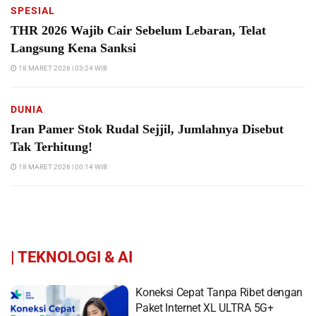
SPESIAL
THR 2026 Wajib Cair Sebelum Lebaran, Telat
Langsung Kena Sanksi
18 MARET 2026 | 03:24 WIB
DUNIA
Iran Pamer Stok Rudal Sejjil, Jumlahnya Disebut
Tak Terhitung!
18 MARET 2026 | 00:14 WIB
|
TEKNOLOGI & AI
Koneksi Cepat Tanpa Ribet dengan
Paket Internet XL ULTRA 5G+