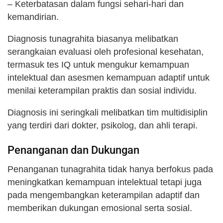
– Keterbatasan dalam fungsi sehari-hari dan
kemandirian.
Diagnosis tunagrahita biasanya melibatkan
serangkaian evaluasi oleh profesional kesehatan,
termasuk tes IQ untuk mengukur kemampuan
intelektual dan asesmen kemampuan adaptif untuk
menilai keterampilan praktis dan sosial individu.
Diagnosis ini seringkali melibatkan tim multidisiplin
yang terdiri dari dokter, psikolog, dan ahli terapi.
Penanganan dan Dukungan
Penanganan tunagrahita tidak hanya berfokus pada
meningkatkan kemampuan intelektual tetapi juga
pada mengembangkan keterampilan adaptif dan
memberikan dukungan emosional serta sosial.