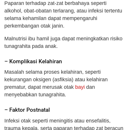
Paparan terhadap zat-zat berbahaya seperti
alkohol, obat-obatan terlarang, atau infeksi tertentu
selama kehamilan dapat mempengaruhi
perkembangan otak janin.
Malnutrisi ibu hamil juga dapat meningkatkan risiko
tunagrahita pada anak.
– Komplikasi Kelahiran
Masalah selama proses kelahiran, seperti
kekurangan oksigen (asfiksia) atau kelahiran
prematur, dapat merusak otak
bayi
dan
menyebabkan tunagrahita.
– Faktor Postnatal
Infeksi otak seperti meningitis atau ensefalitis,
trauma kepala, serta paparan terhadap zat beracun