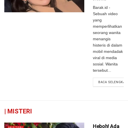
Dalamnya
Barak.id -
Hilang,
Sebuah video
Videonya
yang
Viral
memperlihatkan
seorang wanita
menangis
histeris di dalam
mobil mendadak
viral di media
sosial. Wanita
tersebut...
BACA SELENGKAP
|
MISTERI
Heboh! Ada
MISTERI