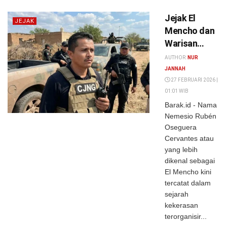
Jejak El
JEJAK
Mencho dan
Warisan
Kekerasan
AUTHOR:
NUR
Sang
JANNAH
Panglima
27 FEBRUARI 2026 |
01:01 WIB
CJNG yang
Barak.id - Nama
Menyulut
Nemesio Rubén
Ketakutan di
Oseguera
Dua Benua
Cervantes atau
yang lebih
dikenal sebagai
El Mencho kini
tercatat dalam
sejarah
kekerasan
terorganisir...