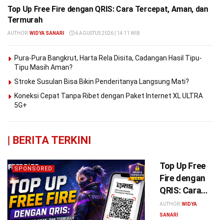
Top Up Free Fire dengan QRIS: Cara Tercepat, Aman, dan
Termurah
AUTHOR:
WIDYA SANARI
6 AGUSTUS 2026 | 14:11 WIB
Pura-Pura Bangkrut, Harta Rela Disita, Cadangan Hasil Tipu-
Tipu Masih Aman?
Stroke Susulan Bisa Bikin Penderitanya Langsung Mati?
Koneksi Cepat Tanpa Ribet dengan Paket Internet XL ULTRA
5G+
|
BERITA TERKINI
Top Up Free
SPONSORED
Fire dengan
QRIS: Cara
Tercepat,
AUTHOR:
WIDYA
Aman, dan
SANARI