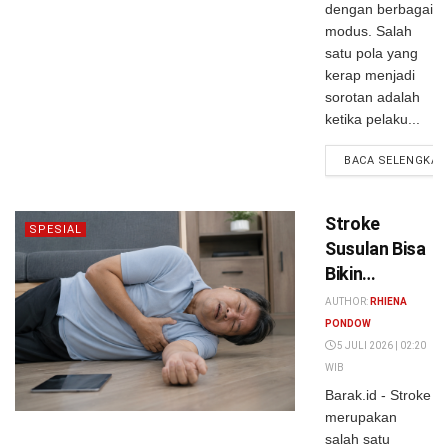
dengan berbagai
modus. Salah
satu pola yang
kerap menjadi
sorotan adalah
ketika pelaku...
BACA SELENGKAP
Stroke
SPESIAL
Susulan Bisa
Bikin
Penderitanya
AUTHOR:
RHIENA
Langsung
PONDOW
Mati?
5 JULI 2026 | 02:20
WIB
Barak.id - Stroke
merupakan
salah satu