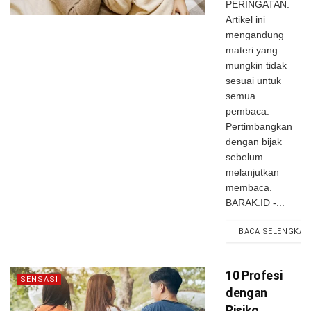
PERINGATAN:
Gunting
Artikel ini
mengandung
materi yang
mungkin tidak
sesuai untuk
semua
pembaca.
Pertimbangkan
dengan bijak
sebelum
melanjutkan
membaca.
BARAK.ID -...
BACA SELENGKAP
10 Profesi
SENSASI
dengan
Risiko