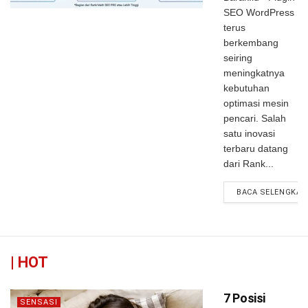
SEO WordPress
terus
berkembang
seiring
meningkatnya
kebutuhan
optimasi mesin
pencari. Salah
satu inovasi
terbaru datang
dari Rank...
BACA SELENGKAP
|
HOT
7 Posisi
SENSASI