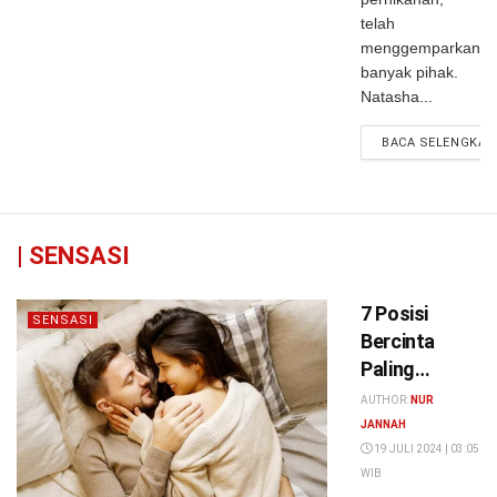
telah
menggemparkan
banyak pihak.
Natasha...
BACA SELENGKAP
|
SENSASI
7 Posisi
SENSASI
Bercinta
Paling
Nyaman dan
AUTHOR:
NUR
Manfaatnya:
JANNAH
Dari Gaya
19 JULI 2024 | 03:05
WIB
Klasik hingga