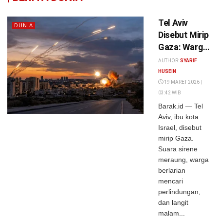
Tel Aviv
DUNIA
Disebut Mirip
Gaza: Warga
Israel Kini
AUTHOR:
SYARIF
Merasakan
HUSEIN
Penderitaan
19 MARET 2026 |
03:42 WIB
Palestina?
Barak.id — Tel
Aviv, ibu kota
Israel, disebut
mirip Gaza.
Suara sirene
meraung, warga
berlarian
mencari
perlindungan,
dan langit
malam...