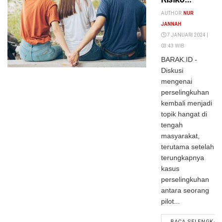
Perselingkuhan
AUTHOR:
NUR
Tertinggi,
JANNAH
Sektor
7 JANUARI 2024 |
03:43 WIB
Keuangan
BARAK.ID -
Paling Atas
Diskusi
mengenai
perselingkuhan
kembali menjadi
topik hangat di
tengah
masyarakat,
terutama setelah
terungkapnya
kasus
perselingkuhan
antara seorang
pilot...
BACA SELENGKAP