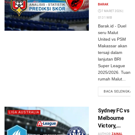
Maret 2026:
BARAK
Prediksi Skor,
7 MARET 2026 |
01:31 WIB
Susunan
Barak.id - Duel
Pemain,
seru Malut
Analisis
United vs PSM
Taktik
Makassar akan
tersaji dalam
lanjutan BRI
Super League
2025/2026. Tuan
rumah Malut...
BACA SELENGKAP
Sydney FC vs
LIGA AUSTRALIA
Melbourne
Victory,
Sabtu 7
AUTHOR:
ZAINAL