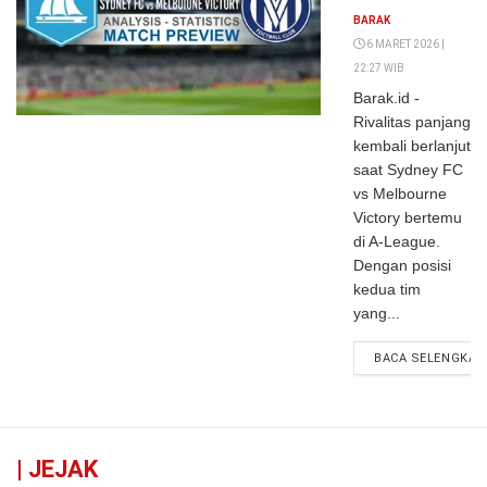
Maret 2026:
BARAK
Prediksi Skor,
6 MARET 2026 |
22:27 WIB
Susunan
Barak.id -
Pemain,
Rivalitas panjang
Analisis
kembali berlanjut
Taktik
saat Sydney FC
vs Melbourne
Victory bertemu
di A-League.
Dengan posisi
kedua tim
yang...
BACA SELENGKAP
|
JEJAK