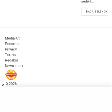
sedikit...
BACA SELENGKAP
Media Kit
Pedoman
Privacy
Terms
Redaksi
News Index
© 2026
PT TOP MEDIA GRUP
Jl. Bangka IX D No. VIII, Mampang Prapatan, Jakarta Selatan, DKI
Jakarta.
📧 barakdotid[at]gmail.com