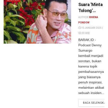
Suara ‘Minta
Tolong’
Misterius di
AUTHOR:
RHIENA
Podcast
PONDOW
Denny
15 JANUARI 2025 |
02:59 WIB
Sumargo,
BARAK.ID -
Bikin
Podcast Denny
Merinding…
Sumargo
kembali menjadi
sorotan, bukan
karena topik
pembahasannya
yang biasanya
penuh inspirasi,
melainkan akibat
sebuah insiden...
BACA SELENGKAP