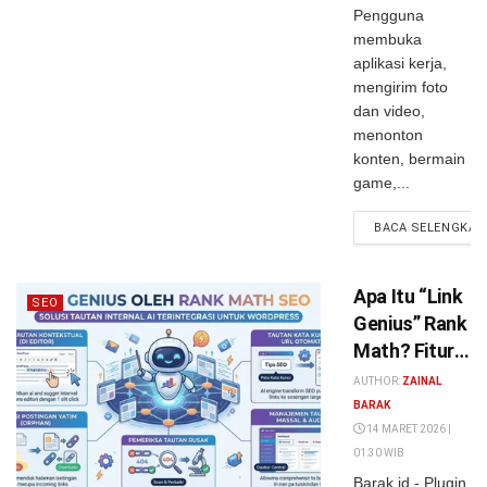
Pengguna
membuka
aplikasi kerja,
mengirim foto
dan video,
menonton
konten, bermain
game,...
BACA SELENGKAP
Apa Itu “Link
SEO
Genius” Rank
Math? Fitur
AI Internal
AUTHOR:
ZAINAL
Linking yang
BARAK
Sedang Viral
14 MARET 2026 |
01:30 WIB
di Dunia SEO
Barak.id - Plugin