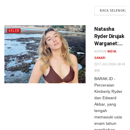
BACA SELENGKAP
Natasha
SELEB
Ryder Dirujak
Warganet:
“Termasuk
AUTHOR:
WIDYA
Ipar Adalah
SANARI
Maut, Bukan
17 JULI 2024 | 03:43
WIB
Mendamaikan
BARAK.ID -
Malah
Perceraian
Menyiram
Kimberly Ryder
Bensin”
dan Edward
Akbar, yang
tengah
memasuki usia
enam tahun
pernikahan,