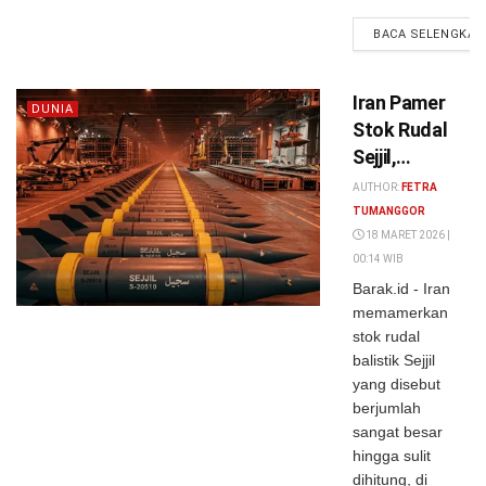
BACA SELENGKAP
Iran Pamer
DUNIA
Stok Rudal
Sejjil,
Jumlahnya
AUTHOR:
FETRA
Disebut Tak
TUMANGGOR
Terhitung!
18 MARET 2026 |
00:14 WIB
Barak.id - Iran
memamerkan
stok rudal
balistik Sejjil
yang disebut
berjumlah
sangat besar
hingga sulit
dihitung, di