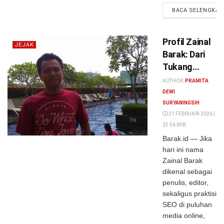
BACA SELENGKAP
Profil Zainal
JEJAK
Barak: Dari
Tukang
Bersih-Bersih
AUTHOR:
PRAMITA
hingga
DEWI
Praktisi SEO
SURYANINGSIH
21 FEBRUARI 2026 |
23:56 WIB
Barak.id — Jika
hari ini nama
Zainal Barak
dikenal sebagai
penulis, editor,
sekaligus praktisi
SEO di puluhan
media online,