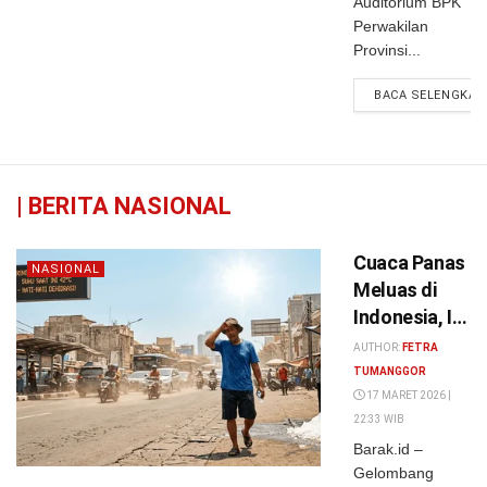
Auditorium BPK
Perwakilan
Provinsi...
BACA SELENGKAP
|
BERITA NASIONAL
Cuaca Panas
NASIONAL
Meluas di
Indonesia, Ini
Daftar Kota
AUTHOR:
FETRA
dengan Suhu
TUMANGGOR
hingga 37°C
17 MARET 2026 |
22:33 WIB
Barak.id –
Gelombang