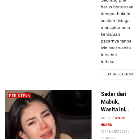
Seorang pria
Korban Syok
harus berurusan
Saat
dengan hukum
Terbangun
setelah diduga
mencukur bulu
kemaluan
pacarnya tanpa
izin saat wanita
tersebut
tertidur....
BACA SELENGKAP
Sadar dari
PERISTIWA
Mabuk,
Wanita Ini
Langsung
AUTHOR:
SYARIF
Histeris Saat
HUSEIN
Tahu Celana
10 MARET 2026 |
21:50 WIB