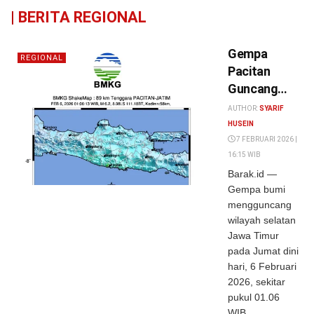
|
BERITA REGIONAL
Gempa
REGIONAL
Pacitan
Guncang
Jawa Tengah
AUTHOR:
SYARIF
& DIY: 6,4 ML,
HUSEIN
34
7 FEBRUARI 2026 |
16:15 WIB
Aftershock,
Barak.id —
Puluhan
Gempa bumi
Orang Luka
mengguncang
dan Ratusan
wilayah selatan
Bangunan
Jawa Timur
Rusak
pada Jumat dini
hari, 6 Februari
2026, sekitar
pukul 01.06
WIB,...