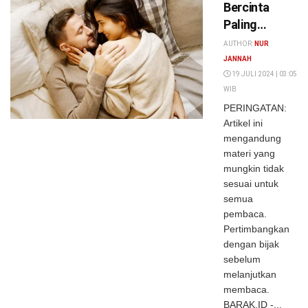
Bercinta
Paling
Nyaman dan
AUTHOR:
NUR
Manfaatnya:
JANNAH
Dari Gaya
19 JULI 2024 | 03:05
WIB
Klasik hingga
PERINGATAN:
Gunting
Artikel ini
mengandung
materi yang
mungkin tidak
sesuai untuk
semua
pembaca.
Pertimbangkan
dengan bijak
sebelum
melanjutkan
membaca.
BARAK.ID -...