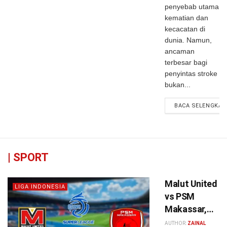
penyebab utama
kematian dan
kecacatan di
dunia. Namun,
ancaman
terbesar bagi
penyintas stroke
bukan...
BACA SELENGKAP
|
SPORT
Malut United
LIGA INDONESIA
vs PSM
Makassar,
Sabtu 7
AUTHOR:
ZAINAL