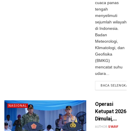
cuaca panas
tengah
menyelimuti
sejumlah wilayah
di Indonesia.
Badan
Meteorologi,
Klimatologi, dan
Geofisika
(BMKG)
mencatat suhu
udara...
BACA SELENGKAP
Operasi
NASIONAL
Ketupat 2026
Dimulai,
Panglima TNI
AUTHOR:
SYARIF