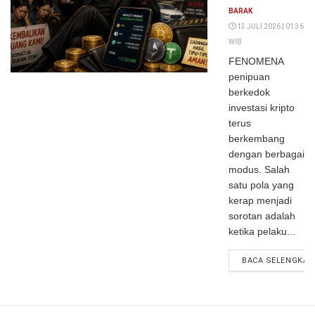
Cadangan
BARAK
Hasil Tipu-
13 JULI 2026 | 01:36
WIB
Tipu Masih
FENOMENA
Aman?
penipuan
berkedok
investasi kripto
terus
berkembang
dengan berbagai
modus. Salah
satu pola yang
kerap menjadi
sorotan adalah
ketika pelaku...
BACA SELENGKAP