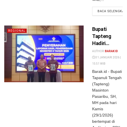
BACA SELENGKAP
Bupati
REGIONAL
Tapteng
Hadiri
Penyerahan
AUTHOR:
BARAK ID
Laporan
31 JANUARI 2026 |
Hasil
15:51 WIB
Pemeriksaan
Barak.id - Bupati
Tapanuli Tengah
BPK
(Tapteng)
Semester II
Masinton
Tahun 2025
Pasaribu, SH,
MH pada hari
Kamis
(29/1/2026)
bertempat di