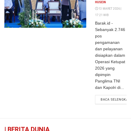
dan Kapolri
HUSEIN
Siapkan
13 MARET 2026 |
17:21 WIB
Ribuan Pos
Barak.id -
Pengamanan
Sebanyak 2.746
Mudik
pos
pengamanan
dan pelayanan
disiapkan dalam
Operasi Ketupat
2026 yang
dipimpin
Panglima TNI
dan Kapolri di...
BACA SELENGKAP
|
BERITA DUNIA