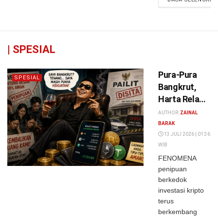
|
SPESIAL
Pura-Pura
SPESIAL
Bangkrut,
Harta Rela
Disita,
AUTHOR:
ZAINAL
Cadangan
BARAK
Hasil Tipu-
13 JULI 2026 | 01:36
WIB
Tipu Masih
FENOMENA
Aman?
penipuan
berkedok
investasi kripto
terus
berkembang