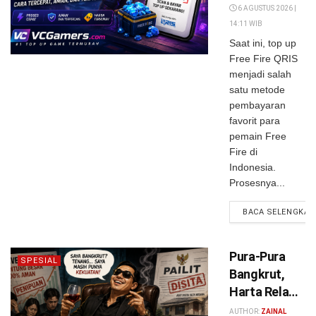
Termurah
6 AGUSTUS 2026 |
14:11 WIB
Saat ini, top up
Free Fire QRIS
menjadi salah
satu metode
pembayaran
favorit para
pemain Free
Fire di
Indonesia.
Prosesnya...
BACA SELENGKAP
Pura-Pura
SPESIAL
Bangkrut,
Harta Rela
Disita,
AUTHOR:
ZAINAL