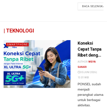
BACA SELENGKAP
|
TEKNOLOGI
Koneksi
SMARTPHONE
Cepat Tanpa
Ribet dengan
Paket
AUTHOR:
WIDYA
Internet XL
SANARI
ULTRA 5G+
30 JUNI 2026 |
13:01 WIB
PONSEL sudah
menjadi
perangkat utama
untuk berbagai
aktivitas.