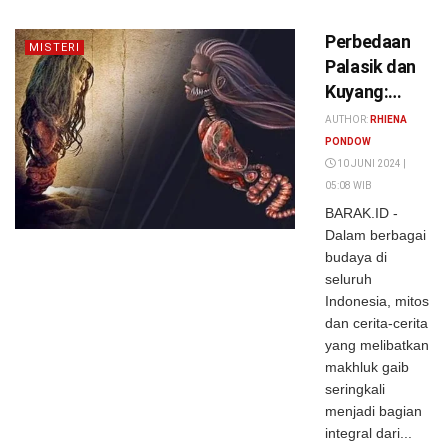
Perbedaan
MISTERI
Palasik dan
Kuyang:
Pemakan
AUTHOR:
RHIENA
Bayi vs.
PONDOW
Pemangsa
10 JUNI 2024 |
05:08 WIB
Ibu Hamil
BARAK.ID -
Dalam berbagai
budaya di
seluruh
Indonesia, mitos
dan cerita-cerita
yang melibatkan
makhluk gaib
seringkali
menjadi bagian
integral dari...