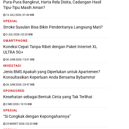
Pura-Pura Bangkrut, Harta Rela Disita, Cadangan Hasil
Tipu-Tipu Masih Aman?
13 JULI 2026 | 01:36 WIB
SPESIAL
Stroke Susulan Bisa Bikin Penderitanya Langsung Mati?
5 JULI 2026 | 02:20 WIB
SMARTPHONE
Koneksi Cepat Tanpa Ribet dengan Paket Internet XL
ULTRA 5G+
30 JUNI 2026 | 13:01 WIB
INVESTASI
Jenis BMS Apakah yang Diperlukan untuk Apartemen?
Konsultasikan Keperluan Anda Bersama Bybamms!
26 JUNI 2026 | 23:47 WIB
SPONSORED
Kesehatan sebagai Bentuk Cinta yang Tak Terlihat
2 MEI 2026 | 10:16 WIB
SPESIAL
“Si Congkak dengan Kepongahannya”
25 MARET 2026 | 02:23 WIB