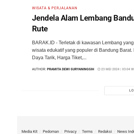
WISATA & PERJALANAN
Jendela Alam Lembang Bandung
Rute
BARAK.ID - Terletak di kawasan Lembang yang 
wisata edukatif yang populer di Bandung Bara
Daya Tarik, Harga Tiket,...
AUTHOR:
PRAMITA DEWI SURYANINGSIH
23 MEI 2024 | 03:04 W
LO
Media Kit
Pedoman
Privacy
Terms
Redaksi
News Ind