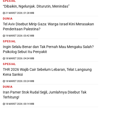
SPESIAL
“Dibaikin, Ngelunjak. Diturutin, Menindas”
21 MARET 2026 | 01:28 WIB
DUNIA
Tel Aviv Disebut Mirip Gaza: Warga Israel Kini Merasakan
Penderitaan Palestina?
19 MARET 2026 | 03:42 WIB
SPESIAL
Ingin Selalu Benar dan Tak Pernah Mau Mengaku Salah?
Psikolog Sebut Itu Penyakit
18 MARET 2026 | 04:34 WIB
SPESIAL
THR 2026 Wajib Cair Sebelum Lebaran, Telat Langsung
Kena Sanksi
18 MARET 2026 | 03:24 WIB
DUNIA
Iran Pamer Stok Rudal Sejjil, Jumlahnya Disebut Tak
Terhitung!
18 MARET 2026 | 00:14 WIB