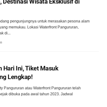
 Destinasi Wisata Eksklusif di
undang pengunjungnya untuk merasakan pesona alam
yang memukau. Lokasi Waterfront Pangururan,
k di...
IB
Hari Ini, Tiket Masuk
ung Lengkap!
ty Pangururan atau Waterfront Pangururan telah
 sejak dibuka pada awal tahun 2023. Jadwal