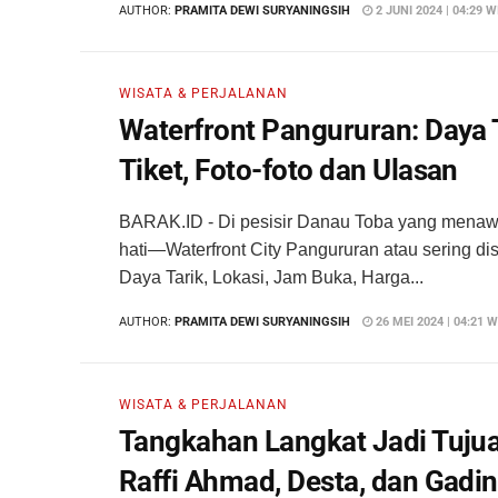
AUTHOR:
PRAMITA DEWI SURYANINGSIH
2 JUNI 2024 | 04:29 W
WISATA & PERJALANAN
Waterfront Pangururan: Daya T
Tiket, Foto-foto dan Ulasan
BARAK.ID - Di pesisir Danau Toba yang menawa
hati—Waterfront City Pangururan atau sering di
Daya Tarik, Lokasi, Jam Buka, Harga...
AUTHOR:
PRAMITA DEWI SURYANINGSIH
26 MEI 2024 | 04:21 W
WISATA & PERJALANAN
Tangkahan Langkat Jadi Tujuan
Raffi Ahmad, Desta, dan Gadi