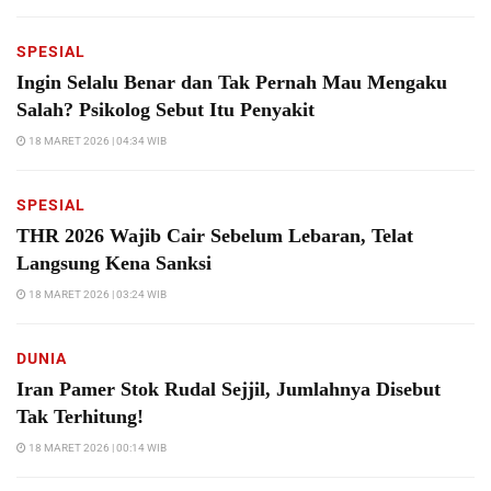
SPESIAL
Ingin Selalu Benar dan Tak Pernah Mau Mengaku
Salah? Psikolog Sebut Itu Penyakit
18 MARET 2026 | 04:34 WIB
SPESIAL
THR 2026 Wajib Cair Sebelum Lebaran, Telat
Langsung Kena Sanksi
18 MARET 2026 | 03:24 WIB
DUNIA
Iran Pamer Stok Rudal Sejjil, Jumlahnya Disebut
Tak Terhitung!
18 MARET 2026 | 00:14 WIB