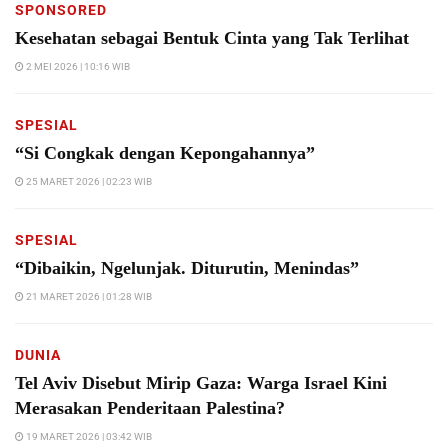
SPONSORED
Kesehatan sebagai Bentuk Cinta yang Tak Terlihat
2 MEI 2026 | 10:16 WIB
SPESIAL
“Si Congkak dengan Kepongahannya”
25 MARET 2026 | 02:23 WIB
SPESIAL
“Dibaikin, Ngelunjak. Diturutin, Menindas”
21 MARET 2026 | 01:28 WIB
DUNIA
Tel Aviv Disebut Mirip Gaza: Warga Israel Kini
Merasakan Penderitaan Palestina?
19 MARET 2026 | 03:42 WIB