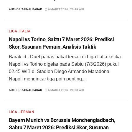
AUTHOR:
ZAINAL BARAK
6 MARET 2026 | 20:49 WIB
LIGA ITALIA
Napoli vs Torino, Sabtu 7 Maret 2026: Prediksi
Skor, Susunan Pemain, Analisis Taktik
Barak.id - Duel panas bakal tersaji di Liga Italia ketika
Napoli vs Torino digelar pada Sabtu (7/3/2026) pukul
02.45 WIB di Stadion Diego Armando Maradona.
Napoli mengincar tiga poin penting...
AUTHOR:
ZAINAL BARAK
6 MARET 2026 | 20:08 WIB
LIGA JERMAN
Bayern Munich vs Borussia Monchengladbach,
Sabtu 7 Maret 2026: Prediksi Skor, Susunan