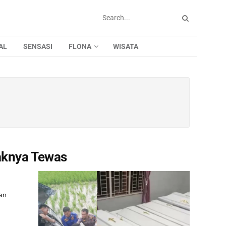
AL
SENSASI
FLONA
WISATA
aknya Tewas
an