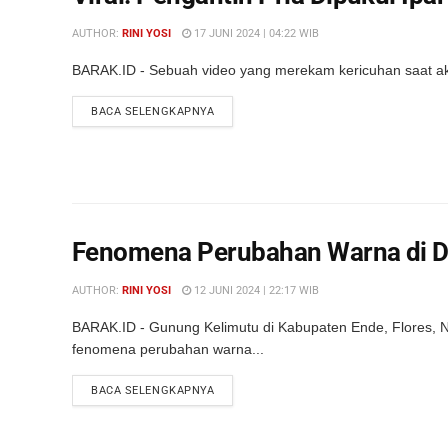
AUTHOR:
RINI YOSI
17 JUNI 2024 | 04:22 WIB
BARAK.ID - Sebuah video yang merekam kericuhan saat akad 
DETAILS
BACA SELENGKAPNYA
Fenomena Perubahan Warna di 
AUTHOR:
RINI YOSI
12 JUNI 2024 | 22:17 WIB
BARAK.ID - Gunung Kelimutu di Kabupaten Ende, Flores, N
fenomena perubahan warna...
DETAILS
BACA SELENGKAPNYA