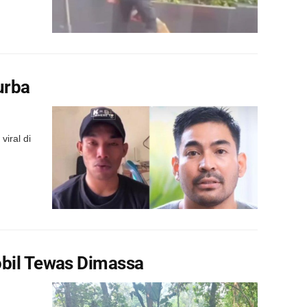
urba
iral di
obil Tewas Dimassa