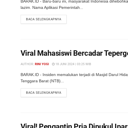
BARAK.ID - Baru-baru ini, masyarakat Indonesia dihebohka
lazim. Nama Aplikasi Pemerintah...
DETAILS
BACA SELENGKAPNYA
Viral Mahasiswi Bercadar Tepergo
AUTHOR:
RINI YOSI
18 JUNI 2024 | 03:25 WIB
BARAK.ID - Insiden memalukan terjadi di Masjid Darul H
Tenggara Barat (NTB)...
DETAILS
BACA SELENGKAPNYA
Viral! Pengantin Pria Dipukul Ipa