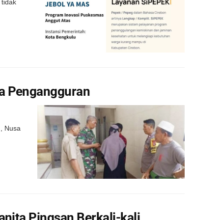
tidak
ria Pengangguran
m, Nusa
anita Pingsan Berkali-kali