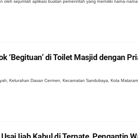
n oleh sejumlah aplikasi buatan pemerintah yang memiliki nama-nama 
k ‘Begituan’ di Toilet Masjid dengan P
idayah, Kelurahan Dasan Cermen, Kecamatan Sandubaya, Kota Matara
r Usai Ijab Kabul di Ternate, Pengantin W