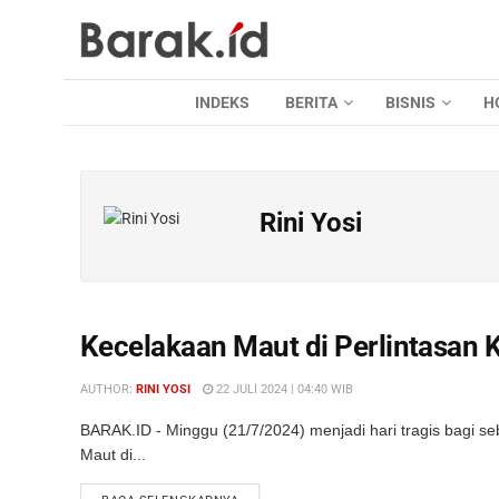
INDEKS
BERITA
BISNIS
H
Rini Yosi
Kecelakaan Maut di Perlintasan 
AUTHOR:
RINI YOSI
22 JULI 2024 | 04:40 WIB
BARAK.ID - Minggu (21/7/2024) menjadi hari tragis bagi 
Maut di...