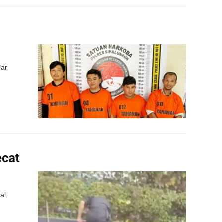
lar
ecat
al.