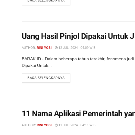
DETAILS
BACA SELENGKAPNYA
Uang Hasil Pinjol Dipakai Untuk 
AUTHOR:
RINI YOSI
12 JULI 2024 | 04:09 WIB
BARAK.ID - Dalam beberapa tahun terakhir, fenomena judi on
Dipakai Untuk...
DETAILS
BACA SELENGKAPNYA
11 Nama Aplikasi Pemerintah 
AUTHOR:
RINI YOSI
11 JULI 2024 | 04:11 WIB