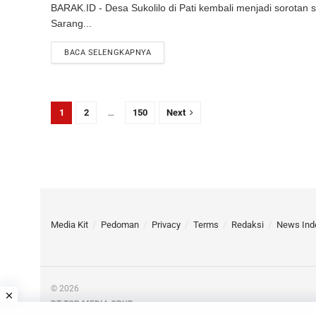
BARAK.ID - Desa Sukolilo di Pati kembali menjadi sorotan 
Sarang...
DETAILS
BACA SELENGKAPNYA
1
2
…
150
Next
Media Kit
Pedoman
Privacy
Terms
Redaksi
News Ind
© 2026
PT TOP MEDIA GRUP