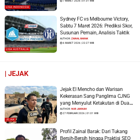
7 MARET 2026 | 01:31 WIB
LIGA INDONESIA
Sydney FC vs Melbourne Victory,
Sabtu 7 Maret 2026: Prediksi Skor,
Susunan Pemain, Analisis Taktik
AUTHOR:
ZAINAL BARAK
6 MARET 2026 | 22:27 WIB
LIGA AUSTRALIA
|
JEJAK
Jejak El Mencho dan Warisan
Kekerasan Sang Panglima CJNG
yang Menyulut Ketakutan di Dua
Benua
AUTHOR:
NUR JANNAH
27 FEBRUARI 2026 | 01:01 WIB
JEJAK
Profil Zainal Barak: Dari Tukang
Bersih-Bersih hingga Praktisi SEO