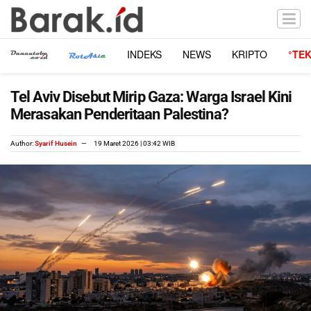
INDEKS
NEWS
KRIPTO
°TE
Tel Aviv Disebut Mirip Gaza: Warga Israel Kini
Merasakan Penderitaan Palestina?
Author:
Syarif Husein
19 Maret 2026 | 03:42 WIB