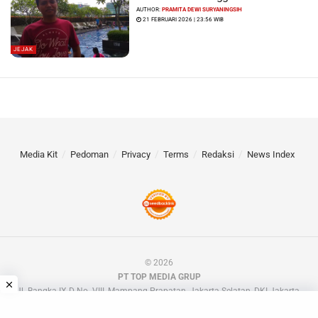
AUTHOR:
PRAMITA DEWI SURYANINGSIH
21 FEBRUARI 2026 | 23:56 WIB
JEJAK
Media Kit
Pedoman
Privacy
Terms
Redaksi
News Index
© 2026
PT TOP MEDIA GRUP
Jl. Bangka IX D No. VIII, Mampang Prapatan, Jakarta Selatan, DKI Jakarta.
📧 barakdotid[at]gmail.com