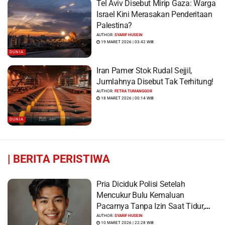
Tel Aviv Disebut Mirip Gaza: Warga
Israel Kini Merasakan Penderitaan
Palestina?
AUTHOR:
SYARIF HUSEIN
19 MARET 2026 | 03:42 WIB
DUNIA
Iran Pamer Stok Rudal Sejjil,
Jumlahnya Disebut Tak Terhitung!
AUTHOR:
FETRA TUMANGGOR
18 MARET 2026 | 00:14 WIB
DUNIA
|
BERITA PERISTIWA
Pria Diciduk Polisi Setelah
Mencukur Bulu Kemaluan
Pacarnya Tanpa Izin Saat Tidur,
Korban Syok Saat Terbangun
AUTHOR:
SYARIF HUSEIN
10 MARET 2026 | 22:28 WIB