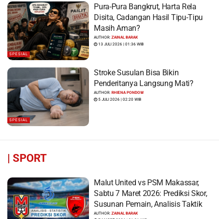
Pura-Pura Bangkrut, Harta Rela
Disita, Cadangan Hasil Tipu-Tipu
Masih Aman?
AUTHOR:
ZAINAL BARAK
13 JULI 2026 | 01:36 WIB
SPESIAL
Stroke Susulan Bisa Bikin
Penderitanya Langsung Mati?
AUTHOR:
RHIENA PONDOW
5 JULI 2026 | 02:20 WIB
SPESIAL
|
SPORT
Malut United vs PSM Makassar,
Sabtu 7 Maret 2026: Prediksi Skor,
Susunan Pemain, Analisis Taktik
AUTHOR:
ZAINAL BARAK