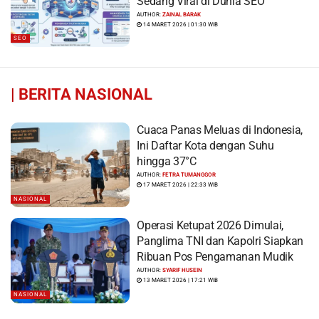
Sedang Viral di Dunia SEO
AUTHOR:
ZAINAL BARAK
14 MARET 2026 | 01:30 WIB
SEO
|
BERITA NASIONAL
Cuaca Panas Meluas di Indonesia,
Ini Daftar Kota dengan Suhu
hingga 37°C
AUTHOR:
FETRA TUMANGGOR
17 MARET 2026 | 22:33 WIB
NASIONAL
Operasi Ketupat 2026 Dimulai,
Panglima TNI dan Kapolri Siapkan
Ribuan Pos Pengamanan Mudik
AUTHOR:
SYARIF HUSEIN
13 MARET 2026 | 17:21 WIB
NASIONAL