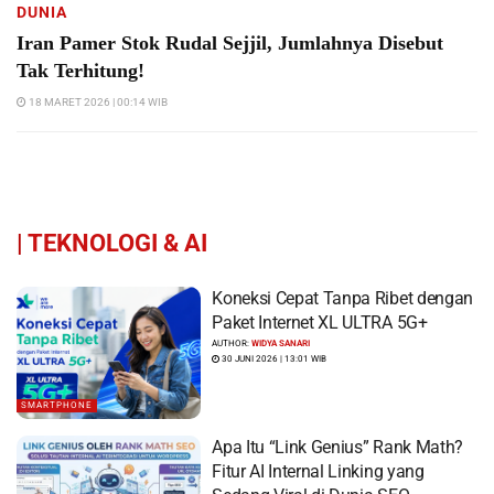
DUNIA
Iran Pamer Stok Rudal Sejjil, Jumlahnya Disebut
Tak Terhitung!
18 MARET 2026 | 00:14 WIB
|
TEKNOLOGI & AI
Koneksi Cepat Tanpa Ribet dengan
Paket Internet XL ULTRA 5G+
AUTHOR:
WIDYA SANARI
30 JUNI 2026 | 13:01 WIB
SMARTPHONE
Apa Itu “Link Genius” Rank Math?
Fitur AI Internal Linking yang