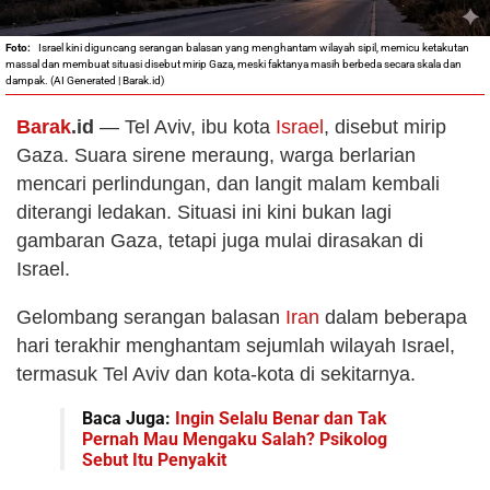
Israel kini diguncang serangan balasan yang menghantam wilayah sipil, memicu ketakutan
massal dan membuat situasi disebut mirip Gaza, meski faktanya masih berbeda secara skala dan
dampak. (AI Generated | Barak.id)
Barak
.id
— Tel Aviv, ibu kota
Israel
, disebut mirip
Gaza. Suara sirene meraung, warga berlarian
mencari perlindungan, dan langit malam kembali
diterangi ledakan. Situasi ini kini bukan lagi
gambaran Gaza, tetapi juga mulai dirasakan di
Israel.
Gelombang serangan balasan
Iran
dalam beberapa
hari terakhir menghantam sejumlah wilayah Israel,
termasuk Tel Aviv dan kota-kota di sekitarnya.
Baca Juga:
Ingin Selalu Benar dan Tak
Pernah Mau Mengaku Salah? Psikolog
Sebut Itu Penyakit