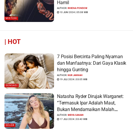
Hamil
AUTHOR:
RHIENA PONDOW
10 JUNI 2024 | 05:08 WIB
MISTERI
|
HOT
7 Posisi Bercinta Paling Nyaman
dan Manfaatnya: Dari Gaya Klasik
hingga Gunting
AUTHOR:
NUR JANNAH
19 JULI 2024 | 03:05 WIB
SENSASI
Natasha Ryder Dirujak Warganet:
“Termasuk Ipar Adalah Maut,
Bukan Mendamaikan Malah
Menyiram Bensin”
AUTHOR:
WIDYA SANARI
17 JULI 2024 | 03:43 WIB
SELEB