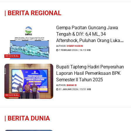
|
BERITA REGIONAL
Gempa Pacitan Guncang Jawa
Tengah & DIY: 6,4 ML, 34
Aftershock, Puluhan Orang Luka
dan Ratusan Bangunan Rusak
AUTHOR:
SYARIF HUSEIN
7 FEBRUARI 2026 | 16:15 WIB
REGIONAL
Bupati Tapteng Hadiri Penyerahan
Laporan Hasil Pemeriksaan BPK
Semester II Tahun 2025
AUTHOR:
BARAK ID
31 JANUARI 2026 | 15:51 WIB
REGIONAL
|
BERITA DUNIA