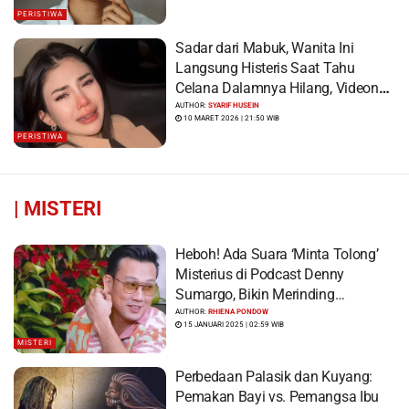
PERISTIWA
Sadar dari Mabuk, Wanita Ini
Langsung Histeris Saat Tahu
Celana Dalamnya Hilang, Videonya
Viral
AUTHOR:
SYARIF HUSEIN
10 MARET 2026 | 21:50 WIB
PERISTIWA
|
MISTERI
Heboh! Ada Suara ‘Minta Tolong’
Misterius di Podcast Denny
Sumargo, Bikin Merinding…
AUTHOR:
RHIENA PONDOW
15 JANUARI 2025 | 02:59 WIB
MISTERI
Perbedaan Palasik dan Kuyang:
Pemakan Bayi vs. Pemangsa Ibu