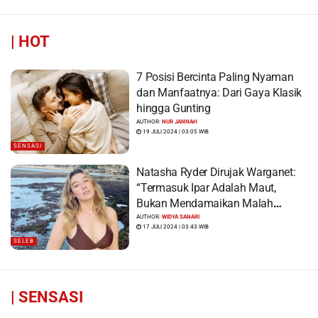
|
HOT
7 Posisi Bercinta Paling Nyaman
dan Manfaatnya: Dari Gaya Klasik
hingga Gunting
AUTHOR:
NUR JANNAH
19 JULI 2024 | 03:05 WIB
SENSASI
Natasha Ryder Dirujak Warganet:
“Termasuk Ipar Adalah Maut,
Bukan Mendamaikan Malah
Menyiram Bensin”
AUTHOR:
WIDYA SANARI
17 JULI 2024 | 03:43 WIB
SELEB
|
SENSASI