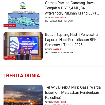
Gempa Pacitan Guncang Jawa
Tengah & DIY: 6,4 ML, 34
Aftershock, Puluhan Orang Luka
dan Ratusan Bangunan Rusak
AUTHOR:
SYARIF HUSEIN
7 FEBRUARI 2026 | 16:15 WIB
REGIONAL
Bupati Tapteng Hadiri Penyerahan
Laporan Hasil Pemeriksaan BPK
Semester II Tahun 2025
AUTHOR:
BARAK ID
31 JANUARI 2026 | 15:51 WIB
REGIONAL
|
BERITA DUNIA
Tel Aviv Disebut Mirip Gaza: Warga
Israel Kini Merasakan Penderitaan
Palestina?
AUTHOR:
SYARIF HUSEIN