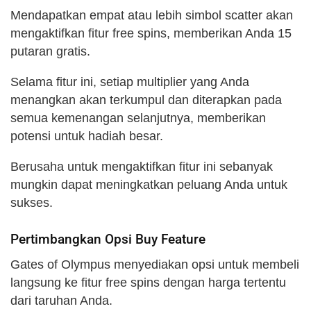
Mendapatkan empat atau lebih simbol scatter akan
mengaktifkan fitur free spins, memberikan Anda 15
putaran gratis.
Selama fitur ini, setiap multiplier yang Anda
menangkan akan terkumpul dan diterapkan pada
semua kemenangan selanjutnya, memberikan
potensi untuk hadiah besar.
Berusaha untuk mengaktifkan fitur ini sebanyak
mungkin dapat meningkatkan peluang Anda untuk
sukses.
Pertimbangkan Opsi Buy Feature
Gates of Olympus menyediakan opsi untuk membeli
langsung ke fitur free spins dengan harga tertentu
dari taruhan Anda.