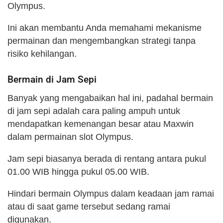
Olympus.
Ini akan membantu Anda memahami mekanisme
permainan dan mengembangkan strategi tanpa
risiko kehilangan.
Bermain di Jam Sepi
Banyak yang mengabaikan hal ini, padahal bermain
di jam sepi adalah cara paling ampuh untuk
mendapatkan kemenangan besar atau Maxwin
dalam permainan slot Olympus.
Jam sepi biasanya berada di rentang antara pukul
01.00 WIB hingga pukul 05.00 WIB.
Hindari bermain Olympus dalam keadaan jam ramai
atau di saat game tersebut sedang ramai
digunakan.