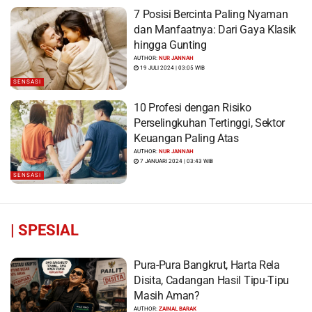
7 Posisi Bercinta Paling Nyaman
dan Manfaatnya: Dari Gaya Klasik
hingga Gunting
AUTHOR:
NUR JANNAH
19 JULI 2024 | 03:05 WIB
SENSASI
10 Profesi dengan Risiko
Perselingkuhan Tertinggi, Sektor
Keuangan Paling Atas
AUTHOR:
NUR JANNAH
7 JANUARI 2024 | 03:43 WIB
SENSASI
|
SPESIAL
Pura-Pura Bangkrut, Harta Rela
Disita, Cadangan Hasil Tipu-Tipu
Masih Aman?
AUTHOR:
ZAINAL BARAK