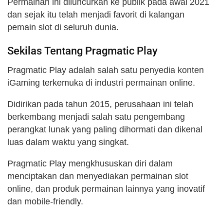
Permainan ini diluncurkan ke publik pada awal 2021
dan sejak itu telah menjadi favorit di kalangan
pemain slot di seluruh dunia.
Sekilas Tentang Pragmatic Play
Pragmatic Play adalah salah satu penyedia konten
iGaming terkemuka di industri permainan online.
Didirikan pada tahun 2015, perusahaan ini telah
berkembang menjadi salah satu pengembang
perangkat lunak yang paling dihormati dan dikenal
luas dalam waktu yang singkat.
Pragmatic Play mengkhususkan diri dalam
menciptakan dan menyediakan permainan slot
online, dan produk permainan lainnya yang inovatif
dan mobile-friendly.