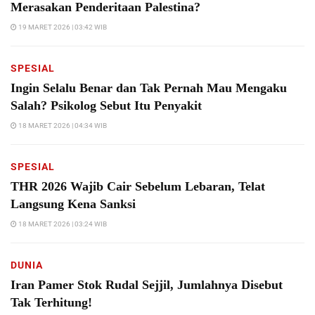
Merasakan Penderitaan Palestina?
19 MARET 2026 | 03:42 WIB
SPESIAL
Ingin Selalu Benar dan Tak Pernah Mau Mengaku
Salah? Psikolog Sebut Itu Penyakit
18 MARET 2026 | 04:34 WIB
SPESIAL
THR 2026 Wajib Cair Sebelum Lebaran, Telat
Langsung Kena Sanksi
18 MARET 2026 | 03:24 WIB
DUNIA
Iran Pamer Stok Rudal Sejjil, Jumlahnya Disebut
Tak Terhitung!