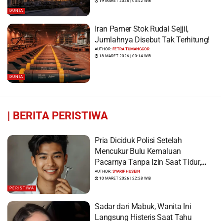
19 MARET 2026 | 03:42 WIB
DUNIA
Iran Pamer Stok Rudal Sejjil,
Jumlahnya Disebut Tak Terhitung!
AUTHOR:
FETRA TUMANGGOR
18 MARET 2026 | 00:14 WIB
DUNIA
|
BERITA PERISTIWA
Pria Diciduk Polisi Setelah
Mencukur Bulu Kemaluan
Pacarnya Tanpa Izin Saat Tidur,
Korban Syok Saat Terbangun
AUTHOR:
SYARIF HUSEIN
10 MARET 2026 | 22:28 WIB
PERISTIWA
Sadar dari Mabuk, Wanita Ini
Langsung Histeris Saat Tahu