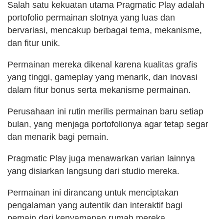
Salah satu kekuatan utama Pragmatic Play adalah
portofolio permainan slotnya yang luas dan
bervariasi, mencakup berbagai tema, mekanisme,
dan fitur unik.
Permainan mereka dikenal karena kualitas grafis
yang tinggi, gameplay yang menarik, dan inovasi
dalam fitur bonus serta mekanisme permainan.
Perusahaan ini rutin merilis permainan baru setiap
bulan, yang menjaga portofolionya agar tetap segar
dan menarik bagi pemain.
Pragmatic Play juga menawarkan varian lainnya
yang disiarkan langsung dari studio mereka.
Permainan ini dirancang untuk menciptakan
pengalaman yang autentik dan interaktif bagi
pemain dari kenyamanan rumah mereka.