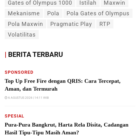
Gates of Olympus 1000
Istilah
Maxwin
Mekanisme
Pola
Pola Gates of Olympus
Pola Maxwin
Pragmatic Play
RTP
Volatilitas
|
BERITA TERBARU
SPONSORED
Top Up Free Fire dengan QRIS: Cara Tercepat,
Aman, dan Termurah
6 AGUSTUS 2026 | 14:11 WIB
SPESIAL
Pura-Pura Bangkrut, Harta Rela Disita, Cadangan
Hasil Tipu-Tipu Masih Aman?