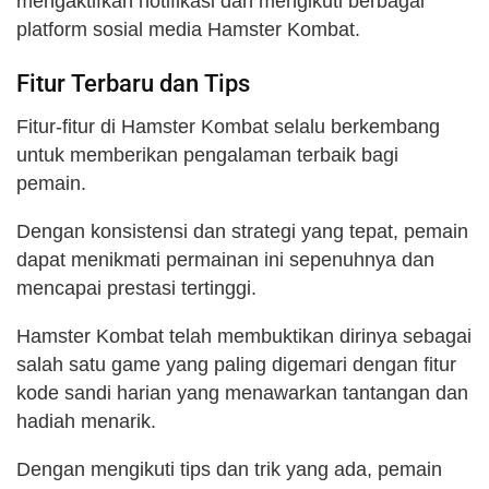
mengaktifkan notifikasi dan mengikuti berbagai
platform sosial media Hamster Kombat.
Fitur Terbaru dan Tips
Fitur-fitur di Hamster Kombat selalu berkembang
untuk memberikan pengalaman terbaik bagi
pemain.
Dengan konsistensi dan strategi yang tepat, pemain
dapat menikmati permainan ini sepenuhnya dan
mencapai prestasi tertinggi.
Hamster Kombat telah membuktikan dirinya sebagai
salah satu game yang paling digemari dengan fitur
kode sandi harian yang menawarkan tantangan dan
hadiah menarik.
Dengan mengikuti tips dan trik yang ada, pemain