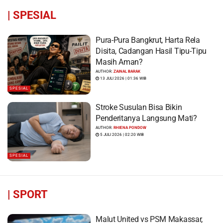
|
SPESIAL
Pura-Pura Bangkrut, Harta Rela
Disita, Cadangan Hasil Tipu-Tipu
Masih Aman?
AUTHOR:
ZAINAL BARAK
13 JULI 2026 | 01:36 WIB
SPESIAL
Stroke Susulan Bisa Bikin
Penderitanya Langsung Mati?
AUTHOR:
RHIENA PONDOW
5 JULI 2026 | 02:20 WIB
SPESIAL
|
SPORT
Malut United vs PSM Makassar,