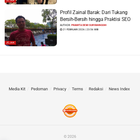
JEJAK
Profil Zainal Barak: Dari Tukang
Bersih-Bersih hingga Praktisi SEO
AUTHOR:
PRAMITA DEWI SURYANINGSIH
21 FEBRUARI 2026 | 23:56 WIB
JEJAK
Media Kit
Pedoman
Privacy
Terms
Redaksi
News Index
© 2026