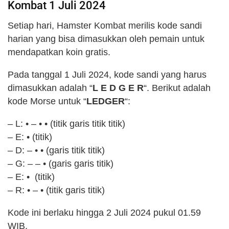
Kombat 1 Juli 2024
Setiap hari, Hamster Kombat merilis kode sandi
harian yang bisa dimasukkan oleh pemain untuk
mendapatkan koin gratis.
Pada tanggal 1 Juli 2024, kode sandi yang harus
dimasukkan adalah “
L E D G E R
“. Berikut adalah
kode Morse untuk “
LEDGER
“:
– L: • – • • (titik garis titik titik)
– E: • (titik)
– D: – • • (garis titik titik)
– G: – – • (garis garis titik)
– E: • (titik)
– R: • – • (titik garis titik)
Kode ini berlaku hingga 2 Juli 2024 pukul 01.59
WIB.