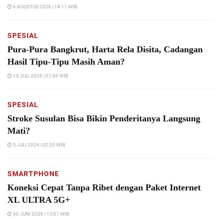
6 AGUSTUS 2026 | 14:11 WIB
SPESIAL
Pura-Pura Bangkrut, Harta Rela Disita, Cadangan
Hasil Tipu-Tipu Masih Aman?
13 JULI 2026 | 01:36 WIB
SPESIAL
Stroke Susulan Bisa Bikin Penderitanya Langsung
Mati?
5 JULI 2026 | 02:20 WIB
SMARTPHONE
Koneksi Cepat Tanpa Ribet dengan Paket Internet
XL ULTRA 5G+
30 JUNI 2026 | 13:01 WIB