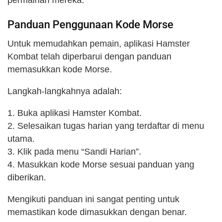
Panduan Penggunaan Kode Morse
Untuk memudahkan pemain, aplikasi Hamster
Kombat telah diperbarui dengan panduan
memasukkan kode Morse.
Langkah-langkahnya adalah:
1. Buka aplikasi Hamster Kombat.
2. Selesaikan tugas harian yang terdaftar di menu
utama.
3. Klik pada menu “Sandi Harian”.
4. Masukkan kode Morse sesuai panduan yang
diberikan.
Mengikuti panduan ini sangat penting untuk
memastikan kode dimasukkan dengan benar.