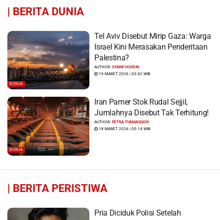
|
BERITA DUNIA
Tel Aviv Disebut Mirip Gaza: Warga
Israel Kini Merasakan Penderitaan
Palestina?
AUTHOR:
SYARIF HUSEIN
19 MARET 2026 | 03:42 WIB
DUNIA
Iran Pamer Stok Rudal Sejjil,
Jumlahnya Disebut Tak Terhitung!
AUTHOR:
FETRA TUMANGGOR
18 MARET 2026 | 00:14 WIB
DUNIA
|
BERITA PERISTIWA
Pria Diciduk Polisi Setelah