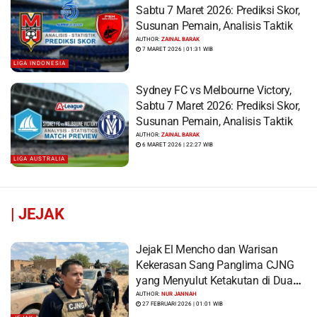
Sabtu 7 Maret 2026: Prediksi Skor,
Susunan Pemain, Analisis Taktik
AUTHOR:
ZAINAL BARAK
7 MARET 2026 | 01:31 WIB
LIGA INDONESIA
Sydney FC vs Melbourne Victory,
Sabtu 7 Maret 2026: Prediksi Skor,
Susunan Pemain, Analisis Taktik
AUTHOR:
ZAINAL BARAK
6 MARET 2026 | 22:27 WIB
LIGA AUSTRALIA
|
JEJAK
Jejak El Mencho dan Warisan
Kekerasan Sang Panglima CJNG
yang Menyulut Ketakutan di Dua
Benua
AUTHOR:
NUR JANNAH
27 FEBRUARI 2026 | 01:01 WIB