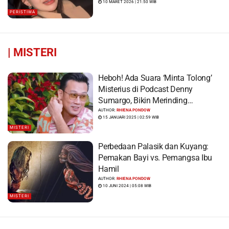
10 MARET 2026 | 21:50 WIB
PERISTIWA
|
MISTERI
Heboh! Ada Suara ‘Minta Tolong’
Misterius di Podcast Denny
Sumargo, Bikin Merinding…
AUTHOR:
RHIENA PONDOW
15 JANUARI 2025 | 02:59 WIB
MISTERI
Perbedaan Palasik dan Kuyang:
Pemakan Bayi vs. Pemangsa Ibu
Hamil
AUTHOR:
RHIENA PONDOW
10 JUNI 2024 | 05:08 WIB
MISTERI