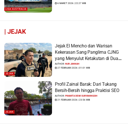
6 MARET 2026 | 22:27 WIB
LIGA AUSTRALIA
|
JEJAK
Jejak El Mencho dan Warisan
Kekerasan Sang Panglima CJNG
yang Menyulut Ketakutan di Dua
Benua
AUTHOR:
NUR JANNAH
27 FEBRUARI 2026 | 01:01 WIB
JEJAK
Profil Zainal Barak: Dari Tukang
Bersih-Bersih hingga Praktisi SEO
AUTHOR:
PRAMITA DEWI SURYANINGSIH
21 FEBRUARI 2026 | 23:56 WIB
JEJAK