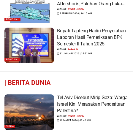
Aftershock, Puluhan Orang Luka
dan Ratusan Bangunan Rusak
AUTHOR:
SYARIF HUSEIN
7 FEBRUARI 2026 | 16:15 WIB
REGIONAL
Bupati Tapteng Hadiri Penyerahan
Laporan Hasil Pemeriksaan BPK
Semester II Tahun 2025
AUTHOR:
BARAK ID
31 JANUARI 2026 | 15:51 WIB
REGIONAL
|
BERITA DUNIA
Tel Aviv Disebut Mirip Gaza: Warga
Israel Kini Merasakan Penderitaan
Palestina?
AUTHOR:
SYARIF HUSEIN
19 MARET 2026 | 03:42 WIB
DUNIA