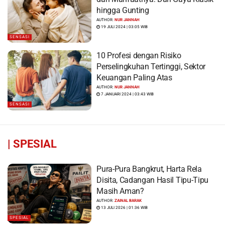
hingga Gunting
AUTHOR:
NUR JANNAH
19 JULI 2024 | 03:05 WIB
SENSASI
10 Profesi dengan Risiko
Perselingkuhan Tertinggi, Sektor
Keuangan Paling Atas
AUTHOR:
NUR JANNAH
7 JANUARI 2024 | 03:43 WIB
SENSASI
|
SPESIAL
Pura-Pura Bangkrut, Harta Rela
Disita, Cadangan Hasil Tipu-Tipu
Masih Aman?
AUTHOR:
ZAINAL BARAK
13 JULI 2026 | 01:36 WIB
SPESIAL