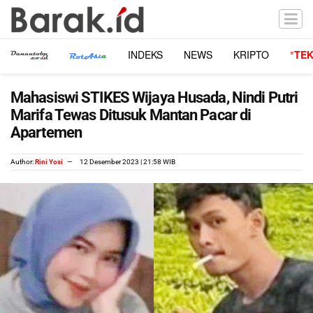
INDEKS
NEWS
KRIPTO
°TE
Mahasiswi STIKES Wijaya Husada, Nindi Putri
Marifa Tewas Ditusuk Mantan Pacar di
Apartemen
Author:
Rini Yosi
12 Desember 2023 | 21:58 WIB