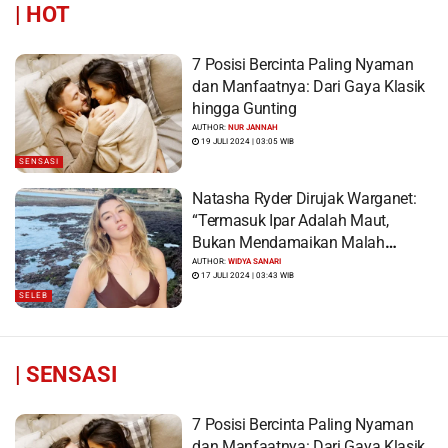
|
HOT
7 Posisi Bercinta Paling Nyaman
dan Manfaatnya: Dari Gaya Klasik
hingga Gunting
AUTHOR:
NUR JANNAH
19 JULI 2024 | 03:05 WIB
SENSASI
Natasha Ryder Dirujak Warganet:
“Termasuk Ipar Adalah Maut,
Bukan Mendamaikan Malah
Menyiram Bensin”
AUTHOR:
WIDYA SANARI
17 JULI 2024 | 03:43 WIB
SELEB
|
SENSASI
7 Posisi Bercinta Paling Nyaman
dan Manfaatnya: Dari Gaya Klasik