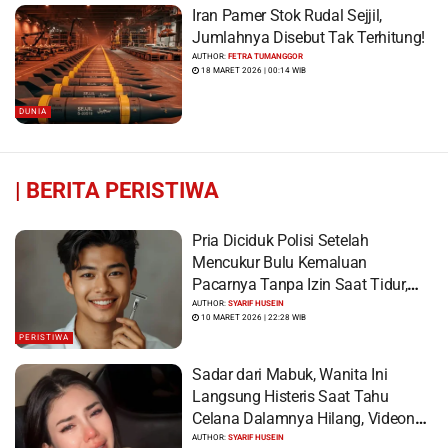
Iran Pamer Stok Rudal Sejjil,
Jumlahnya Disebut Tak Terhitung!
AUTHOR:
FETRA TUMANGGOR
18 MARET 2026 | 00:14 WIB
DUNIA
|
BERITA PERISTIWA
Pria Diciduk Polisi Setelah
Mencukur Bulu Kemaluan
Pacarnya Tanpa Izin Saat Tidur,
Korban Syok Saat Terbangun
AUTHOR:
SYARIF HUSEIN
10 MARET 2026 | 22:28 WIB
PERISTIWA
Sadar dari Mabuk, Wanita Ini
Langsung Histeris Saat Tahu
Celana Dalamnya Hilang, Videonya
Viral
AUTHOR:
SYARIF HUSEIN