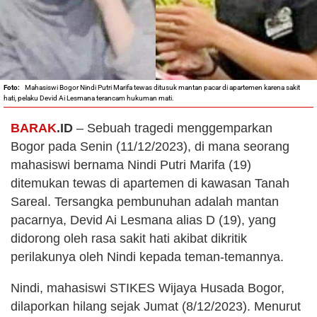
Mahasiswi Bogor Nindi Putri Marifa tewas ditusuk mantan pacar di apartemen karena sakit
hati, pelaku Devid Ai Lesmana terancam hukuman mati.
BARAK
.ID
– Sebuah tragedi menggemparkan
Bogor pada Senin (11/12/2023), di mana seorang
mahasiswi bernama Nindi Putri Marifa (19)
ditemukan tewas di apartemen di kawasan Tanah
Sareal. Tersangka pembunuhan adalah mantan
pacarnya, Devid Ai Lesmana alias D (19), yang
didorong oleh rasa sakit hati akibat dikritik
perilakunya oleh Nindi kepada teman-temannya.
Nindi, mahasiswi STIKES Wijaya Husada Bogor,
dilaporkan hilang sejak Jumat (8/12/2023). Menurut