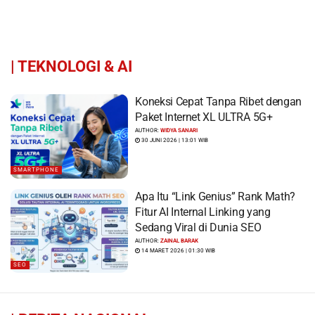
|
TEKNOLOGI & AI
Koneksi Cepat Tanpa Ribet dengan
Paket Internet XL ULTRA 5G+
AUTHOR:
WIDYA SANARI
30 JUNI 2026 | 13:01 WIB
SMARTPHONE
Apa Itu “Link Genius” Rank Math?
Fitur AI Internal Linking yang
Sedang Viral di Dunia SEO
AUTHOR:
ZAINAL BARAK
14 MARET 2026 | 01:30 WIB
SEO