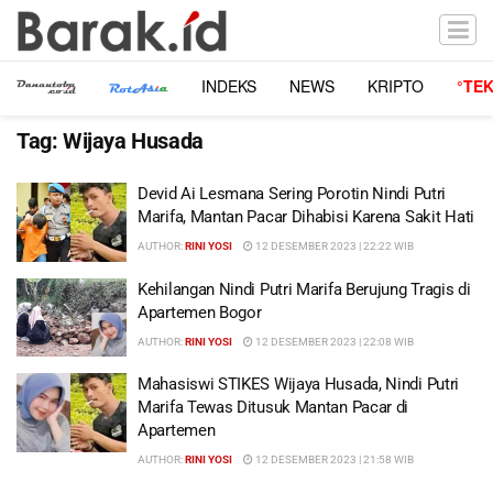
INDEKS
NEWS
KRIPTO
°TE
Tag:
Wijaya Husada
Devid Ai Lesmana Sering Porotin Nindi Putri
Marifa, Mantan Pacar Dihabisi Karena Sakit Hati
AUTHOR:
RINI YOSI
12 DESEMBER 2023 | 22:22 WIB
Kehilangan Nindi Putri Marifa Berujung Tragis di
Apartemen Bogor
AUTHOR:
RINI YOSI
12 DESEMBER 2023 | 22:08 WIB
Mahasiswi STIKES Wijaya Husada, Nindi Putri
Marifa Tewas Ditusuk Mantan Pacar di
Apartemen
AUTHOR:
RINI YOSI
12 DESEMBER 2023 | 21:58 WIB