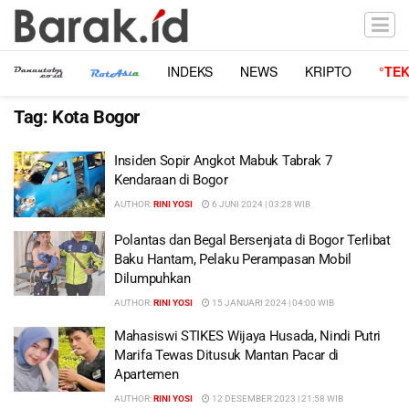
INDEKS
NEWS
KRIPTO
°TE
Tag:
Kota Bogor
Insiden Sopir Angkot Mabuk Tabrak 7
Kendaraan di Bogor
AUTHOR:
RINI YOSI
6 JUNI 2024 | 03:28 WIB
Polantas dan Begal Bersenjata di Bogor Terlibat
Baku Hantam, Pelaku Perampasan Mobil
Dilumpuhkan
AUTHOR:
RINI YOSI
15 JANUARI 2024 | 04:00 WIB
Mahasiswi STIKES Wijaya Husada, Nindi Putri
Marifa Tewas Ditusuk Mantan Pacar di
Apartemen
AUTHOR:
RINI YOSI
12 DESEMBER 2023 | 21:58 WIB