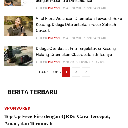
dengan Pacar lalu Ditelantarkan
AUTHOR:
RINI YOSI
4 DESEMBER 2023 | 04:23 WIB
Viral Fitria Wulandari Ditemukan Tewas di Ruko
Kosong, Diduga Ditelantarkan Pacar Setelah
Cekcok
AUTHOR:
RINI YOSI
4 DESEMBER 2023 | 04:03 WIB
Diduga Overdosis, Pria Tergeletak di Kedung
Halang, Ditemukan Obat-obatan di Tasnya
AUTHOR:
RINI YOSI
30 OKTOBER 2023 | 23:02 WIB
1
2
PAGE 1 OF 2
|
BERITA TERBARU
SPONSORED
Top Up Free Fire dengan QRIS: Cara Tercepat,
Aman, dan Termurah