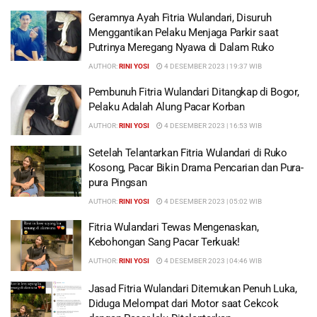
Geramnya Ayah Fitria Wulandari, Disuruh
Menggantikan Pelaku Menjaga Parkir saat
Putrinya Meregang Nyawa di Dalam Ruko
AUTHOR:
RINI YOSI
4 DESEMBER 2023 | 19:37 WIB
Pembunuh Fitria Wulandari Ditangkap di Bogor,
Pelaku Adalah Alung Pacar Korban
AUTHOR:
RINI YOSI
4 DESEMBER 2023 | 16:53 WIB
Setelah Telantarkan Fitria Wulandari di Ruko
Kosong, Pacar Bikin Drama Pencarian dan Pura-
pura Pingsan
AUTHOR:
RINI YOSI
4 DESEMBER 2023 | 05:02 WIB
Fitria Wulandari Tewas Mengenaskan,
Kebohongan Sang Pacar Terkuak!
AUTHOR:
RINI YOSI
4 DESEMBER 2023 | 04:46 WIB
Jasad Fitria Wulandari Ditemukan Penuh Luka,
Diduga Melompat dari Motor saat Cekcok