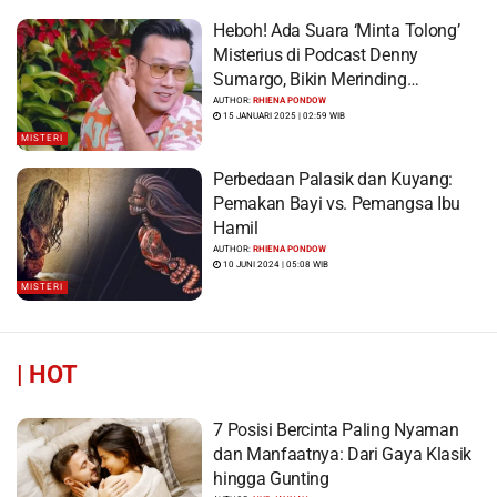
Heboh! Ada Suara ‘Minta Tolong’
Misterius di Podcast Denny
Sumargo, Bikin Merinding…
AUTHOR:
RHIENA PONDOW
15 JANUARI 2025 | 02:59 WIB
MISTERI
Perbedaan Palasik dan Kuyang:
Pemakan Bayi vs. Pemangsa Ibu
Hamil
AUTHOR:
RHIENA PONDOW
10 JUNI 2024 | 05:08 WIB
MISTERI
|
HOT
7 Posisi Bercinta Paling Nyaman
dan Manfaatnya: Dari Gaya Klasik
hingga Gunting