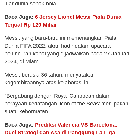
luar dunia sepak bola.
Baca Juga:
6 Jersey Lionel Messi Piala Dunia
Terjual Rp 120 Miliar
Messi, yang baru-baru ini memenangkan Piala
Dunia FIFA 2022, akan hadir dalam upacara
peluncuran kapal yang dijadwalkan pada 27 Januari
2024, di Miami.
Messi, berusia 36 tahun, menyatakan
kegembiraannya atas kolaborasi ini.
“Bergabung dengan Royal Caribbean dalam
perayaan kedatangan ‘Icon of the Seas’ merupakan
suatu kehormatan.
Baca Juga:
Prediksi Valencia VS Barcelona:
Duel Strategi dan Asa di Panggung La Liga