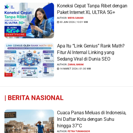
Koneksi Cepat Tanpa Ribet dengan
Paket Internet XL ULTRA 5G+
AUTHOR:
WIDYA SANARI
30 JUNI 2026 | 13:01 WIB
SMARTPHONE
Apa Itu “Link Genius” Rank Math?
Fitur AI Internal Linking yang
Sedang Viral di Dunia SEO
AUTHOR:
ZAINAL BARAK
14 MARET 2026 | 01:30 WIB
SEO
|
BERITA NASIONAL
Cuaca Panas Meluas di Indonesia,
Ini Daftar Kota dengan Suhu
hingga 37°C
AUTHOR:
FETRA TUMANGGOR