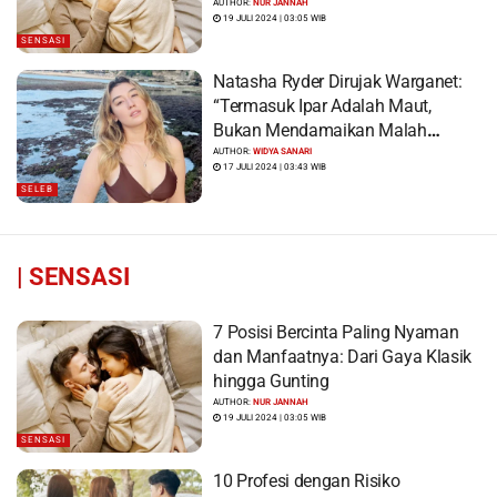
AUTHOR:
NUR JANNAH
19 JULI 2024 | 03:05 WIB
SENSASI
Natasha Ryder Dirujak Warganet:
“Termasuk Ipar Adalah Maut,
Bukan Mendamaikan Malah
Menyiram Bensin”
AUTHOR:
WIDYA SANARI
17 JULI 2024 | 03:43 WIB
SELEB
|
SENSASI
7 Posisi Bercinta Paling Nyaman
dan Manfaatnya: Dari Gaya Klasik
hingga Gunting
AUTHOR:
NUR JANNAH
19 JULI 2024 | 03:05 WIB
SENSASI
10 Profesi dengan Risiko