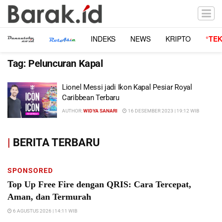
INDEKS
NEWS
KRIPTO
°TE
Tag:
Peluncuran Kapal
Lionel Messi jadi Ikon Kapal Pesiar Royal
Caribbean Terbaru
AUTHOR:
WIDYA SANARI
16 DESEMBER 2023 | 19:12 WIB
|
BERITA TERBARU
SPONSORED
Top Up Free Fire dengan QRIS: Cara Tercepat,
Aman, dan Termurah
6 AGUSTUS 2026 | 14:11 WIB