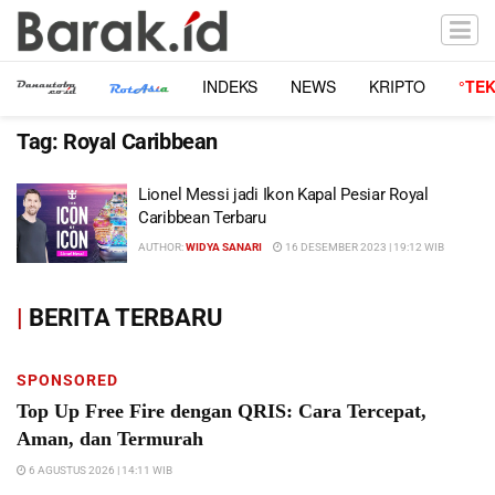
INDEKS
NEWS
KRIPTO
°TE
Tag:
Royal Caribbean
Lionel Messi jadi Ikon Kapal Pesiar Royal
Caribbean Terbaru
AUTHOR:
WIDYA SANARI
16 DESEMBER 2023 | 19:12 WIB
|
BERITA TERBARU
SPONSORED
Top Up Free Fire dengan QRIS: Cara Tercepat,
Aman, dan Termurah
6 AGUSTUS 2026 | 14:11 WIB