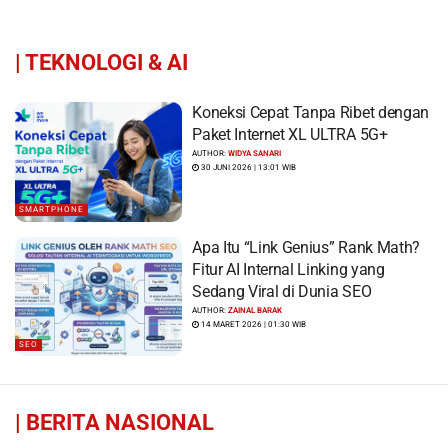
|
TEKNOLOGI & AI
Koneksi Cepat Tanpa Ribet dengan
Paket Internet XL ULTRA 5G+
AUTHOR:
WIDYA SANARI
30 JUNI 2026 | 13:01 WIB
SMARTPHONE
Apa Itu “Link Genius” Rank Math?
Fitur AI Internal Linking yang
Sedang Viral di Dunia SEO
AUTHOR:
ZAINAL BARAK
14 MARET 2026 | 01:30 WIB
SEO
|
BERITA NASIONAL