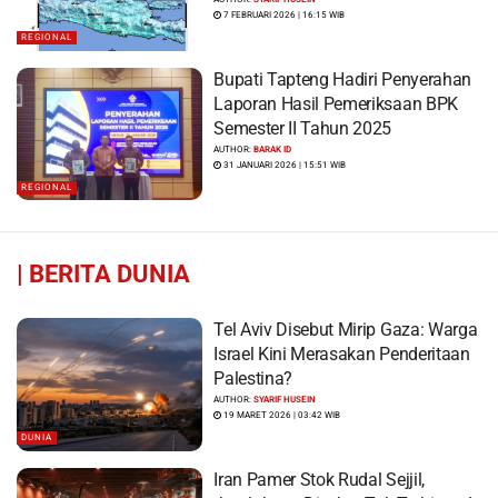
dan Ratusan Bangunan Rusak
7 FEBRUARI 2026 | 16:15 WIB
REGIONAL
Bupati Tapteng Hadiri Penyerahan
Laporan Hasil Pemeriksaan BPK
Semester II Tahun 2025
AUTHOR:
BARAK ID
31 JANUARI 2026 | 15:51 WIB
REGIONAL
|
BERITA DUNIA
Tel Aviv Disebut Mirip Gaza: Warga
Israel Kini Merasakan Penderitaan
Palestina?
AUTHOR:
SYARIF HUSEIN
19 MARET 2026 | 03:42 WIB
DUNIA
Iran Pamer Stok Rudal Sejjil,