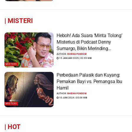
|
MISTERI
Heboh! Ada Suara ‘Minta Tolong’
Misterius di Podcast Denny
Sumargo, Bikin Merinding…
AUTHOR:
RHIENA PONDOW
15 JANUARI 2025 | 02:59 WIB
MISTERI
Perbedaan Palasik dan Kuyang:
Pemakan Bayi vs. Pemangsa Ibu
Hamil
AUTHOR:
RHIENA PONDOW
10 JUNI 2024 | 05:08 WIB
MISTERI
|
HOT