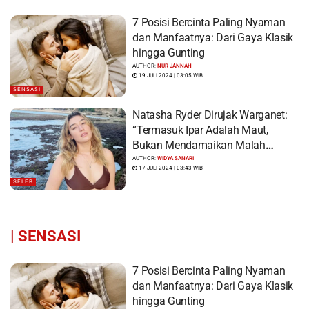
7 Posisi Bercinta Paling Nyaman
dan Manfaatnya: Dari Gaya Klasik
hingga Gunting
AUTHOR:
NUR JANNAH
19 JULI 2024 | 03:05 WIB
SENSASI
Natasha Ryder Dirujak Warganet:
“Termasuk Ipar Adalah Maut,
Bukan Mendamaikan Malah
Menyiram Bensin”
AUTHOR:
WIDYA SANARI
17 JULI 2024 | 03:43 WIB
SELEB
|
SENSASI
7 Posisi Bercinta Paling Nyaman
dan Manfaatnya: Dari Gaya Klasik
hingga Gunting