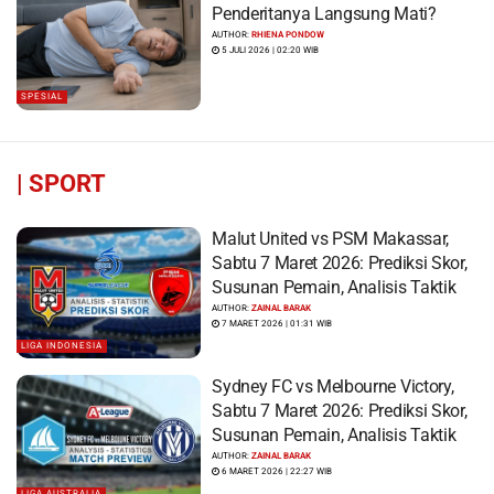
Penderitanya Langsung Mati?
AUTHOR:
RHIENA PONDOW
5 JULI 2026 | 02:20 WIB
SPESIAL
|
SPORT
Malut United vs PSM Makassar,
Sabtu 7 Maret 2026: Prediksi Skor,
Susunan Pemain, Analisis Taktik
AUTHOR:
ZAINAL BARAK
7 MARET 2026 | 01:31 WIB
LIGA INDONESIA
Sydney FC vs Melbourne Victory,
Sabtu 7 Maret 2026: Prediksi Skor,
Susunan Pemain, Analisis Taktik
AUTHOR:
ZAINAL BARAK
6 MARET 2026 | 22:27 WIB
LIGA AUSTRALIA