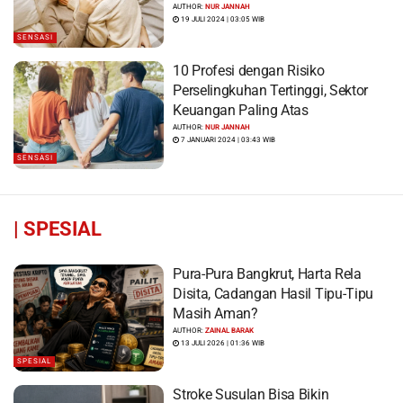
AUTHOR:
NUR JANNAH
19 JULI 2024 | 03:05 WIB
SENSASI
10 Profesi dengan Risiko
Perselingkuhan Tertinggi, Sektor
Keuangan Paling Atas
AUTHOR:
NUR JANNAH
7 JANUARI 2024 | 03:43 WIB
SENSASI
|
SPESIAL
Pura-Pura Bangkrut, Harta Rela
Disita, Cadangan Hasil Tipu-Tipu
Masih Aman?
AUTHOR:
ZAINAL BARAK
13 JULI 2026 | 01:36 WIB
SPESIAL
Stroke Susulan Bisa Bikin