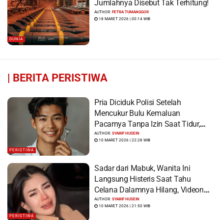
Jumlahnya Disebut Tak Terhitung!
AUTHOR:
FETRA TUMANGGOR
18 MARET 2026 | 00:14 WIB
DUNIA
|
BERITA PERISTIWA
Pria Diciduk Polisi Setelah
Mencukur Bulu Kemaluan
Pacarnya Tanpa Izin Saat Tidur,
Korban Syok Saat Terbangun
AUTHOR:
SYARIF HUSEIN
10 MARET 2026 | 22:28 WIB
PERISTIWA
Sadar dari Mabuk, Wanita Ini
Langsung Histeris Saat Tahu
Celana Dalamnya Hilang, Videonya
Viral
AUTHOR:
SYARIF HUSEIN
10 MARET 2026 | 21:50 WIB
PERISTIWA