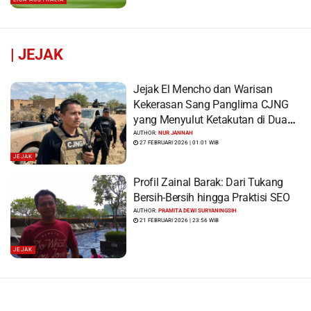
|
JEJAK
Jejak El Mencho dan Warisan
Kekerasan Sang Panglima CJNG
yang Menyulut Ketakutan di Dua
Benua
AUTHOR:
NUR JANNAH
27 FEBRUARI 2026 | 01:01 WIB
JEJAK
Profil Zainal Barak: Dari Tukang
Bersih-Bersih hingga Praktisi SEO
AUTHOR:
PRAMITA DEWI SURYANINGSIH
21 FEBRUARI 2026 | 23:56 WIB
JEJAK