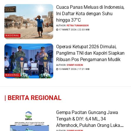
Cuaca Panas Meluas di Indonesia,
Ini Daftar Kota dengan Suhu
hingga 37°C
AUTHOR:
FETRA TUMANGGOR
17 MARET 2026 | 22:33 WIB
NASIONAL
Operasi Ketupat 2026 Dimulai,
Panglima TNI dan Kapolri Siapkan
Ribuan Pos Pengamanan Mudik
AUTHOR:
SYARIF HUSEIN
13 MARET 2026 | 17:21 WIB
NASIONAL
|
BERITA REGIONAL
Gempa Pacitan Guncang Jawa
Tengah & DIY: 6,4 ML, 34
Aftershock, Puluhan Orang Luka
AUTHOR:
SYARIF HUSEIN