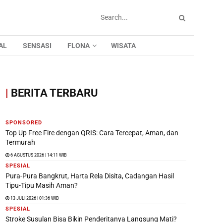
AL
SENSASI
FLONA
WISATA
|
BERITA TERBARU
SPONSORED
Top Up Free Fire dengan QRIS: Cara Tercepat, Aman, dan
Termurah
6 AGUSTUS 2026 | 14:11 WIB
SPESIAL
Pura-Pura Bangkrut, Harta Rela Disita, Cadangan Hasil
Tipu-Tipu Masih Aman?
13 JULI 2026 | 01:36 WIB
SPESIAL
Stroke Susulan Bisa Bikin Penderitanya Langsung Mati?