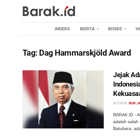
INDEKS
BERITA
BISNIS
H
Tag:
Dag Hammarskjöld Award
Jejak Ad
Indonesi
Kekuasa
AUTHOR:
NUR J
BARAK.ID - Ad
adalah salah 
Batubara, ad