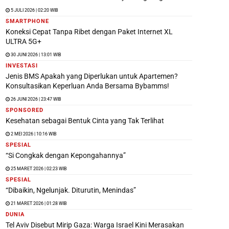
5 JULI 2026 | 02:20 WIB
SMARTPHONE
Koneksi Cepat Tanpa Ribet dengan Paket Internet XL
ULTRA 5G+
30 JUNI 2026 | 13:01 WIB
INVESTASI
Jenis BMS Apakah yang Diperlukan untuk Apartemen?
Konsultasikan Keperluan Anda Bersama Bybamms!
26 JUNI 2026 | 23:47 WIB
SPONSORED
Kesehatan sebagai Bentuk Cinta yang Tak Terlihat
2 MEI 2026 | 10:16 WIB
SPESIAL
“Si Congkak dengan Kepongahannya”
25 MARET 2026 | 02:23 WIB
SPESIAL
“Dibaikin, Ngelunjak. Diturutin, Menindas”
21 MARET 2026 | 01:28 WIB
DUNIA
Tel Aviv Disebut Mirip Gaza: Warga Israel Kini Merasakan