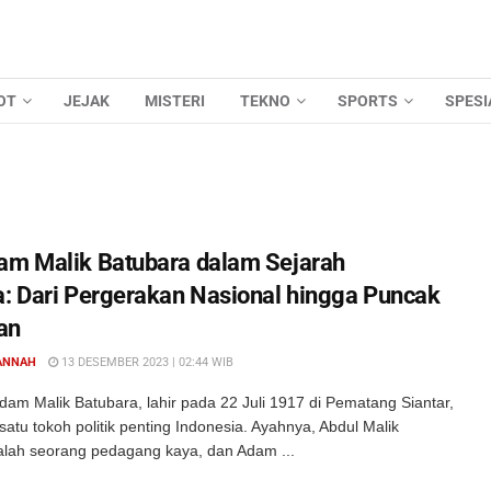
OT
JEJAK
MISTERI
TEKNO
SPORTS
SPESI
am Malik Batubara dalam Sejarah
a: Dari Pergerakan Nasional hingga Puncak
an
ANNAH
13 DESEMBER 2023 | 02:44 WIB
am Malik Batubara, lahir pada 22 Juli 1917 di Pematang Siantar,
satu tokoh politik penting Indonesia. Ayahnya, Abdul Malik
alah seorang pedagang kaya, dan Adam ...