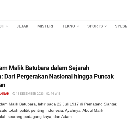
OT
JEJAK
MISTERI
TEKNO
SPORTS
SPESI
am Malik Batubara dalam Sejarah
a: Dari Pergerakan Nasional hingga Puncak
an
ANNAH
13 DESEMBER 2023 | 02:44 WIB
am Malik Batubara, lahir pada 22 Juli 1917 di Pematang Siantar,
satu tokoh politik penting Indonesia. Ayahnya, Abdul Malik
alah seorang pedagang kaya, dan Adam ...