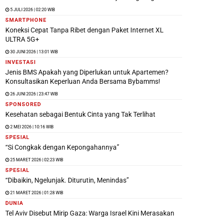
5 JULI 2026 | 02:20 WIB
SMARTPHONE
Koneksi Cepat Tanpa Ribet dengan Paket Internet XL
ULTRA 5G+
30 JUNI 2026 | 13:01 WIB
INVESTASI
Jenis BMS Apakah yang Diperlukan untuk Apartemen?
Konsultasikan Keperluan Anda Bersama Bybamms!
26 JUNI 2026 | 23:47 WIB
SPONSORED
Kesehatan sebagai Bentuk Cinta yang Tak Terlihat
2 MEI 2026 | 10:16 WIB
SPESIAL
“Si Congkak dengan Kepongahannya”
25 MARET 2026 | 02:23 WIB
SPESIAL
“Dibaikin, Ngelunjak. Diturutin, Menindas”
21 MARET 2026 | 01:28 WIB
DUNIA
Tel Aviv Disebut Mirip Gaza: Warga Israel Kini Merasakan