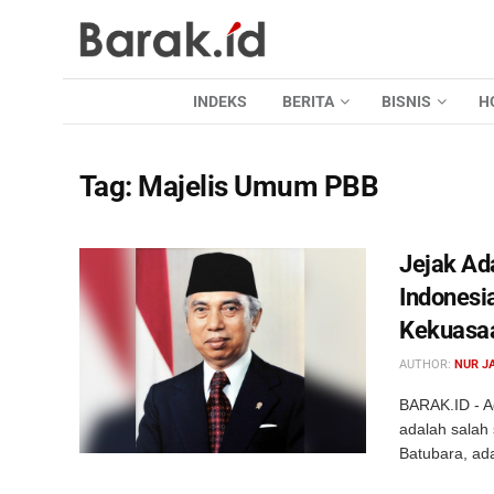
INDEKS
BERITA
BISNIS
H
Tag:
Majelis Umum PBB
Jejak Ad
Indonesi
Kekuasa
AUTHOR:
NUR J
BARAK.ID - Ad
adalah salah 
Batubara, ad