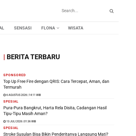
AL
SENSASI
FLONA
WISATA
|
BERITA TERBARU
SPONSORED
Top Up Free Fire dengan QRIS: Cara Tercepat, Aman, dan
Termurah
6 AGUSTUS 2026 | 14:11 WIB
SPESIAL
Pura-Pura Bangkrut, Harta Rela Disita, Cadangan Hasil
Tipu-Tipu Masih Aman?
13 JULI 2026 | 01:36 WIB
SPESIAL
Stroke Susulan Bisa Bikin Penderitanya Langsung Mati?