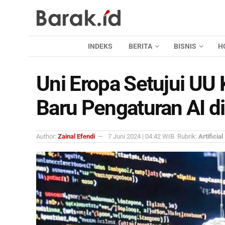
INDEKS
BERITA
BISNIS
H
Uni Eropa Setujui UU
Baru Pengaturan AI di
Author:
Zainal Efendi
7 Juni 2024 | 04:42 WIB
Rubrik:
Artificial