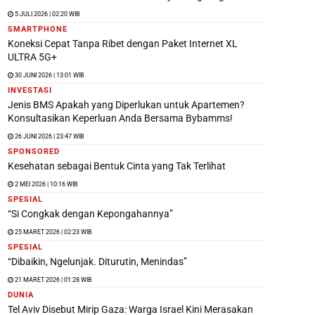
5 JULI 2026 | 02:20 WIB
SMARTPHONE
Koneksi Cepat Tanpa Ribet dengan Paket Internet XL
ULTRA 5G+
30 JUNI 2026 | 13:01 WIB
INVESTASI
Jenis BMS Apakah yang Diperlukan untuk Apartemen?
Konsultasikan Keperluan Anda Bersama Bybamms!
26 JUNI 2026 | 23:47 WIB
SPONSORED
Kesehatan sebagai Bentuk Cinta yang Tak Terlihat
2 MEI 2026 | 10:16 WIB
SPESIAL
“Si Congkak dengan Kepongahannya”
25 MARET 2026 | 02:23 WIB
SPESIAL
“Dibaikin, Ngelunjak. Diturutin, Menindas”
21 MARET 2026 | 01:28 WIB
DUNIA
Tel Aviv Disebut Mirip Gaza: Warga Israel Kini Merasakan