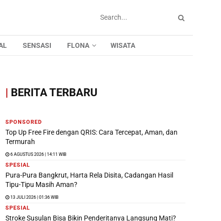
AL
SENSASI
FLONA
WISATA
|
BERITA TERBARU
SPONSORED
Top Up Free Fire dengan QRIS: Cara Tercepat, Aman, dan
Termurah
6 AGUSTUS 2026 | 14:11 WIB
SPESIAL
Pura-Pura Bangkrut, Harta Rela Disita, Cadangan Hasil
Tipu-Tipu Masih Aman?
13 JULI 2026 | 01:36 WIB
SPESIAL
Stroke Susulan Bisa Bikin Penderitanya Langsung Mati?