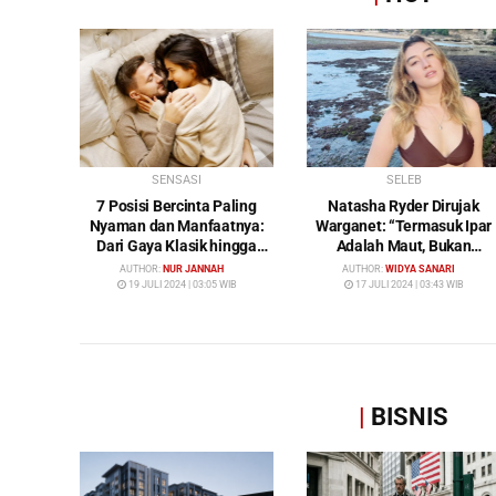
SENSASI
SELEB
7 Posisi Bercinta Paling
Natasha Ryder Dirujak
Nyaman dan Manfaatnya:
Warganet: “Termasuk Ipar
Dari Gaya Klasik hingga
Adalah Maut, Bukan
Gunting
Mendamaikan Malah
AUTHOR:
NUR JANNAH
AUTHOR:
WIDYA SANARI
Menyiram Bensin”
19 JULI 2024 | 03:05 WIB
17 JULI 2024 | 03:43 WIB
|
BISNIS