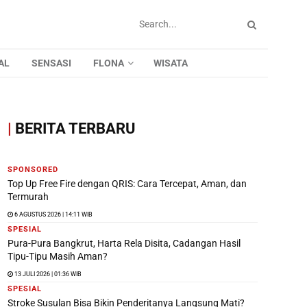
AL
SENSASI
FLONA
WISATA
|
BERITA TERBARU
SPONSORED
Top Up Free Fire dengan QRIS: Cara Tercepat, Aman, dan
Termurah
6 AGUSTUS 2026 | 14:11 WIB
SPESIAL
Pura-Pura Bangkrut, Harta Rela Disita, Cadangan Hasil
Tipu-Tipu Masih Aman?
13 JULI 2026 | 01:36 WIB
SPESIAL
Stroke Susulan Bisa Bikin Penderitanya Langsung Mati?