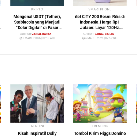
KRIPTO
SMARTPHONE
Mengenal USDT (Tether),
itel CITY 200 Resmi Rilis di
Stablecoin yang Menjadi
Indonesia, Harga Rp1
“Dolar Digital” di Pasar
Jutaan: Layar 120Hz,
Kripto
Kamera 50MP, NFC dan
AUTHOR:
ZAINAL BARAK
AUTHOR:
ZAINAL BARAK
Baterai 5200 mAh
8 MARET 2026 | 02:18 WIB
6 MARET 2026 | 02:55 WIB
TRENDING
TRENDING
Kisah Inspiratif Dolly
Tombol Kirim Higgs Domino