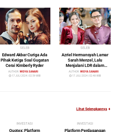
SELEB
SELEB
Edward Akbar Curiga Ada
Azriel Hermansyah Lamar
Pihak Ketiga Soal Gugatan
Sarah Menzel, Lalu
Cerai Kimberly Ryder
Menjalani LDR dalam
Waktu yang Cukup Lama
AUTHOR:
WIDYA SANARI
AUTHOR:
WIDYA SANARI
17 JULI 2024 | 02:59 WIB
17 JULI 2024 | 02:48 WIB
Lihat Selengkapnya
➧
INVESTASI
INVESTASI
Quotex: Platform
Platform Perdagangan