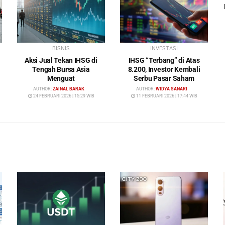
BISNIS
INVESTASI
Aksi Jual Tekan IHSG di
IHSG “Terbang” di Atas
Tengah Bursa Asia
8.200, Investor Kembali
Menguat
Serbu Pasar Saham
AUTHOR:
ZAINAL BARAK
AUTHOR:
WIDYA SANARI
24 FEBRUARI 2026 | 15:29 WIB
11 FEBRUARI 2026 | 17:44 WIB