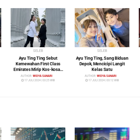
SELEB
SELEB
Ayu Ting Ting Sebut
Ayu Ting Ting, Sang Biduan
Kemewahan First Class
Depok, Mencicipi Langit
Emirates Mirip Kos-kosan
Kelas Satu
Mewah
AUTHOR:
WIDYA SANARI
AUTHOR:
WIDYA SANARI
17 JULI 2024 | 03:25 WIB
17 JULI 2024 | 03:12 WIB