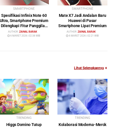
SMARTPHONE
SMARTPHONE
Spesifikasi Infinix Note 60
Mate X7 Jadi Andalan Baru
Ultra, Smartphone Premium
Huawei di Pasar
Dilengkapi Fitur Panggilan
Smartphone Lipat Premium
Satelit
AUTHOR:
ZAINAL BARAK
AUTHOR:
ZAINAL BARAK
6 MARET 2026 | 02:38 WIB
6 MARET 2026 | 02:21 WIB
Lihat Selengkapnya
➧
TRENDING
TRENDING
Higgs Domino Tutup
Kolaborasi Moderna-Merck