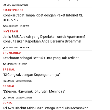
5 JULI 2026 | 02:20 WIB
SMARTPHONE
Koneksi Cepat Tanpa Ribet dengan Paket Internet XL
ULTRA 5G+
30 JUNI 2026 | 13:01 WIB
INVESTASI
Jenis BMS Apakah yang Diperlukan untuk Apartemen?
Konsultasikan Keperluan Anda Bersama Bybamms!
26 JUNI 2026 | 23:47 WIB
SPONSORED
Kesehatan sebagai Bentuk Cinta yang Tak Terlihat
2 MEI 2026 | 10:16 WIB
SPESIAL
“Si Congkak dengan Kepongahannya”
25 MARET 2026 | 02:23 WIB
SPESIAL
“Dibaikin, Ngelunjak. Diturutin, Menindas”
21 MARET 2026 | 01:28 WIB
DUNIA
Tel Aviv Disebut Mirip Gaza: Warga Israel Kini Merasakan