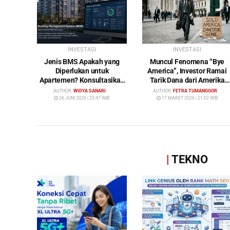
INVESTASI
INVESTASI
Jenis BMS Apakah yang
Muncul Fenomena “Bye
Diperlukan untuk
America”, Investor Ramai
Apartemen? Konsultasikan
Tarik Dana dari Amerika
Keperluan Anda Bersama
Serikat: Wall Street Mulai
AUTHOR:
WIDYA SANARI
AUTHOR:
FETRA TUMANGGOR
Bybamms!
Ditinggalkan
26 JUNI 2026 | 23:47 WIB
17 MARET 2026 | 21:02 WIB
|
TEKNO