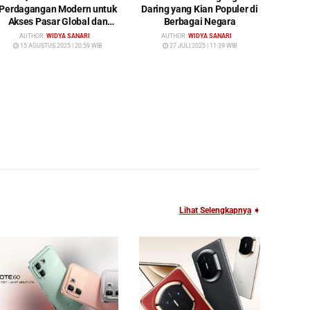
Perdagangan Modern untuk
Daring yang Kian Populer di
Akses Pasar Global dan
Berbagai Negara
Investasi Cerdas
AUTHOR:
WIDYA SANARI
AUTHOR:
WIDYA SANARI
15 AGUSTUS 2025 | 20:59 WIB
27 JULI 2025 | 11:39 WIB
Lihat Selengkapnya
➧