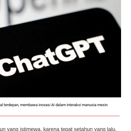
ual terdepan, membawa inovasi AI dalam interaksi manusia-mesin
hun yang istimewa, karena tepat setahun yang lalu,