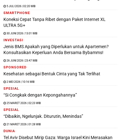
5 JULI 2026 | 02:20 WIB
SMARTPHONE
Koneksi Cepat Tanpa Ribet dengan Paket Internet XL
ULTRA 5G+
30 JUNI 2026 | 13:01 WIB
INVESTASI
Jenis BMS Apakah yang Diperlukan untuk Apartemen?
Konsultasikan Keperluan Anda Bersama Bybamms!
26 JUNI 2026 | 23:47 WIB
SPONSORED
Kesehatan sebagai Bentuk Cinta yang Tak Terlihat
2 MEI 2026 | 10:16 WIB
SPESIAL
“Si Congkak dengan Kepongahannya”
25 MARET 2026 | 02:23 WIB
SPESIAL
“Dibaikin, Ngelunjak. Diturutin, Menindas”
21 MARET 2026 | 01:28 WIB
DUNIA
Tel Aviv Disebut Mirip Gaza: Warga Israel Kini Merasakan