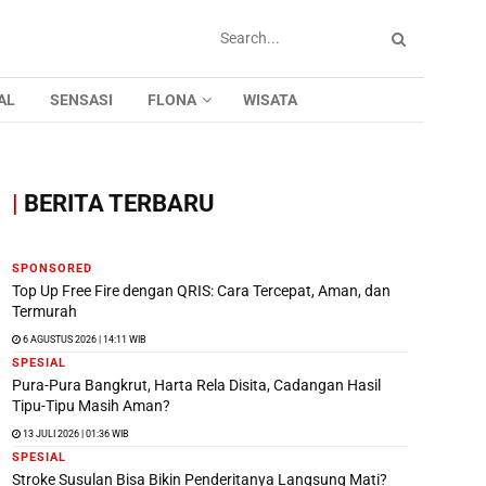
AL
SENSASI
FLONA
WISATA
|
BERITA TERBARU
SPONSORED
Top Up Free Fire dengan QRIS: Cara Tercepat, Aman, dan
Termurah
6 AGUSTUS 2026 | 14:11 WIB
SPESIAL
Pura-Pura Bangkrut, Harta Rela Disita, Cadangan Hasil
Tipu-Tipu Masih Aman?
13 JULI 2026 | 01:36 WIB
SPESIAL
Stroke Susulan Bisa Bikin Penderitanya Langsung Mati?