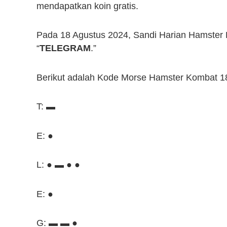
mendapatkan koin gratis.
Pada 18 Agustus 2024, Sandi Harian Hamster
“
TELEGRAM
.”
Berikut adalah Kode Morse Hamster Kombat 18
T: ▬
E: ●
L: ● ▬ ● ●
E: ●
G: ▬ ▬ ●