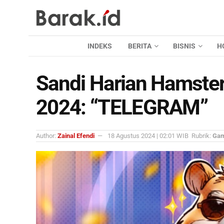
INDEKS
BERITA
BISNIS
H
Sandi Harian Hamste
2024: “TELEGRAM”
Author:
Zainal Efendi
18 Agustus 2024 | 02:01 WIB
Rubrik:
Ga