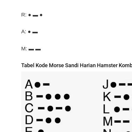
R: ● ▬ ●
A: ● ▬
M: ▬ ▬
Tabel Kode Morse
Sandi Harian Hamster Komb