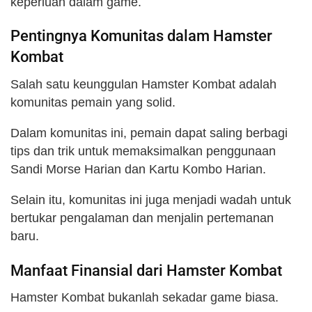
keperluan dalam game.
Pentingnya Komunitas dalam Hamster
Kombat
Salah satu keunggulan Hamster Kombat adalah
komunitas pemain yang solid.
Dalam komunitas ini, pemain dapat saling berbagi
tips dan trik untuk memaksimalkan penggunaan
Sandi Morse Harian dan Kartu Kombo Harian.
Selain itu, komunitas ini juga menjadi wadah untuk
bertukar pengalaman dan menjalin pertemanan
baru.
Manfaat Finansial dari Hamster Kombat
Hamster Kombat bukanlah sekadar game biasa.