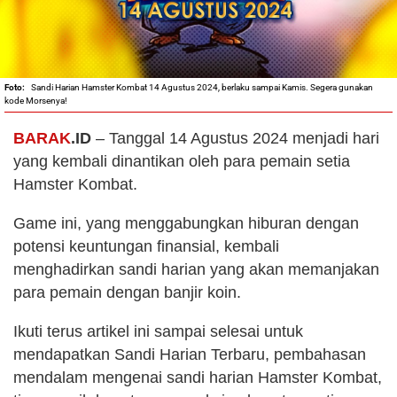
Sandi Harian Hamster Kombat 14 Agustus 2024, berlaku sampai Kamis. Segera gunakan
kode Morsenya!
BARAK
.ID
– Tanggal 14 Agustus 2024 menjadi hari
yang kembali dinantikan oleh para pemain setia
Hamster Kombat.
Game ini, yang menggabungkan hiburan dengan
potensi keuntungan finansial, kembali
menghadirkan sandi harian yang akan memanjakan
para pemain dengan banjir koin.
Ikuti terus artikel ini sampai selesai untuk
mendapatkan Sandi Harian Terbaru, pembahasan
mendalam mengenai sandi harian Hamster Kombat,