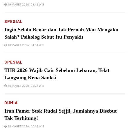
19 MARET 2026 | 03:42 WIB
SPESIAL
Ingin Selalu Benar dan Tak Pernah Mau Mengaku
Salah? Psikolog Sebut Itu Penyakit
18 MARET 2026 | 04:34 WIB
SPESIAL
THR 2026 Wajib Cair Sebelum Lebaran, Telat
Langsung Kena Sanksi
18 MARET 2026 | 03:24 WIB
DUNIA
Iran Pamer Stok Rudal Sejjil, Jumlahnya Disebut
Tak Terhitung!
18 MARET 2026 | 00:14 WIB