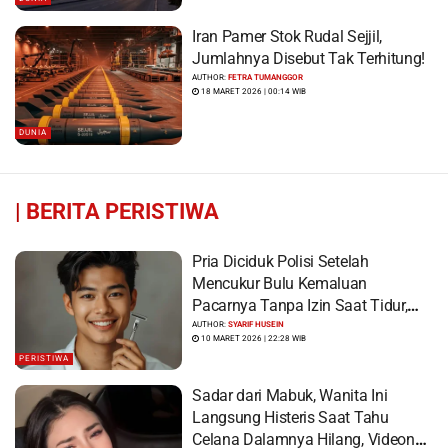
Iran Pamer Stok Rudal Sejjil,
Jumlahnya Disebut Tak Terhitung!
AUTHOR:
FETRA TUMANGGOR
18 MARET 2026 | 00:14 WIB
DUNIA
|
BERITA PERISTIWA
Pria Diciduk Polisi Setelah
Mencukur Bulu Kemaluan
Pacarnya Tanpa Izin Saat Tidur,
Korban Syok Saat Terbangun
AUTHOR:
SYARIF HUSEIN
10 MARET 2026 | 22:28 WIB
PERISTIWA
Sadar dari Mabuk, Wanita Ini
Langsung Histeris Saat Tahu
Celana Dalamnya Hilang, Videonya