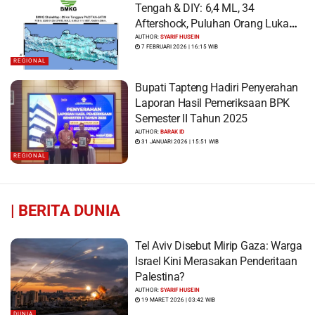
Tengah & DIY: 6,4 ML, 34
Aftershock, Puluhan Orang Luka
dan Ratusan Bangunan Rusak
AUTHOR:
SYARIF HUSEIN
7 FEBRUARI 2026 | 16:15 WIB
REGIONAL
Bupati Tapteng Hadiri Penyerahan
Laporan Hasil Pemeriksaan BPK
Semester II Tahun 2025
AUTHOR:
BARAK ID
31 JANUARI 2026 | 15:51 WIB
REGIONAL
|
BERITA DUNIA
Tel Aviv Disebut Mirip Gaza: Warga
Israel Kini Merasakan Penderitaan
Palestina?
AUTHOR:
SYARIF HUSEIN
19 MARET 2026 | 03:42 WIB
DUNIA