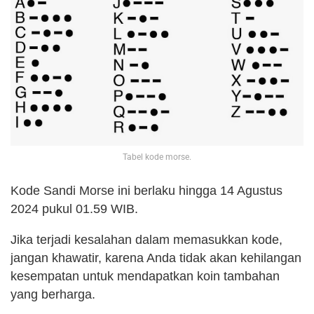
Tabel kode morse.
Kode Sandi Morse ini berlaku hingga 14 Agustus
2024 pukul 01.59 WIB.
Jika terjadi kesalahan dalam memasukkan kode,
jangan khawatir, karena Anda tidak akan kehilangan
kesempatan untuk mendapatkan koin tambahan
yang berharga.