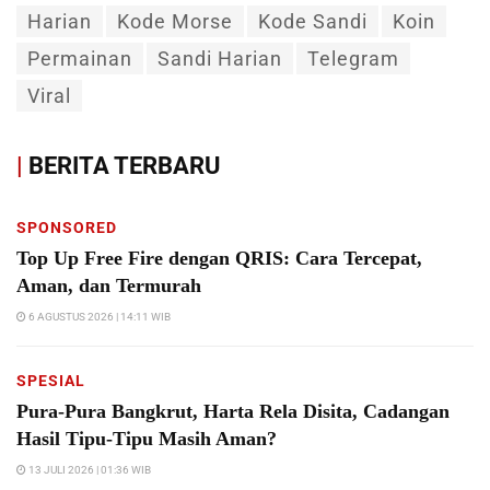
Harian
Kode Morse
Kode Sandi
Koin
Permainan
Sandi Harian
Telegram
Viral
|
BERITA TERBARU
SPONSORED
Top Up Free Fire dengan QRIS: Cara Tercepat,
Aman, dan Termurah
6 AGUSTUS 2026 | 14:11 WIB
SPESIAL
Pura-Pura Bangkrut, Harta Rela Disita, Cadangan
Hasil Tipu-Tipu Masih Aman?
13 JULI 2026 | 01:36 WIB