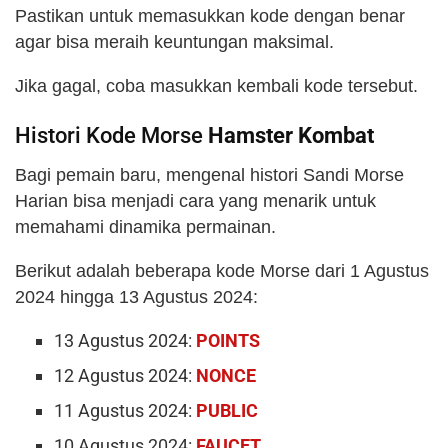
Pastikan untuk memasukkan kode dengan benar
agar bisa meraih keuntungan maksimal.
Jika gagal, coba masukkan kembali kode tersebut.
Histori Kode Morse
Hamster Kombat
Bagi pemain baru, mengenal histori Sandi Morse
Harian bisa menjadi cara yang menarik untuk
memahami dinamika permainan.
Berikut adalah beberapa kode Morse dari 1 Agustus
2024 hingga 13 Agustus 2024:
13 Agustus 2024:
POINTS
12 Agustus 2024:
NONCE
11 Agustus 2024:
PUBLIC
10 Agustus 2024:
FAUCET