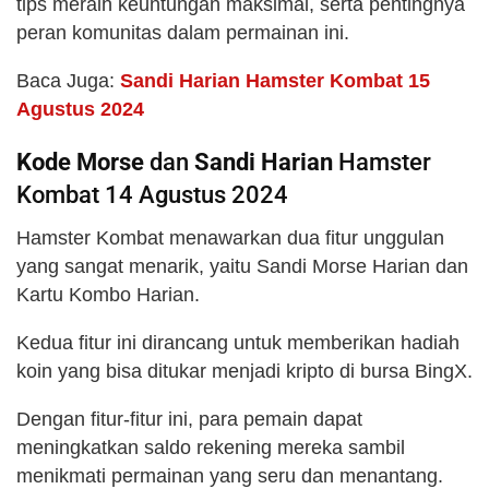
tips meraih keuntungan maksimal, serta pentingnya
peran komunitas dalam permainan ini.
Baca Juga:
Sandi Harian Hamster Kombat 15
Agustus 2024
Kode Morse
dan
Sandi Harian
Hamster
Kombat 14 Agustus 2024
Hamster Kombat menawarkan dua fitur unggulan
yang sangat menarik, yaitu Sandi Morse Harian dan
Kartu Kombo Harian.
Kedua fitur ini dirancang untuk memberikan hadiah
koin yang bisa ditukar menjadi kripto di bursa BingX.
Dengan fitur-fitur ini, para pemain dapat
meningkatkan saldo rekening mereka sambil
menikmati permainan yang seru dan menantang.