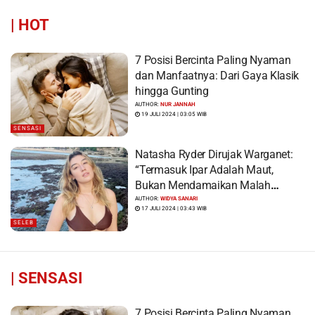
|
HOT
7 Posisi Bercinta Paling Nyaman
dan Manfaatnya: Dari Gaya Klasik
hingga Gunting
AUTHOR:
NUR JANNAH
19 JULI 2024 | 03:05 WIB
SENSASI
Natasha Ryder Dirujak Warganet:
“Termasuk Ipar Adalah Maut,
Bukan Mendamaikan Malah
Menyiram Bensin”
AUTHOR:
WIDYA SANARI
17 JULI 2024 | 03:43 WIB
SELEB
|
SENSASI
7 Posisi Bercinta Paling Nyaman