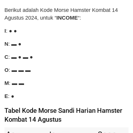
Berikut adalah Kode Morse Hamster Kombat 14
Agustus 2024, untuk “
INCOME
“:
I
: ● ●
N
: ▬ ●
C
: ▬ ● ▬ ●
O
: ▬ ▬ ▬
M
: ▬ ▬
E
: ●
Tabel Kode Morse
Sandi Harian Hamster
Kombat 14 Agustus