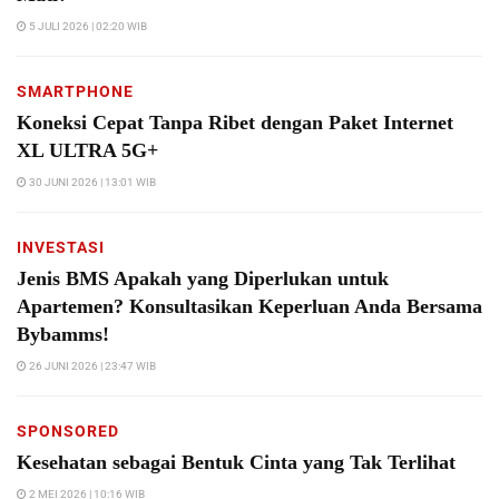
5 JULI 2026 | 02:20 WIB
SMARTPHONE
Koneksi Cepat Tanpa Ribet dengan Paket Internet
XL ULTRA 5G+
30 JUNI 2026 | 13:01 WIB
INVESTASI
Jenis BMS Apakah yang Diperlukan untuk
Apartemen? Konsultasikan Keperluan Anda Bersama
Bybamms!
26 JUNI 2026 | 23:47 WIB
SPONSORED
Kesehatan sebagai Bentuk Cinta yang Tak Terlihat
2 MEI 2026 | 10:16 WIB