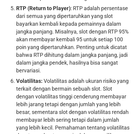
RTP (Return to Player)
: RTP adalah persentase
dari semua yang dipertaruhkan yang slot
bayarkan kembali kepada pemainnya dalam
jangka panjang. Misalnya, slot dengan RTP 95%
akan membayar kembali 95 untuk setiap 100
poin yang dipertaruhkan. Penting untuk dicatat
bahwa RTP dihitung dalam jangka panjang, jadi
dalam jangka pendek, hasilnya bisa sangat
bervariasi.
Volatilitas:
Volatilitas adalah ukuran risiko yang
terkait dengan bermain sebuah slot. Slot
dengan volatilitas tinggi cenderung membayar
lebih jarang tetapi dengan jumlah yang lebih
besar, sementara slot dengan volatilitas rendah
membayar lebih sering tetapi dalam jumlah
yang lebih kecil. Pemahaman tentang volatilitas