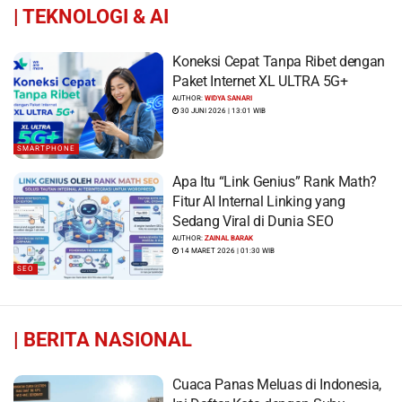
|
TEKNOLOGI & AI
Koneksi Cepat Tanpa Ribet dengan
Paket Internet XL ULTRA 5G+
AUTHOR:
WIDYA SANARI
30 JUNI 2026 | 13:01 WIB
SMARTPHONE
Apa Itu “Link Genius” Rank Math?
Fitur AI Internal Linking yang
Sedang Viral di Dunia SEO
AUTHOR:
ZAINAL BARAK
14 MARET 2026 | 01:30 WIB
SEO
|
BERITA NASIONAL
Cuaca Panas Meluas di Indonesia,