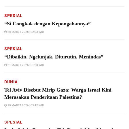
SPESIAL
“Si Congkak dengan Kepongahannya”
25 MARET 2026 | 02:23 WIB
SPESIAL
“Dibaikin, Ngelunjak. Diturutin, Menindas”
21 MARET 2026 | 01:28 WIB
DUNIA
Tel Aviv Disebut Mirip Gaza: Warga Israel Kini
Merasakan Penderitaan Palestina?
19 MARET 2026 | 03:42 WIB
SPESIAL