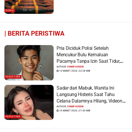
DUNIA
|
BERITA PERISTIWA
Pria Diciduk Polisi Setelah
Mencukur Bulu Kemaluan
Pacarnya Tanpa Izin Saat Tidur,
Korban Syok Saat Terbangun
AUTHOR:
SYARIF HUSEIN
10 MARET 2026 | 22:28 WIB
PERISTIWA
Sadar dari Mabuk, Wanita Ini
Langsung Histeris Saat Tahu
Celana Dalamnya Hilang, Videonya
Viral
AUTHOR:
SYARIF HUSEIN
10 MARET 2026 | 21:50 WIB
PERISTIWA