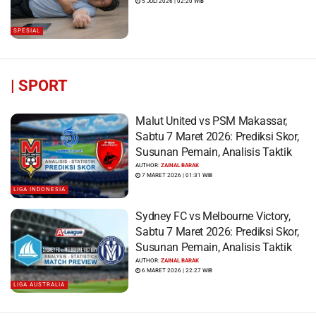
5 JULI 2026 | 02:20 WIB
SPESIAL
|
SPORT
Malut United vs PSM Makassar,
Sabtu 7 Maret 2026: Prediksi Skor,
Susunan Pemain, Analisis Taktik
AUTHOR:
ZAINAL BARAK
7 MARET 2026 | 01:31 WIB
LIGA INDONESIA
Sydney FC vs Melbourne Victory,
Sabtu 7 Maret 2026: Prediksi Skor,
Susunan Pemain, Analisis Taktik
AUTHOR:
ZAINAL BARAK
6 MARET 2026 | 22:27 WIB
LIGA AUSTRALIA