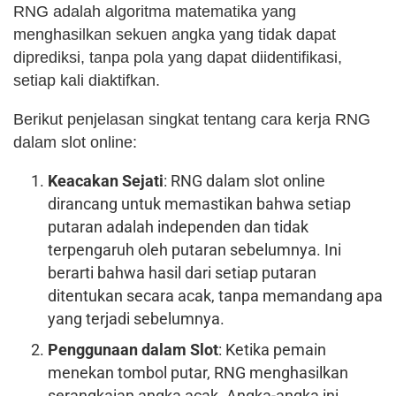
RNG adalah algoritma matematika yang
menghasilkan sekuen angka yang tidak dapat
diprediksi, tanpa pola yang dapat diidentifikasi,
setiap kali diaktifkan.
Berikut penjelasan singkat tentang cara kerja RNG
dalam slot online:
Keacakan Sejati
: RNG dalam slot online
dirancang untuk memastikan bahwa setiap
putaran adalah independen dan tidak
terpengaruh oleh putaran sebelumnya. Ini
berarti bahwa hasil dari setiap putaran
ditentukan secara acak, tanpa memandang apa
yang terjadi sebelumnya.
Penggunaan dalam Slot
: Ketika pemain
menekan tombol putar, RNG menghasilkan
serangkaian angka acak. Angka-angka ini