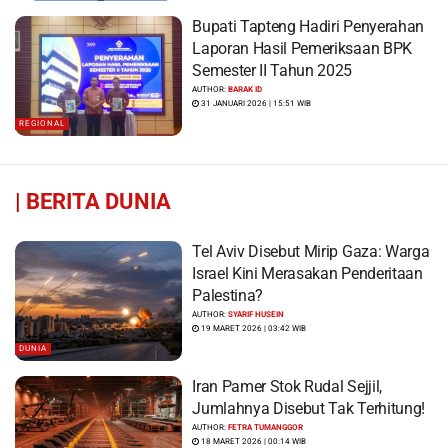
Bupati Tapteng Hadiri Penyerahan
Laporan Hasil Pemeriksaan BPK
Semester II Tahun 2025
AUTHOR:
BARAK ID
31 JANUARI 2026 | 15:51 WIB
REGIONAL
|
BERITA DUNIA
Tel Aviv Disebut Mirip Gaza: Warga
Israel Kini Merasakan Penderitaan
Palestina?
AUTHOR:
SYARIF HUSEIN
19 MARET 2026 | 03:42 WIB
DUNIA
Iran Pamer Stok Rudal Sejjil,
Jumlahnya Disebut Tak Terhitung!
AUTHOR:
FETRA TUMANGGOR
18 MARET 2026 | 00:14 WIB