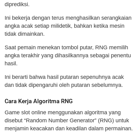
diprediksi.
Ini bekerja dengan terus menghasilkan serangkaian
angka acak setiap milidetik, bahkan ketika mesin
tidak dimainkan.
Saat pemain menekan tombol putar, RNG memilih
angka terakhir yang dihasilkannya sebagai penentu
hasil.
Ini berarti bahwa hasil putaran sepenuhnya acak
dan tidak dipengaruhi oleh putaran sebelumnya.
Cara Kerja Algoritma RNG
Game slot online menggunakan algoritma yang
disebut “Random Number Generator” (RNG) untuk
menjamin keacakan dan keadilan dalam permainan.