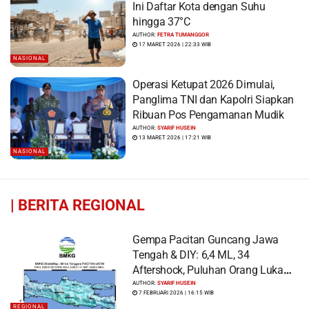
Ini Daftar Kota dengan Suhu
hingga 37°C
AUTHOR:
FETRA TUMANGGOR
17 MARET 2026 | 22:33 WIB
NASIONAL
Operasi Ketupat 2026 Dimulai,
Panglima TNI dan Kapolri Siapkan
Ribuan Pos Pengamanan Mudik
AUTHOR:
SYARIF HUSEIN
13 MARET 2026 | 17:21 WIB
NASIONAL
|
BERITA REGIONAL
Gempa Pacitan Guncang Jawa
Tengah & DIY: 6,4 ML, 34
Aftershock, Puluhan Orang Luka
dan Ratusan Bangunan Rusak
AUTHOR:
SYARIF HUSEIN
7 FEBRUARI 2026 | 16:15 WIB
REGIONAL