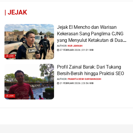
|
JEJAK
Jejak El Mencho dan Warisan
Kekerasan Sang Panglima CJNG
yang Menyulut Ketakutan di Dua
Benua
AUTHOR:
NUR JANNAH
27 FEBRUARI 2026 | 01:01 WIB
JEJAK
Profil Zainal Barak: Dari Tukang
Bersih-Bersih hingga Praktisi SEO
AUTHOR:
PRAMITA DEWI SURYANINGSIH
21 FEBRUARI 2026 | 23:56 WIB
JEJAK