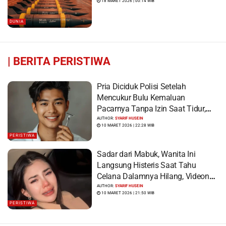
18 MARET 2026 | 00:14 WIB
DUNIA
|
BERITA PERISTIWA
Pria Diciduk Polisi Setelah
Mencukur Bulu Kemaluan
Pacarnya Tanpa Izin Saat Tidur,
Korban Syok Saat Terbangun
AUTHOR:
SYARIF HUSEIN
10 MARET 2026 | 22:28 WIB
PERISTIWA
Sadar dari Mabuk, Wanita Ini
Langsung Histeris Saat Tahu
Celana Dalamnya Hilang, Videonya
Viral
AUTHOR:
SYARIF HUSEIN
10 MARET 2026 | 21:50 WIB
PERISTIWA