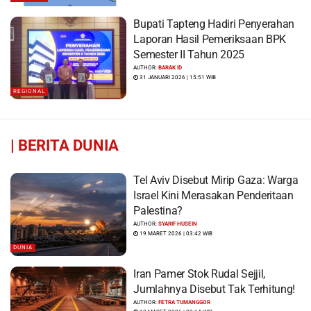
Bupati Tapteng Hadiri Penyerahan
Laporan Hasil Pemeriksaan BPK
Semester II Tahun 2025
AUTHOR:
BARAK ID
31 JANUARI 2026 | 15:51 WIB
REGIONAL
|
BERITA DUNIA
Tel Aviv Disebut Mirip Gaza: Warga
Israel Kini Merasakan Penderitaan
Palestina?
AUTHOR:
SYARIF HUSEIN
19 MARET 2026 | 03:42 WIB
DUNIA
Iran Pamer Stok Rudal Sejjil,
Jumlahnya Disebut Tak Terhitung!
AUTHOR:
FETRA TUMANGGOR