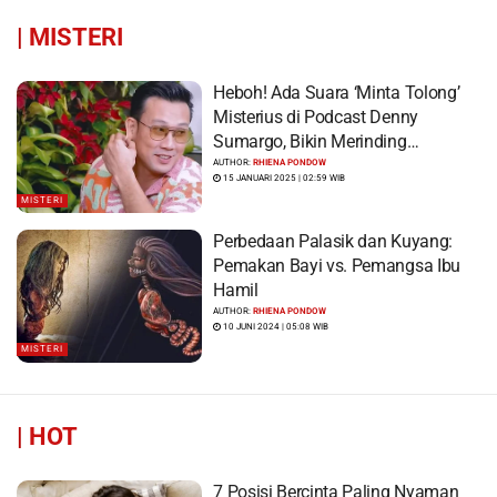
|
MISTERI
Heboh! Ada Suara ‘Minta Tolong’
Misterius di Podcast Denny
Sumargo, Bikin Merinding…
AUTHOR:
RHIENA PONDOW
15 JANUARI 2025 | 02:59 WIB
MISTERI
Perbedaan Palasik dan Kuyang:
Pemakan Bayi vs. Pemangsa Ibu
Hamil
AUTHOR:
RHIENA PONDOW
10 JUNI 2024 | 05:08 WIB
MISTERI
|
HOT
7 Posisi Bercinta Paling Nyaman