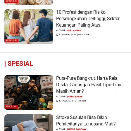
SENSASI
10 Profesi dengan Risiko
Perselingkuhan Tertinggi, Sektor
Keuangan Paling Atas
AUTHOR:
NUR JANNAH
7 JANUARI 2024 | 03:43 WIB
SENSASI
|
SPESIAL
Pura-Pura Bangkrut, Harta Rela
Disita, Cadangan Hasil Tipu-Tipu
Masih Aman?
AUTHOR:
ZAINAL BARAK
13 JULI 2026 | 01:36 WIB
SPESIAL
Stroke Susulan Bisa Bikin
Penderitanya Langsung Mati?
AUTHOR:
RHIENA PONDOW