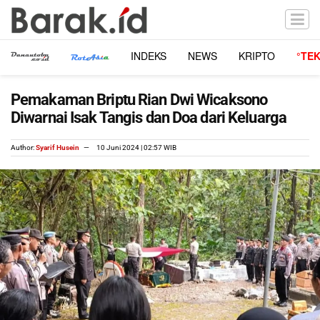
INDEKS
NEWS
KRIPTO
°TE
Pemakaman Briptu Rian Dwi Wicaksono
Diwarnai Isak Tangis dan Doa dari Keluarga
Author:
Syarif Husein
10 Juni 2024 | 02:57 WIB