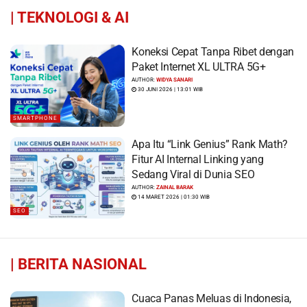
|
TEKNOLOGI & AI
Koneksi Cepat Tanpa Ribet dengan
Paket Internet XL ULTRA 5G+
AUTHOR:
WIDYA SANARI
30 JUNI 2026 | 13:01 WIB
SMARTPHONE
Apa Itu “Link Genius” Rank Math?
Fitur AI Internal Linking yang
Sedang Viral di Dunia SEO
AUTHOR:
ZAINAL BARAK
14 MARET 2026 | 01:30 WIB
SEO
|
BERITA NASIONAL
Cuaca Panas Meluas di Indonesia,