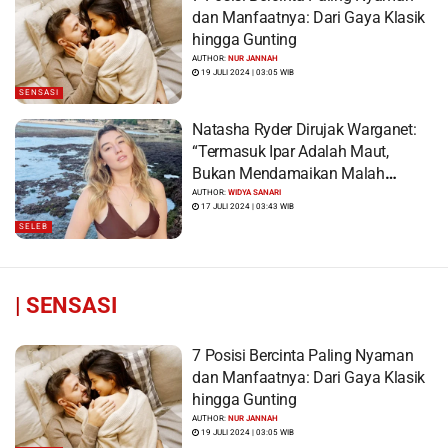
dan Manfaatnya: Dari Gaya Klasik
hingga Gunting
AUTHOR:
NUR JANNAH
19 JULI 2024 | 03:05 WIB
SENSASI
Natasha Ryder Dirujak Warganet:
“Termasuk Ipar Adalah Maut,
Bukan Mendamaikan Malah
Menyiram Bensin”
AUTHOR:
WIDYA SANARI
17 JULI 2024 | 03:43 WIB
SELEB
|
SENSASI
7 Posisi Bercinta Paling Nyaman
dan Manfaatnya: Dari Gaya Klasik
hingga Gunting
AUTHOR:
NUR JANNAH
19 JULI 2024 | 03:05 WIB