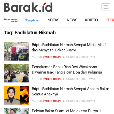
INDEKS
NEWS
KRIPTO
°TE
Tag:
Fadhilatun Nikmah
Briptu Fadhilatun Nikmah Sempat Minta Maaf
dan Menyesal Bakar Suami
AUTHOR:
SYARIF HUSEIN
10 JUNI 2024 | 03:11 WIB
Pemakaman Briptu Rian Dwi Wicaksono
Diwarnai Isak Tangis dan Doa dari Keluarga
AUTHOR:
SYARIF HUSEIN
10 JUNI 2024 | 02:57 WIB
Briptu Fadhilatun Nikmah Sempat Ancam Bakar
Semua Anaknya
AUTHOR:
SYARIF HUSEIN
10 JUNI 2024 | 02:40 WIB
Polwan Bakar Suami di Mojokerto Punya 1