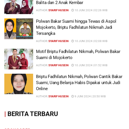
Balita dan 2 Anak Kembar
AUTHOR:
SYARIF HUSEIN
10 JUNI 2024 | 02:26 WIB
Polwan Bakar Suami hingga Tewas di Aspol
Mojokerto, Briptu Fadhilatun Nikmah Jadi
Tersangka
AUTHOR:
SYARIF HUSEIN
10 JUNI 2024 | 02:08 WIB
Motif Briptu Fadhilatun Nikmah, Polwan Bakar
Suami di Mojokerto
AUTHOR:
SYARIF HUSEIN
10 JUNI 2024 | 01:52 WIB
Briptu Fadhilatun Nikmah, Polwan Cantik Bakar
Suami, Uang Belanja Habis Dipakai untuk Judi
Online
AUTHOR:
SYARIF HUSEIN
9 JUNI 2024 | 20:50 WIB
|
BERITA TERBARU