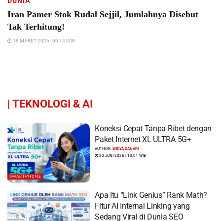
DUNIA
Iran Pamer Stok Rudal Sejjil, Jumlahnya Disebut
Tak Terhitung!
18 MARET 2026 | 00:14 WIB
|
TEKNOLOGI & AI
Koneksi Cepat Tanpa Ribet dengan
Paket Internet XL ULTRA 5G+
AUTHOR:
WIDYA SANARI
30 JUNI 2026 | 13:01 WIB
SMARTPHONE
Apa Itu “Link Genius” Rank Math?
Fitur AI Internal Linking yang
Sedang Viral di Dunia SEO