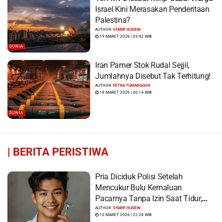
Israel Kini Merasakan Penderitaan
Palestina?
AUTHOR:
SYARIF HUSEIN
19 MARET 2026 | 03:42 WIB
DUNIA
Iran Pamer Stok Rudal Sejjil,
Jumlahnya Disebut Tak Terhitung!
AUTHOR:
FETRA TUMANGGOR
18 MARET 2026 | 00:14 WIB
DUNIA
|
BERITA PERISTIWA
Pria Diciduk Polisi Setelah
Mencukur Bulu Kemaluan
Pacarnya Tanpa Izin Saat Tidur,
Korban Syok Saat Terbangun
AUTHOR:
SYARIF HUSEIN
10 MARET 2026 | 22:28 WIB