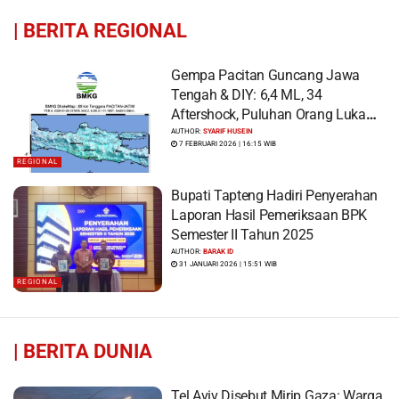
|
BERITA REGIONAL
Gempa Pacitan Guncang Jawa
Tengah & DIY: 6,4 ML, 34
Aftershock, Puluhan Orang Luka
dan Ratusan Bangunan Rusak
AUTHOR:
SYARIF HUSEIN
7 FEBRUARI 2026 | 16:15 WIB
REGIONAL
Bupati Tapteng Hadiri Penyerahan
Laporan Hasil Pemeriksaan BPK
Semester II Tahun 2025
AUTHOR:
BARAK ID
31 JANUARI 2026 | 15:51 WIB
REGIONAL
|
BERITA DUNIA
Tel Aviv Disebut Mirip Gaza: Warga