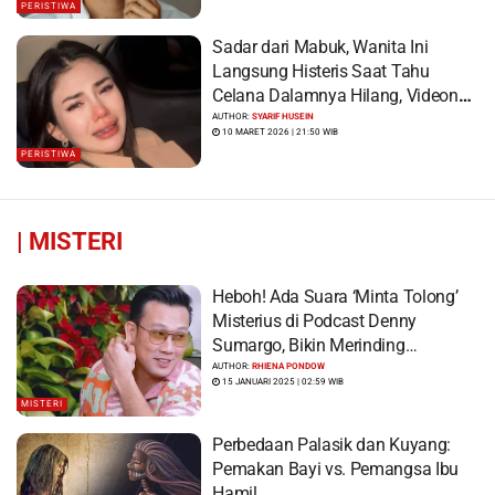
PERISTIWA
Sadar dari Mabuk, Wanita Ini
Langsung Histeris Saat Tahu
Celana Dalamnya Hilang, Videonya
Viral
AUTHOR:
SYARIF HUSEIN
10 MARET 2026 | 21:50 WIB
PERISTIWA
|
MISTERI
Heboh! Ada Suara ‘Minta Tolong’
Misterius di Podcast Denny
Sumargo, Bikin Merinding…
AUTHOR:
RHIENA PONDOW
15 JANUARI 2025 | 02:59 WIB
MISTERI
Perbedaan Palasik dan Kuyang:
Pemakan Bayi vs. Pemangsa Ibu
Hamil