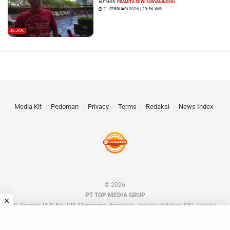
AUTHOR:
PRAMITA DEWI SURYANINGSIH
21 FEBRUARI 2026 | 23:56 WIB
JEJAK
Media Kit
Pedoman
Privacy
Terms
Redaksi
News Index
© 2026
PT TOP MEDIA GRUP
Jl. Bangka IX D No. VIII, Mampang Prapatan, Jakarta Selatan, DKI Jakarta.
📧 barakdotid[at]gmail.com