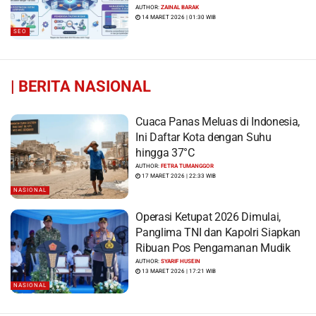
AUTHOR:
ZAINAL BARAK
14 MARET 2026 | 01:30 WIB
SEO
|
BERITA NASIONAL
Cuaca Panas Meluas di Indonesia,
Ini Daftar Kota dengan Suhu
hingga 37°C
AUTHOR:
FETRA TUMANGGOR
17 MARET 2026 | 22:33 WIB
NASIONAL
Operasi Ketupat 2026 Dimulai,
Panglima TNI dan Kapolri Siapkan
Ribuan Pos Pengamanan Mudik
AUTHOR:
SYARIF HUSEIN
13 MARET 2026 | 17:21 WIB
NASIONAL