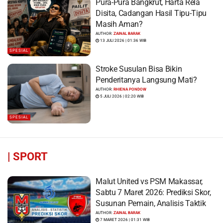
Pura-Pura Bangkrut, Harta Rela
Disita, Cadangan Hasil Tipu-Tipu
Masih Aman?
AUTHOR:
ZAINAL BARAK
13 JULI 2026 | 01:36 WIB
SPESIAL
Stroke Susulan Bisa Bikin
Penderitanya Langsung Mati?
AUTHOR:
RHIENA PONDOW
5 JULI 2026 | 02:20 WIB
SPESIAL
|
SPORT
Malut United vs PSM Makassar,
Sabtu 7 Maret 2026: Prediksi Skor,
Susunan Pemain, Analisis Taktik
AUTHOR:
ZAINAL BARAK
7 MARET 2026 | 01:31 WIB