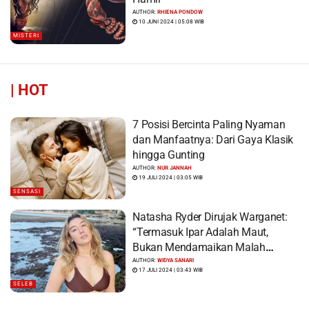
AUTHOR:
RHIENA PONDOW
10 JUNI 2024 | 05:08 WIB
MISTERI
|
HOT
7 Posisi Bercinta Paling Nyaman
dan Manfaatnya: Dari Gaya Klasik
hingga Gunting
AUTHOR:
NUR JANNAH
19 JULI 2024 | 03:05 WIB
SENSASI
Natasha Ryder Dirujak Warganet:
“Termasuk Ipar Adalah Maut,
Bukan Mendamaikan Malah
Menyiram Bensin”
AUTHOR:
WIDYA SANARI
17 JULI 2024 | 03:43 WIB
SELEB