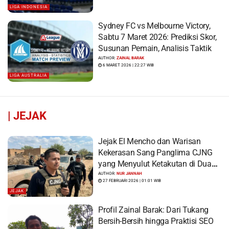
LIGA INDONESIA
Sydney FC vs Melbourne Victory,
Sabtu 7 Maret 2026: Prediksi Skor,
Susunan Pemain, Analisis Taktik
AUTHOR:
ZAINAL BARAK
6 MARET 2026 | 22:27 WIB
LIGA AUSTRALIA
|
JEJAK
Jejak El Mencho dan Warisan
Kekerasan Sang Panglima CJNG
yang Menyulut Ketakutan di Dua
Benua
AUTHOR:
NUR JANNAH
27 FEBRUARI 2026 | 01:01 WIB
JEJAK
Profil Zainal Barak: Dari Tukang
Bersih-Bersih hingga Praktisi SEO