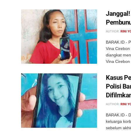
Janggal!
Pembunuh
AUTHOR:
RINI Y
BARAK.ID - P
Vina Cirebon 
diangkat men
Vina Cirebon .
Kasus Pe
Polisi B
Difilmka
AUTHOR:
RINI Y
BARAK.ID - D
keluarga ko
sebelum akhir