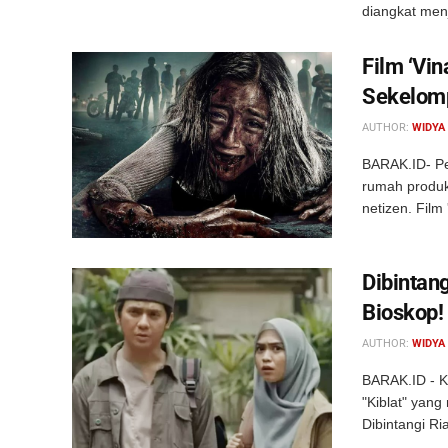
diangkat menj
Film ‘Vin
Sekelom
AUTHOR:
WIDYA
BARAK.ID- Pel
rumah produk
netizen. Film
Dibintang
Bioskop!
AUTHOR:
WIDYA
BARAK.ID - K
"Kiblat" yang
Dibintangi Ria