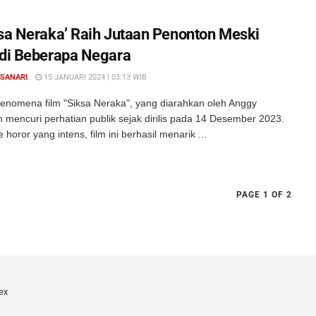
ksa Neraka’ Raih Jutaan Penonton Meski
 di Beberapa Negara
 SANARI
15 JANUARI 2024 | 03:13 WIB
enomena film "Siksa Neraka", yang diarahkan oleh Anggy
 mencuri perhatian publik sejak dirilis pada 14 Desember 2023.
horor yang intens, film ini berhasil menarik ...
PAGE 1 OF 2
ex