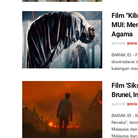
Film “Ki
MUI: Me
Agama
AUTHOR:
WIDYA
BARAK.ID - Fi
disutradarai 
kalangan masy
Film ‘Si
Brunei, 
AUTHOR:
WIDYA
BARAK.ID - Ko
Neraka", ter
Malaysia dan 
Malaysia dan 