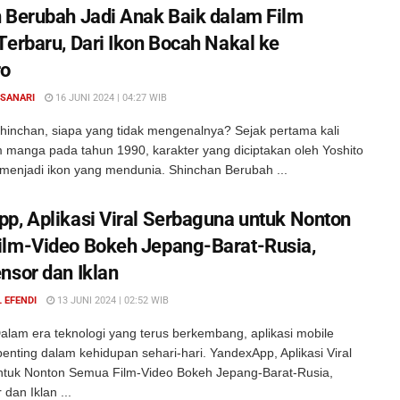
 Berubah Jadi Anak Baik dalam Film
Terbaru, Dari Ikon Bocah Nakal ke
ro
 SANARI
16 JUNI 2024 | 04:27 WIB
hinchan, siapa yang tidak mengenalnya? Sejak pertama kali
 manga pada tahun 1990, karakter yang diciptakan oleh Yoshito
h menjadi ikon yang mendunia. Shinchan Berubah ...
p, Aplikasi Viral Serbaguna untuk Nonton
lm-Video Bokeh Jepang-Barat-Rusia,
nsor dan Iklan
 EFENDI
13 JUNI 2024 | 02:52 WIB
alam era teknologi yang terus berkembang, aplikasi mobile
penting dalam kehidupan sehari-hari. YandexApp, Aplikasi Viral
tuk Nonton Semua Film-Video Bokeh Jepang-Barat-Rusia,
dan Iklan ...