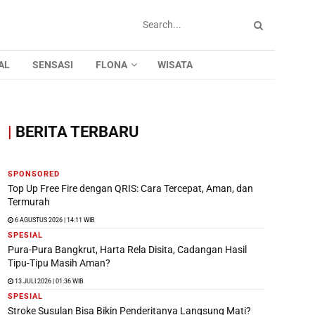
AL
SENSASI
FLONA
WISATA
|
BERITA TERBARU
SPONSORED
Top Up Free Fire dengan QRIS: Cara Tercepat, Aman, dan
Termurah
6 AGUSTUS 2026 | 14:11 WIB
SPESIAL
Pura-Pura Bangkrut, Harta Rela Disita, Cadangan Hasil
Tipu-Tipu Masih Aman?
13 JULI 2026 | 01:36 WIB
SPESIAL
Stroke Susulan Bisa Bikin Penderitanya Langsung Mati?