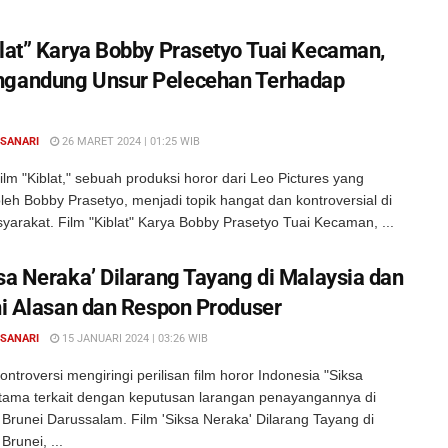
blat” Karya Bobby Prasetyo Tuai Kecaman,
ngandung Unsur Pelecehan Terhadap
 SANARI
26 MARET 2024 | 01:25 WIB
lm "Kiblat," sebuah produksi horor dari Leo Pictures yang
oleh Bobby Prasetyo, menjadi topik hangat dan kontroversial di
arakat. Film "Kiblat" Karya Bobby Prasetyo Tuai Kecaman, ...
ksa Neraka’ Dilarang Tayang di Malaysia dan
Ini Alasan dan Respon Produser
 SANARI
15 JANUARI 2024 | 03:26 WIB
ntroversi mengiringi perilisan film horor Indonesia "Siksa
utama terkait dengan keputusan larangan penayangannya di
Brunei Darussalam. Film 'Siksa Neraka' Dilarang Tayang di
Brunei, ...