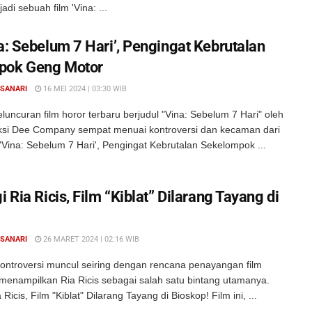
adi sebuah film 'Vina: ...
a: Sebelum 7 Hari’, Pengingat Kebrutalan
pok Geng Motor
 SANARI
16 MEI 2024 | 03:30 WIB
uncuran film horor terbaru berjudul "Vina: Sebelum 7 Hari" oleh
si Dee Company sempat menuai kontroversi dan kecaman dari
 'Vina: Sebelum 7 Hari', Pengingat Kebrutalan Sekelompok ...
i Ria Ricis, Film “Kiblat” Dilarang Tayang di
 SANARI
26 MARET 2024 | 02:16 WIB
ontroversi muncul seiring dengan rencana penayangan film
 menampilkan Ria Ricis sebagai salah satu bintang utamanya.
 Ricis, Film "Kiblat" Dilarang Tayang di Bioskop! Film ini, ...