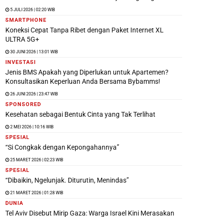
5 JULI 2026 | 02:20 WIB
SMARTPHONE
Koneksi Cepat Tanpa Ribet dengan Paket Internet XL
ULTRA 5G+
30 JUNI 2026 | 13:01 WIB
INVESTASI
Jenis BMS Apakah yang Diperlukan untuk Apartemen?
Konsultasikan Keperluan Anda Bersama Bybamms!
26 JUNI 2026 | 23:47 WIB
SPONSORED
Kesehatan sebagai Bentuk Cinta yang Tak Terlihat
2 MEI 2026 | 10:16 WIB
SPESIAL
“Si Congkak dengan Kepongahannya”
25 MARET 2026 | 02:23 WIB
SPESIAL
“Dibaikin, Ngelunjak. Diturutin, Menindas”
21 MARET 2026 | 01:28 WIB
DUNIA
Tel Aviv Disebut Mirip Gaza: Warga Israel Kini Merasakan