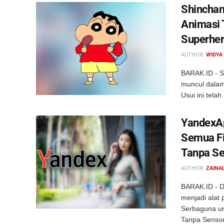
Shinchan
Animasi 
Superhe
AUTHOR:
WIDYA
BARAK.ID - S
muncul dalam
Usui ini tela
YandexAp
Semua Fi
Tanpa Se
AUTHOR:
ZAINAL
BARAK.ID - D
menjadi alat 
Serbaguna un
Tanpa Sensor 