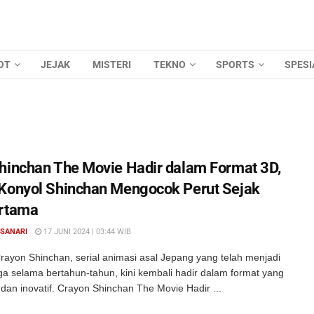
OT
JEJAK
MISTERI
TEKNO
SPORTS
SPESI
hinchan The Movie Hadir dalam Format 3D,
Konyol Shinchan Mengocok Perut Sejak
ertama
 SANARI
17 JUNI 2024 | 03:44 WIB
rayon Shinchan, serial animasi asal Jepang yang telah menjadi
rga selama bertahun-tahun, kini kembali hadir dalam format yang
dan inovatif. Crayon Shinchan The Movie Hadir ...