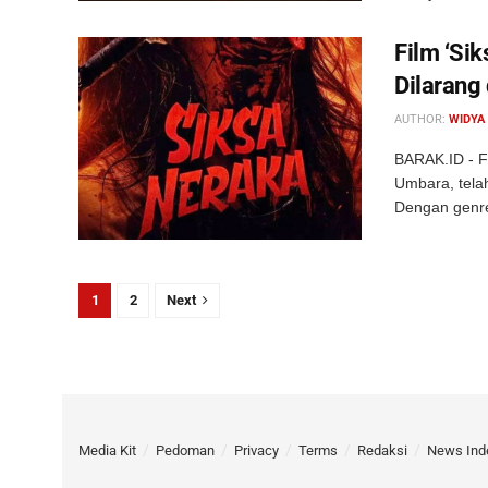
Film ‘Si
Dilarang
AUTHOR:
WIDYA
BARAK.ID - F
Umbara, telah
Dengan genre 
1
2
Next
Media Kit
Pedoman
Privacy
Terms
Redaksi
News Ind