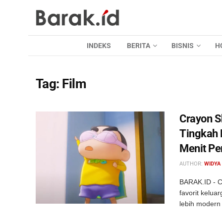
INDEKS
BERITA
BISNIS
H
Tag:
Film
Crayon S
Tingkah 
Menit P
AUTHOR:
WIDYA
BARAK.ID - C
favorit kelua
lebih modern 