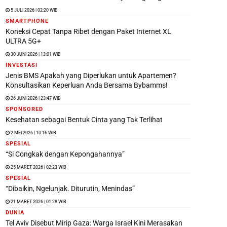
5 JULI 2026 | 02:20 WIB
SMARTPHONE
Koneksi Cepat Tanpa Ribet dengan Paket Internet XL
ULTRA 5G+
30 JUNI 2026 | 13:01 WIB
INVESTASI
Jenis BMS Apakah yang Diperlukan untuk Apartemen?
Konsultasikan Keperluan Anda Bersama Bybamms!
26 JUNI 2026 | 23:47 WIB
SPONSORED
Kesehatan sebagai Bentuk Cinta yang Tak Terlihat
2 MEI 2026 | 10:16 WIB
SPESIAL
“Si Congkak dengan Kepongahannya”
25 MARET 2026 | 02:23 WIB
SPESIAL
“Dibaikin, Ngelunjak. Diturutin, Menindas”
21 MARET 2026 | 01:28 WIB
DUNIA
Tel Aviv Disebut Mirip Gaza: Warga Israel Kini Merasakan