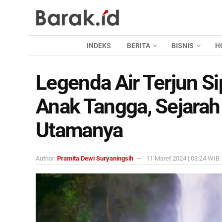
INDEKS
BERITA
BISNIS
H
Legenda Air Terjun S
Anak Tangga, Sejarah
Utamanya
Author:
Pramita Dewi Suryaningsih
11 Maret 2024 | 03:24 WIB