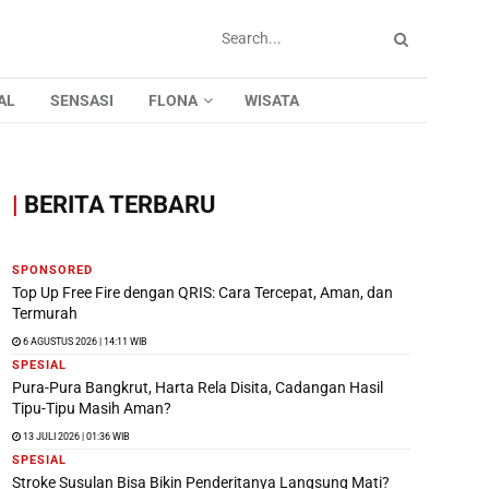
AL
SENSASI
FLONA
WISATA
|
BERITA TERBARU
SPONSORED
Top Up Free Fire dengan QRIS: Cara Tercepat, Aman, dan
Termurah
6 AGUSTUS 2026 | 14:11 WIB
SPESIAL
Pura-Pura Bangkrut, Harta Rela Disita, Cadangan Hasil
Tipu-Tipu Masih Aman?
13 JULI 2026 | 01:36 WIB
SPESIAL
Stroke Susulan Bisa Bikin Penderitanya Langsung Mati?