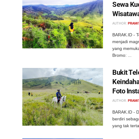
Sewa Kud
Wisataw
AUTHOR:
PRAMI
BARAK.ID - T
menjadi magn
yang memukau
Bromo: ...
Bukit Te
Keindaha
Foto Ins
AUTHOR:
PRAMI
BARAK.ID - D
berdiri seba
yang tak tert