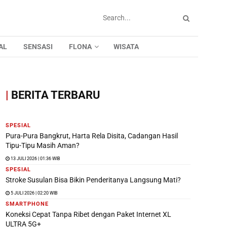
AL
SENSASI
FLONA
WISATA
|
BERITA TERBARU
SPESIAL
Pura-Pura Bangkrut, Harta Rela Disita, Cadangan Hasil
Tipu-Tipu Masih Aman?
13 JULI 2026 | 01:36 WIB
SPESIAL
Stroke Susulan Bisa Bikin Penderitanya Langsung Mati?
5 JULI 2026 | 02:20 WIB
SMARTPHONE
Koneksi Cepat Tanpa Ribet dengan Paket Internet XL
ULTRA 5G+