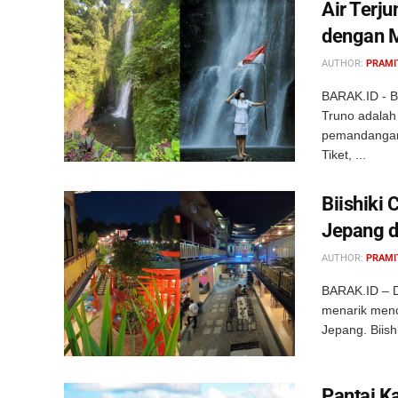
Air Terj
dengan M
AUTHOR:
PRAMI
BARAK.ID - B
Truno adalah
pemandangan 
Tiket, ...
Biishiki 
Jepang d
AUTHOR:
PRAMI
BARAK.ID – Di
menarik menc
Jepang. Biish
Pantai K