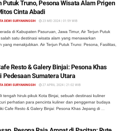
un Putuk Truno, Pesona Wisata Alam Prigen
itos Cinta Abadi
TA DEWI SURYANINGSIH
23 MEI 2024 | 01:59 WIB
erada di Kabupaten Pasuruan, Jawa Timur, Air Terjun Putuk
 salah satu destinasi wisata alam yang menawarkan
yang menakjubkan. Air Terjun Putuk Truno: Pesona, Fasilitas,
Cafe Resto & Galery Binjai: Pesona Khas
i Pedesaan Sumatera Utara
TA DEWI SURYANINGSIH
27 APRIL 2024 | 21:02 WIB
 tengah hiruk-pikuk Kota Binjai, sebuah destinasi kuliner
uri perhatian para pencinta kuliner dan penggemar budaya
iki Cafe Resto & Galery Binjai: Pesona Khas Jepang di ...
asap, Pesona Raja Ampat di Pacitan: Rute