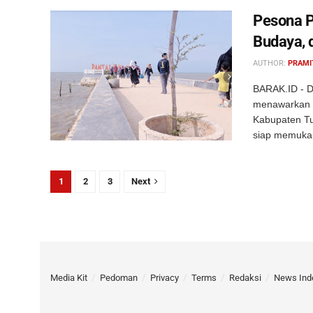
Pesona P
Budaya, 
AUTHOR:
PRAMI
BARAK.ID - Di
menawarkan ke
Kabupaten Tu
siap memukau
1
2
3
Next
Media Kit
Pedoman
Privacy
Terms
Redaksi
News Ind