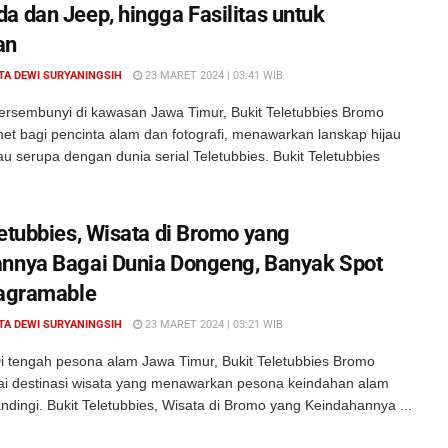
a dan Jeep, hingga Fasilitas untuk
an
TA DEWI SURYANINGSIH
23 MARET 2024 | 03:41 WIB
ersembunyi di kawasan Jawa Timur, Bukit Teletubbies Bromo
et bagi pencinta alam dan fotografi, menawarkan lanskap hijau
 serupa dengan dunia serial Teletubbies. Bukit Teletubbies
letubbies, Wisata di Bromo yang
nnya Bagai Dunia Dongeng, Banyak Spot
tagramable
TA DEWI SURYANINGSIH
23 MARET 2024 | 03:21 WIB
i tengah pesona alam Jawa Timur, Bukit Teletubbies Bromo
gai destinasi wisata yang menawarkan pesona keindahan alam
andingi. Bukit Teletubbies, Wisata di Bromo yang Keindahannya ...