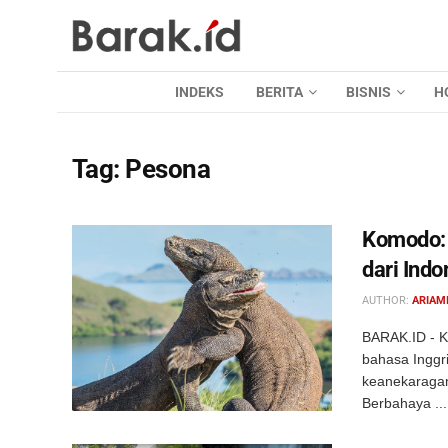
INDEKS
BERITA
BISNIS
H
Tag:
Pesona
Komodo: 
dari Ind
AUTHOR:
ARIAM
BARAK.ID - K
bahasa Inggr
keanekaragam
Berbahaya ...