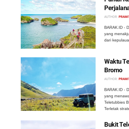
Perjalan
AUTHOR:
PRAMI
BARAK.ID - D
yang menakju
dari kepulaua
Waktu Te
Bromo
AUTHOR:
PRAMI
BARAK.ID - Di
yang menawar
Teletubbies B
Terletak strate
Bukit Te