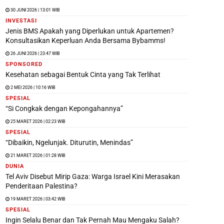
30 JUNI 2026 | 13:01 WIB
INVESTASI
Jenis BMS Apakah yang Diperlukan untuk Apartemen?
Konsultasikan Keperluan Anda Bersama Bybamms!
26 JUNI 2026 | 23:47 WIB
SPONSORED
Kesehatan sebagai Bentuk Cinta yang Tak Terlihat
2 MEI 2026 | 10:16 WIB
SPESIAL
“Si Congkak dengan Kepongahannya”
25 MARET 2026 | 02:23 WIB
SPESIAL
“Dibaikin, Ngelunjak. Diturutin, Menindas”
21 MARET 2026 | 01:28 WIB
DUNIA
Tel Aviv Disebut Mirip Gaza: Warga Israel Kini Merasakan
Penderitaan Palestina?
19 MARET 2026 | 03:42 WIB
SPESIAL
Ingin Selalu Benar dan Tak Pernah Mau Mengaku Salah?