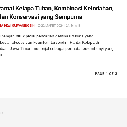
antai Kelapa Tuban, Kombinasi Keindahan,
dan Konservasi yang Sempurna
TA DEWI SURYANINGSIH
22 MARET 2024 | 21:46 WIB
 tengah hiruk pikuk pencarian destinasi wisata yang
san eksotis dan keunikan tersendiri, Pantai Kelapa di
ban, Jawa Timur, menonjol sebagai permata tersembunyi yang
 ...
PAGE 1 OF 3
ex