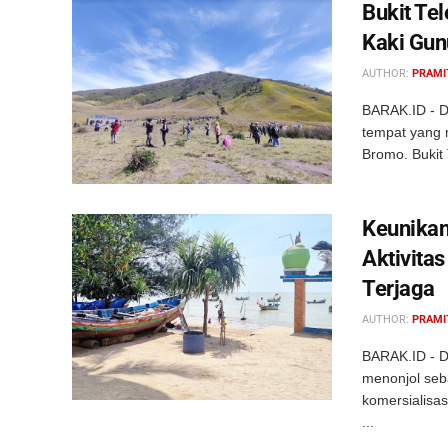
Bukit Te
Kaki Gun
AUTHOR:
PRAMI
BARAK.ID - D
tempat yang 
Bromo. Bukit 
Keunikan
Aktivita
Terjaga
AUTHOR:
PRAMI
BARAK.ID - D
menonjol seb
komersialisa
...