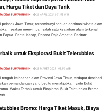
an, Harga Tiket dan Daya Tarik
TA DEWI SURYANINGSIH
26 APRIL 2024 | 01:53 WIB
i pelosok Jawa Timur, tersembunyi sebuah destinasi wisata alam
bkan, seakan menyimpan salah satu keajaiban alam terkenal
n Papua. Pantai Kasap, Pesona Raja Ampat di Pacitan: ...
rbaik untuk Eksplorasi Bukit Teletubbies
TA DEWI SURYANINGSIH
23 MARET 2024 | 03:50 WIB
 tengah keindahan alam Provinsi Jawa Timur, terdapat destinasi
kan pemandangan yang begitu menakjubkan, yaitu Bukit
romo. Waktu Terbaik untuk Eksplorasi Bukit Teletubbies Bromo
gis ...
letubbies Bromo: Harga Tiket Masuk, Biaya