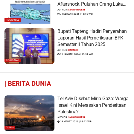
Aftershock, Puluhan Orang Luka
dan Ratusan Bangunan Rusak
AUTHOR:
SYARIF HUSEIN
7 FEBRUARI 2026 | 16:15 WIB
REGIONAL
Bupati Tapteng Hadiri Penyerahan
Laporan Hasil Pemeriksaan BPK
Semester II Tahun 2025
AUTHOR:
BARAK ID
31 JANUARI 2026 | 15:51 WIB
REGIONAL
|
BERITA DUNIA
Tel Aviv Disebut Mirip Gaza: Warga
Israel Kini Merasakan Penderitaan
Palestina?
AUTHOR:
SYARIF HUSEIN
19 MARET 2026 | 03:42 WIB
DUNIA