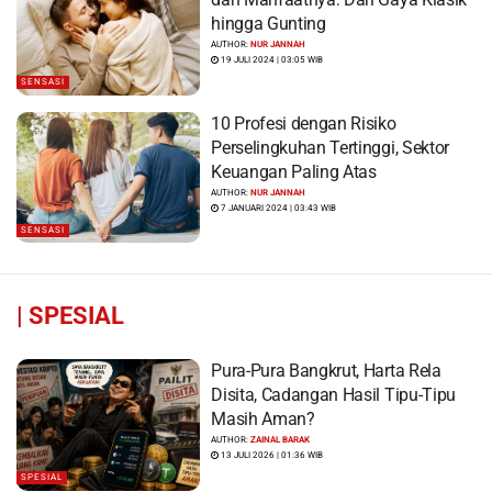
hingga Gunting
AUTHOR:
NUR JANNAH
19 JULI 2024 | 03:05 WIB
SENSASI
10 Profesi dengan Risiko
Perselingkuhan Tertinggi, Sektor
Keuangan Paling Atas
AUTHOR:
NUR JANNAH
7 JANUARI 2024 | 03:43 WIB
SENSASI
|
SPESIAL
Pura-Pura Bangkrut, Harta Rela
Disita, Cadangan Hasil Tipu-Tipu
Masih Aman?
AUTHOR:
ZAINAL BARAK
13 JULI 2026 | 01:36 WIB
SPESIAL