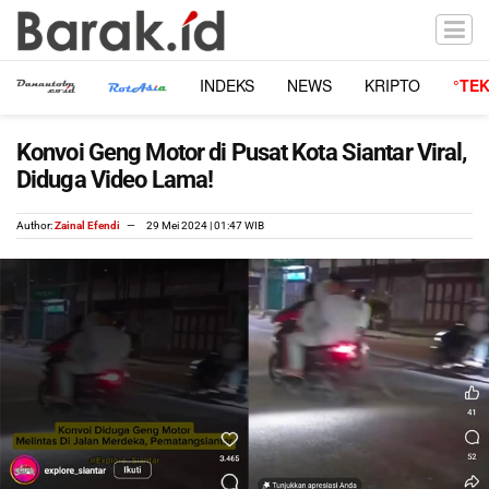
INDEKS
NEWS
KRIPTO
°TE
Konvoi Geng Motor di Pusat Kota Siantar Viral,
Diduga Video Lama!
Author:
Zainal Efendi
29 Mei 2024 | 01:47 WIB