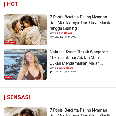
|
HOT
7 Posisi Bercinta Paling Nyaman
dan Manfaatnya: Dari Gaya Klasik
hingga Gunting
AUTHOR:
NUR JANNAH
19 JULI 2024 | 03:05 WIB
SENSASI
Natasha Ryder Dirujak Warganet:
“Termasuk Ipar Adalah Maut,
Bukan Mendamaikan Malah
Menyiram Bensin”
AUTHOR:
WIDYA SANARI
17 JULI 2024 | 03:43 WIB
SELEB
|
SENSASI
7 Posisi Bercinta Paling Nyaman
dan Manfaatnya: Dari Gaya Klasik