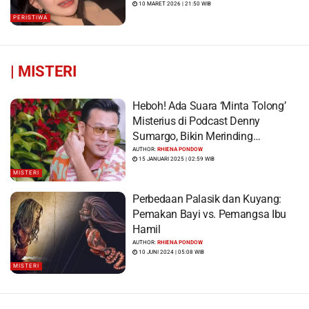
10 MARET 2026 | 21:50 WIB
PERISTIWA
|
MISTERI
Heboh! Ada Suara ‘Minta Tolong’
Misterius di Podcast Denny
Sumargo, Bikin Merinding…
AUTHOR:
RHIENA PONDOW
15 JANUARI 2025 | 02:59 WIB
MISTERI
Perbedaan Palasik dan Kuyang:
Pemakan Bayi vs. Pemangsa Ibu
Hamil
AUTHOR:
RHIENA PONDOW
10 JUNI 2024 | 05:08 WIB
MISTERI