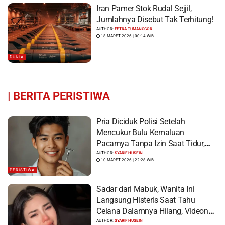
Iran Pamer Stok Rudal Sejjil,
Jumlahnya Disebut Tak Terhitung!
AUTHOR:
FETRA TUMANGGOR
18 MARET 2026 | 00:14 WIB
DUNIA
|
BERITA PERISTIWA
Pria Diciduk Polisi Setelah
Mencukur Bulu Kemaluan
Pacarnya Tanpa Izin Saat Tidur,
Korban Syok Saat Terbangun
AUTHOR:
SYARIF HUSEIN
10 MARET 2026 | 22:28 WIB
PERISTIWA
Sadar dari Mabuk, Wanita Ini
Langsung Histeris Saat Tahu
Celana Dalamnya Hilang, Videonya
Viral
AUTHOR:
SYARIF HUSEIN