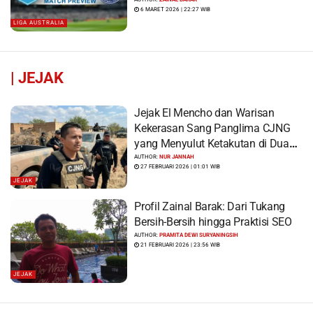
6 MARET 2026 | 22:27 WIB
LIGA AUSTRALIA
|
JEJAK
Jejak El Mencho dan Warisan
Kekerasan Sang Panglima CJNG
yang Menyulut Ketakutan di Dua
Benua
AUTHOR:
NUR JANNAH
27 FEBRUARI 2026 | 01:01 WIB
JEJAK
Profil Zainal Barak: Dari Tukang
Bersih-Bersih hingga Praktisi SEO
AUTHOR:
PRAMITA DEWI SURYANINGSIH
21 FEBRUARI 2026 | 23:56 WIB
JEJAK