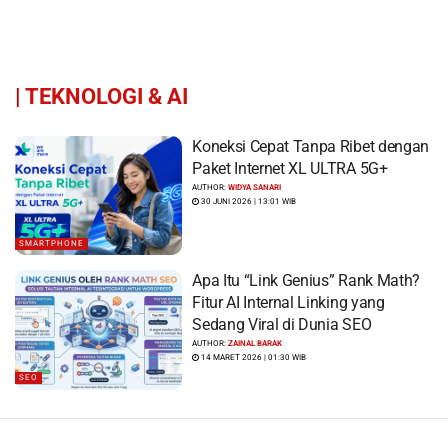
|
TEKNOLOGI & AI
Koneksi Cepat Tanpa Ribet dengan
Paket Internet XL ULTRA 5G+
AUTHOR:
WIDYA SANARI
30 JUNI 2026 | 13:01 WIB
SMARTPHONE
Apa Itu “Link Genius” Rank Math?
Fitur AI Internal Linking yang
Sedang Viral di Dunia SEO
AUTHOR:
ZAINAL BARAK
14 MARET 2026 | 01:30 WIB
SEO