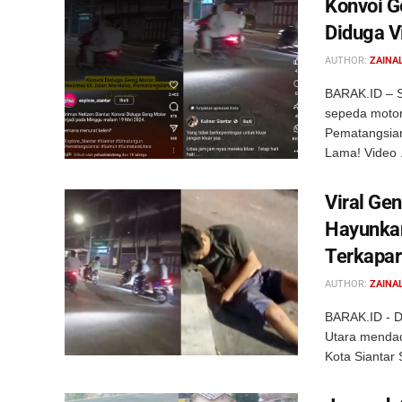
Konvoi Ge
Diduga V
AUTHOR:
ZAINAL
BARAK.ID – S
sepeda motor
Pematangsian
Lama! Video .
Viral Gen
Hayunka
Terkapar
AUTHOR:
ZAINAL
BARAK.ID - D
Utara mendada
Kota Siantar