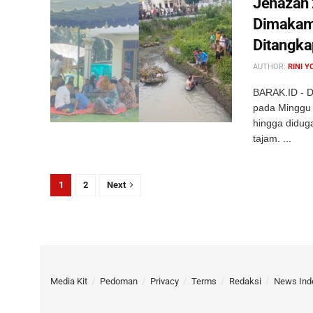
Jenazah 
Dimakamk
Ditangka
AUTHOR:
RINI Y
BARAK.ID - D
pada Minggu 
hingga diduga
tajam. ...
1
2
Next
Media Kit
Pedoman
Privacy
Terms
Redaksi
News Ind