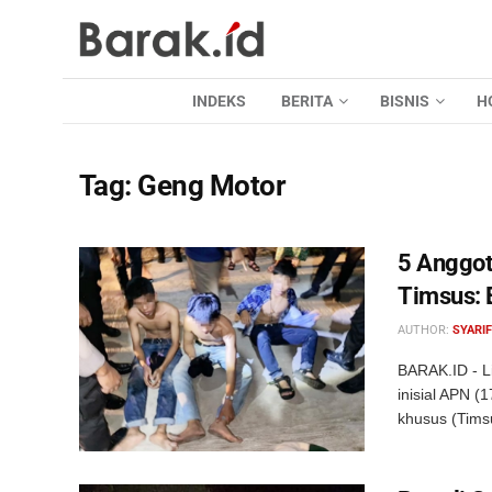
INDEKS
BERITA
BISNIS
H
Tag:
Geng Motor
5 Anggot
Timsus: 
AUTHOR:
SYARIF
BARAK.ID - L
inisial APN (
khusus (Tims