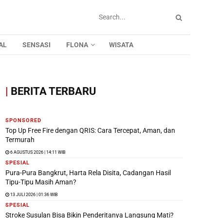
AL
SENSASI
FLONA
WISATA
|
BERITA TERBARU
SPONSORED
Top Up Free Fire dengan QRIS: Cara Tercepat, Aman, dan
Termurah
6 AGUSTUS 2026 | 14:11 WIB
SPESIAL
Pura-Pura Bangkrut, Harta Rela Disita, Cadangan Hasil
Tipu-Tipu Masih Aman?
13 JULI 2026 | 01:36 WIB
SPESIAL
Stroke Susulan Bisa Bikin Penderitanya Langsung Mati?