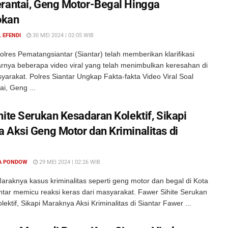
rantai, Geng Motor-Begal Hingga
okan
 EFENDI
30 MEI 2024 | 02:05 WIB
lres Pematangsiantar (Siantar) telah memberikan klarifikasi
arnya beberapa video viral yang telah menimbulkan keresahan di
arakat. Polres Siantar Ungkap Fakta-fakta Video Viral Soal
i, Geng ...
hite Serukan Kesadaran Kolektif, Sikapi
 Aksi Geng Motor dan Kriminalitas di
A PONDOW
29 MEI 2024 | 02:26 WIB
raknya kasus kriminalitas seperti geng motor dan begal di Kota
tar memicu reaksi keras dari masyarakat. Fawer Sihite Serukan
ektif, Sikapi Maraknya Aksi Kriminalitas di Siantar Fawer ...