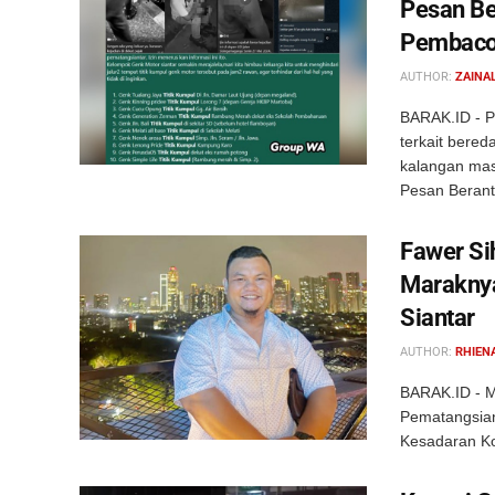
Pesan Be
Pembac
AUTHOR:
ZAINAL
BARAK.ID - Po
terkait bered
kalangan masy
Pesan Beranta
Fawer Si
Maraknya
Siantar
AUTHOR:
RHIEN
BARAK.ID - Ma
Pematangsian
Kesadaran Kol