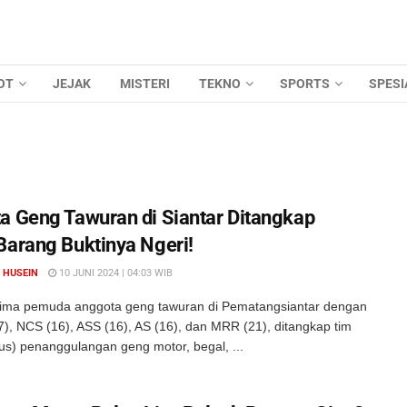
OT
JEJAK
MISTERI
TEKNO
SPORTS
SPESI
a Geng Tawuran di Siantar Ditangkap
Barang Buktinya Ngeri!
 HUSEIN
10 JUNI 2024 | 04:03 WIB
ima pemuda anggota geng tawuran di Pematangsiantar dengan
17), NCS (16), ASS (16), AS (16), dan MRR (21), ditangkap tim
us) penanggulangan geng motor, begal, ...