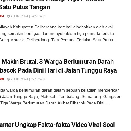
 Satu Putus Tangan
OSI
4 JUNI 2024 | 04:51 WIB
ilayah Kabupaten Deliserdang kembali dihebohkan oleh aksi
ang semakin beringas dan menyebabkan tiga pemuda terluka
Geng Motor di Deliserdang: Tiga Pemuda Terluka, Satu Putus ...
 Makin Brutal, 3 Warga Berlumuran Darah
ibacok Pada Dini Hari di Jalan Tunggu Raya
OSI
2 JUNI 2024 | 02:12 WIB
iga warga berlumuran darah dalam sebuah kejadian mengerikan
 di Jalan Tunggu Raya, Meteseh, Tembalang, Semarang. Gangster
 Tiga Warga Berlumuran Darah Akibat Dibacok Pada Dini ...
iantar Ungkap Fakta-fakta Video Viral Soal