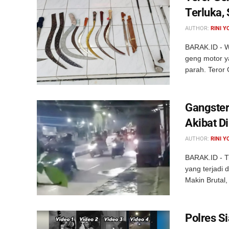
Terluka,
AUTHOR:
RINI Y
BARAK.ID - W
geng motor y
parah. Teror 
Gangster
Akibat D
AUTHOR:
RINI Y
BARAK.ID - T
yang terjadi
Makin Brutal,
Polres S