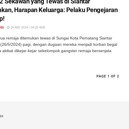
2 Sekawan yang Tewas di Siantar
an, Harapan Keluarga: Pelaku Pengejaran
p!
OSI
28 MEI 2024 | 04:00 WIB
ua remaja ditemukan tewas di Sungai Kota Pematang Siantar
(26/5/2024) pagi, dengan dugaan mereka menjadi korban begal
 akibat dikejar-kejar sekelompok gangster remaja bersenjata
PAGE 1 OF 2
ex