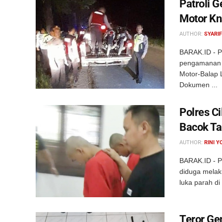
Patroli 
Motor Kn
AUTHOR:
SYARIF
BARAK.ID - P
pengamanan M
Motor-Balap 
Dokumen ...
Polres C
Bacok Ta
AUTHOR:
RINI Y
BARAK.ID - P
diduga melak
luka parah di
Teror Ge