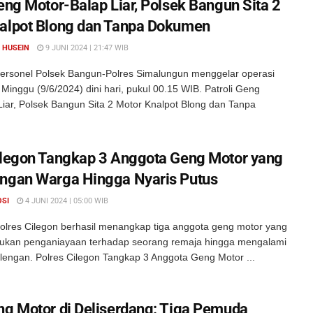
Geng Motor-Balap Liar, Polsek Bangun Sita 2
alpot Blong dan Tanpa Dokumen
 HUSEIN
9 JUNI 2024 | 21:47 WIB
ersonel Polsek Bangun-Polres Simalungun menggelar operasi
inggu (9/6/2024) dini hari, pukul 00.15 WIB. Patroli Geng
Liar, Polsek Bangun Sita 2 Motor Knalpot Blong dan Tanpa
ilegon Tangkap 3 Anggota Geng Motor yang
ngan Warga Hingga Nyaris Putus
OSI
4 JUNI 2024 | 05:00 WIB
olres Cilegon berhasil menangkap tiga anggota geng motor yang
ukan penganiayaan terhadap seorang remaja hingga mengalami
 lengan. Polres Cilegon Tangkap 3 Anggota Geng Motor ...
ng Motor di Deliserdang: Tiga Pemuda