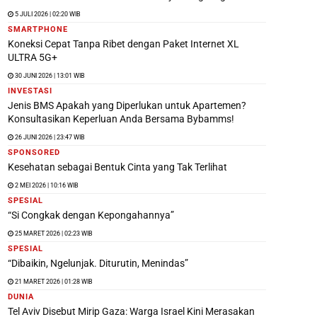
5 JULI 2026 | 02:20 WIB
SMARTPHONE
Koneksi Cepat Tanpa Ribet dengan Paket Internet XL
ULTRA 5G+
30 JUNI 2026 | 13:01 WIB
INVESTASI
Jenis BMS Apakah yang Diperlukan untuk Apartemen?
Konsultasikan Keperluan Anda Bersama Bybamms!
26 JUNI 2026 | 23:47 WIB
SPONSORED
Kesehatan sebagai Bentuk Cinta yang Tak Terlihat
2 MEI 2026 | 10:16 WIB
SPESIAL
“Si Congkak dengan Kepongahannya”
25 MARET 2026 | 02:23 WIB
SPESIAL
“Dibaikin, Ngelunjak. Diturutin, Menindas”
21 MARET 2026 | 01:28 WIB
DUNIA
Tel Aviv Disebut Mirip Gaza: Warga Israel Kini Merasakan