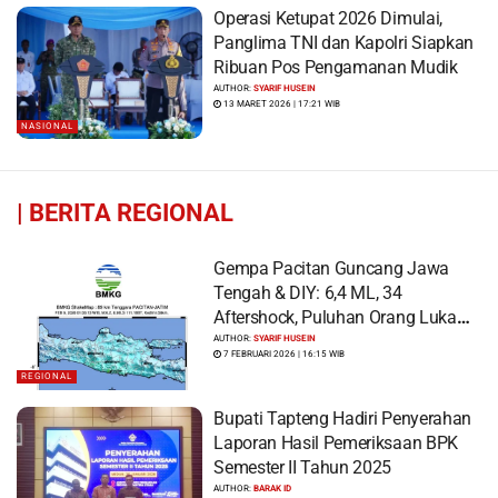
Operasi Ketupat 2026 Dimulai,
Panglima TNI dan Kapolri Siapkan
Ribuan Pos Pengamanan Mudik
AUTHOR:
SYARIF HUSEIN
13 MARET 2026 | 17:21 WIB
NASIONAL
|
BERITA REGIONAL
Gempa Pacitan Guncang Jawa
Tengah & DIY: 6,4 ML, 34
Aftershock, Puluhan Orang Luka
dan Ratusan Bangunan Rusak
AUTHOR:
SYARIF HUSEIN
7 FEBRUARI 2026 | 16:15 WIB
REGIONAL
Bupati Tapteng Hadiri Penyerahan
Laporan Hasil Pemeriksaan BPK
Semester II Tahun 2025
AUTHOR:
BARAK ID