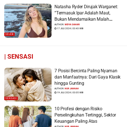
Natasha Ryder Dirujak Warganet:
“Termasuk Ipar Adalah Maut,
Bukan Mendamaikan Malah
Menyiram Bensin”
AUTHOR:
WIDYA SANARI
17 JULI 2024 | 03:43 WIB
SELEB
|
SENSASI
7 Posisi Bercinta Paling Nyaman
dan Manfaatnya: Dari Gaya Klasik
hingga Gunting
AUTHOR:
NUR JANNAH
19 JULI 2024 | 03:05 WIB
SENSASI
10 Profesi dengan Risiko
Perselingkuhan Tertinggi, Sektor
Keuangan Paling Atas
AUTHOR:
NUR JANNAH