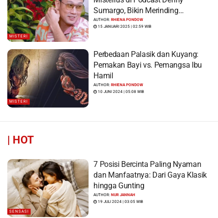
Sumargo, Bikin Merinding…
AUTHOR:
RHIENA PONDOW
15 JANUARI 2025 | 02:59 WIB
MISTERI
Perbedaan Palasik dan Kuyang:
Pemakan Bayi vs. Pemangsa Ibu
Hamil
AUTHOR:
RHIENA PONDOW
10 JUNI 2024 | 05:08 WIB
MISTERI
|
HOT
7 Posisi Bercinta Paling Nyaman
dan Manfaatnya: Dari Gaya Klasik
hingga Gunting
AUTHOR:
NUR JANNAH
19 JULI 2024 | 03:05 WIB
SENSASI