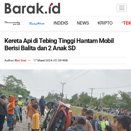
INDEKS
NEWS
KRIPTO
°TE
Kereta Api di Tebing Tinggi Hantam Mobil
Berisi Balita dan 2 Anak SD
Author:
Rini Yosi
17 Maret 2024 | 01:39 WIB