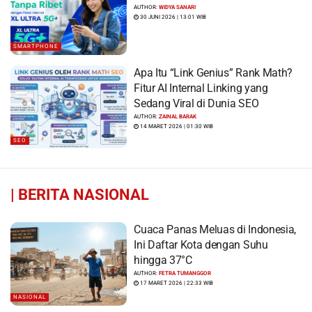
AUTHOR:
WIDYA SANARI
30 JUNI 2026 | 13:01 WIB
SMARTPHONE
Apa Itu “Link Genius” Rank Math?
Fitur AI Internal Linking yang
Sedang Viral di Dunia SEO
AUTHOR:
ZAINAL BARAK
14 MARET 2026 | 01:30 WIB
SEO
|
BERITA NASIONAL
Cuaca Panas Meluas di Indonesia,
Ini Daftar Kota dengan Suhu
hingga 37°C
AUTHOR:
FETRA TUMANGGOR
17 MARET 2026 | 22:33 WIB
NASIONAL