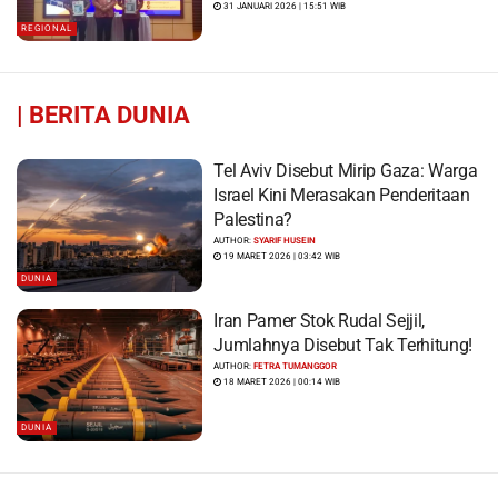
31 JANUARI 2026 | 15:51 WIB
REGIONAL
|
BERITA DUNIA
Tel Aviv Disebut Mirip Gaza: Warga
Israel Kini Merasakan Penderitaan
Palestina?
AUTHOR:
SYARIF HUSEIN
19 MARET 2026 | 03:42 WIB
DUNIA
Iran Pamer Stok Rudal Sejjil,
Jumlahnya Disebut Tak Terhitung!
AUTHOR:
FETRA TUMANGGOR
18 MARET 2026 | 00:14 WIB
DUNIA