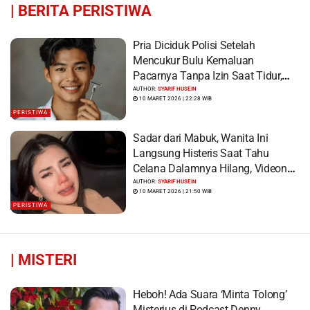
|
BERITA PERISTIWA
Pria Diciduk Polisi Setelah
Mencukur Bulu Kemaluan
Pacarnya Tanpa Izin Saat Tidur,
Korban Syok Saat Terbangun
AUTHOR:
SYARIF HUSEIN
10 MARET 2026 | 22:28 WIB
PERISTIWA
Sadar dari Mabuk, Wanita Ini
Langsung Histeris Saat Tahu
Celana Dalamnya Hilang, Videonya
Viral
AUTHOR:
SYARIF HUSEIN
10 MARET 2026 | 21:50 WIB
PERISTIWA
|
MISTERI
Heboh! Ada Suara ‘Minta Tolong’
Misterius di Podcast Denny