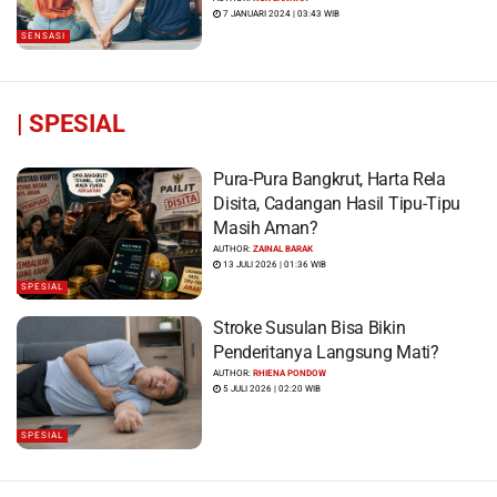
7 JANUARI 2024 | 03:43 WIB
SENSASI
|
SPESIAL
Pura-Pura Bangkrut, Harta Rela
Disita, Cadangan Hasil Tipu-Tipu
Masih Aman?
AUTHOR:
ZAINAL BARAK
13 JULI 2026 | 01:36 WIB
SPESIAL
Stroke Susulan Bisa Bikin
Penderitanya Langsung Mati?
AUTHOR:
RHIENA PONDOW
5 JULI 2026 | 02:20 WIB
SPESIAL