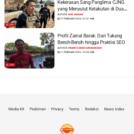
Kekerasan Sang Panglima CJNG
yang Menyulut Ketakutan di Dua
Benua
AUTHOR:
NUR JANNAH
27 FEBRUARI 2026 | 01:01 WIB
JEJAK
Profil Zainal Barak: Dari Tukang
Bersih-Bersih hingga Praktisi SEO
AUTHOR:
PRAMITA DEWI SURYANINGSIH
21 FEBRUARI 2026 | 23:56 WIB
JEJAK
Media Kit
Pedoman
Privacy
Terms
Redaksi
News Index