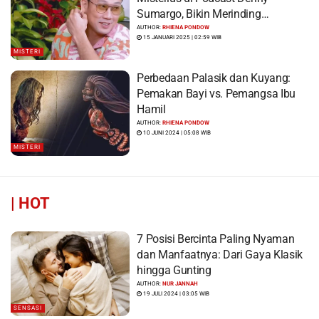
Sumargo, Bikin Merinding…
AUTHOR:
RHIENA PONDOW
15 JANUARI 2025 | 02:59 WIB
MISTERI
Perbedaan Palasik dan Kuyang:
Pemakan Bayi vs. Pemangsa Ibu
Hamil
AUTHOR:
RHIENA PONDOW
10 JUNI 2024 | 05:08 WIB
MISTERI
|
HOT
7 Posisi Bercinta Paling Nyaman
dan Manfaatnya: Dari Gaya Klasik
hingga Gunting
AUTHOR:
NUR JANNAH
19 JULI 2024 | 03:05 WIB
SENSASI