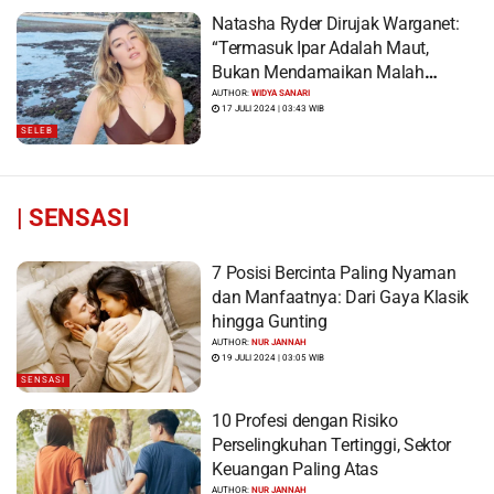
Natasha Ryder Dirujak Warganet:
“Termasuk Ipar Adalah Maut,
Bukan Mendamaikan Malah
Menyiram Bensin”
AUTHOR:
WIDYA SANARI
17 JULI 2024 | 03:43 WIB
SELEB
|
SENSASI
7 Posisi Bercinta Paling Nyaman
dan Manfaatnya: Dari Gaya Klasik
hingga Gunting
AUTHOR:
NUR JANNAH
19 JULI 2024 | 03:05 WIB
SENSASI
10 Profesi dengan Risiko
Perselingkuhan Tertinggi, Sektor
Keuangan Paling Atas
AUTHOR:
NUR JANNAH