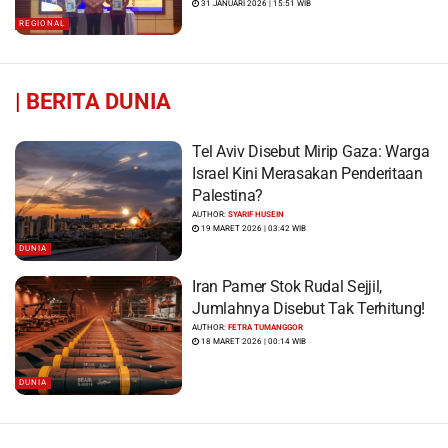
31 JANUARI 2026 | 15:51 WIB
REGIONAL
|
BERITA DUNIA
Tel Aviv Disebut Mirip Gaza: Warga
Israel Kini Merasakan Penderitaan
Palestina?
AUTHOR:
SYARIF HUSEIN
19 MARET 2026 | 03:42 WIB
DUNIA
Iran Pamer Stok Rudal Sejjil,
Jumlahnya Disebut Tak Terhitung!
AUTHOR:
FETRA TUMANGGOR
18 MARET 2026 | 00:14 WIB
DUNIA