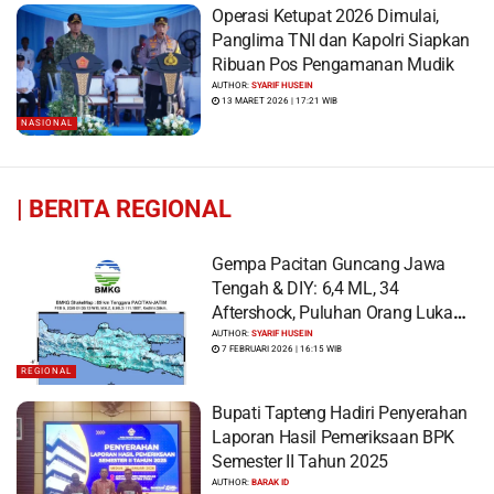
Operasi Ketupat 2026 Dimulai,
Panglima TNI dan Kapolri Siapkan
Ribuan Pos Pengamanan Mudik
AUTHOR:
SYARIF HUSEIN
13 MARET 2026 | 17:21 WIB
NASIONAL
|
BERITA REGIONAL
Gempa Pacitan Guncang Jawa
Tengah & DIY: 6,4 ML, 34
Aftershock, Puluhan Orang Luka
dan Ratusan Bangunan Rusak
AUTHOR:
SYARIF HUSEIN
7 FEBRUARI 2026 | 16:15 WIB
REGIONAL
Bupati Tapteng Hadiri Penyerahan
Laporan Hasil Pemeriksaan BPK
Semester II Tahun 2025
AUTHOR:
BARAK ID