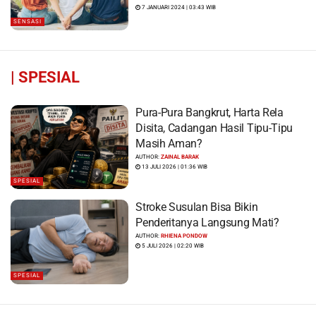
7 JANUARI 2024 | 03:43 WIB
SENSASI
|
SPESIAL
Pura-Pura Bangkrut, Harta Rela
Disita, Cadangan Hasil Tipu-Tipu
Masih Aman?
AUTHOR:
ZAINAL BARAK
13 JULI 2026 | 01:36 WIB
SPESIAL
Stroke Susulan Bisa Bikin
Penderitanya Langsung Mati?
AUTHOR:
RHIENA PONDOW
5 JULI 2026 | 02:20 WIB
SPESIAL