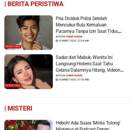
|
BERITA PERISTIWA
Pria Diciduk Polisi Setelah
Mencukur Bulu Kemaluan
Pacarnya Tanpa Izin Saat Tidur,
Korban Syok Saat Terbangun
AUTHOR:
SYARIF HUSEIN
10 MARET 2026 | 22:28 WIB
PERISTIWA
Sadar dari Mabuk, Wanita Ini
Langsung Histeris Saat Tahu
Celana Dalamnya Hilang, Videonya
Viral
AUTHOR:
SYARIF HUSEIN
10 MARET 2026 | 21:50 WIB
PERISTIWA
|
MISTERI
Heboh! Ada Suara ‘Minta Tolong’
Misterius di Podcast Denny