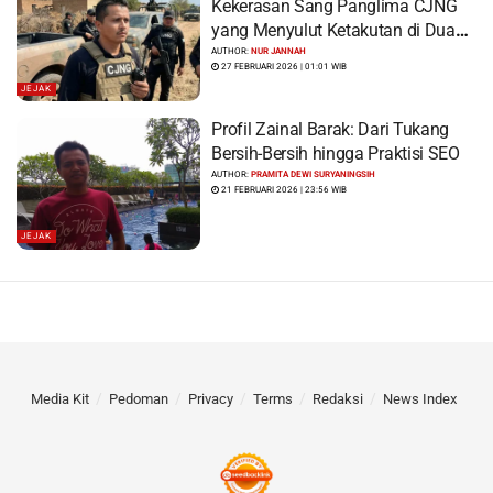
Kekerasan Sang Panglima CJNG
yang Menyulut Ketakutan di Dua
Benua
AUTHOR:
NUR JANNAH
27 FEBRUARI 2026 | 01:01 WIB
JEJAK
Profil Zainal Barak: Dari Tukang
Bersih-Bersih hingga Praktisi SEO
AUTHOR:
PRAMITA DEWI SURYANINGSIH
21 FEBRUARI 2026 | 23:56 WIB
JEJAK
Media Kit
Pedoman
Privacy
Terms
Redaksi
News Index