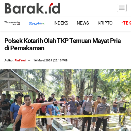
INDEKS
NEWS
KRIPTO
°TE
Polsek Kotarih Olah TKP Temuan Mayat Pria
di Pemakaman
Author:
Rini Yosi
16 Maret 2024 | 22:10 WIB