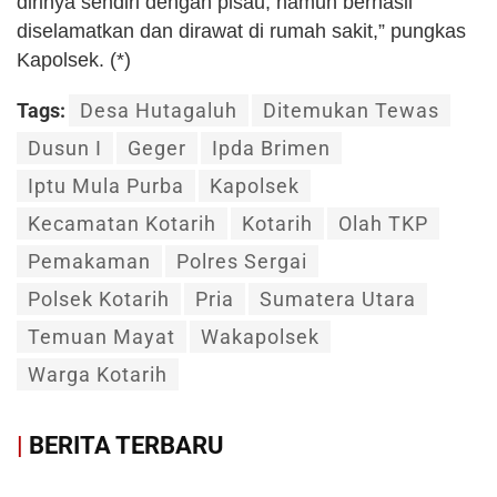
dirinya sendiri dengan pisau, namun berhasil
diselamatkan dan dirawat di rumah sakit,” pungkas
Kapolsek. (*)
Tags:
Desa Hutagaluh
Ditemukan Tewas
Dusun I
Geger
Ipda Brimen
Iptu Mula Purba
Kapolsek
Kecamatan Kotarih
Kotarih
Olah TKP
Pemakaman
Polres Sergai
Polsek Kotarih
Pria
Sumatera Utara
Temuan Mayat
Wakapolsek
Warga Kotarih
|
BERITA TERBARU