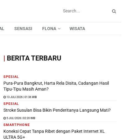
AL
SENSASI
FLONA
WISATA
|
BERITA TERBARU
SPESIAL
Pura-Pura Bangkrut, Harta Rela Disita, Cadangan Hasil
Tipu-Tipu Masih Aman?
13 JULI 2026 | 01:36 WIB
SPESIAL
Stroke Susulan Bisa Bikin Penderitanya Langsung Mati?
5 JULI 2026 | 02:20 WIB
SMARTPHONE
Koneksi Cepat Tanpa Ribet dengan Paket Internet XL
ULTRA 5G+