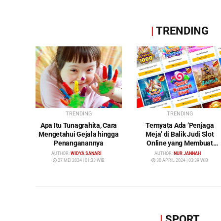
|
TRENDING
TRENDING
TRENDING
Apa Itu Tunagrahita, Cara
Ternyata Ada ‘Penjaga
Mengetahui Gejala hingga
Meja’ di Balik Judi Slot
Penanganannya
Online yang Membuat
Pemain Tak Pernah
AUTHOR:
WIDYA SANARI
AUTHOR:
NUR JANNAH
Menang!
27 MEI 2024 | 01:33 WIB
30 APRIL 2024 | 03:39 WIB
|
SPORT