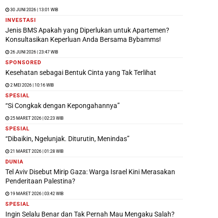
30 JUNI 2026 | 13:01 WIB
INVESTASI
Jenis BMS Apakah yang Diperlukan untuk Apartemen?
Konsultasikan Keperluan Anda Bersama Bybamms!
26 JUNI 2026 | 23:47 WIB
SPONSORED
Kesehatan sebagai Bentuk Cinta yang Tak Terlihat
2 MEI 2026 | 10:16 WIB
SPESIAL
“Si Congkak dengan Kepongahannya”
25 MARET 2026 | 02:23 WIB
SPESIAL
“Dibaikin, Ngelunjak. Diturutin, Menindas”
21 MARET 2026 | 01:28 WIB
DUNIA
Tel Aviv Disebut Mirip Gaza: Warga Israel Kini Merasakan
Penderitaan Palestina?
19 MARET 2026 | 03:42 WIB
SPESIAL
Ingin Selalu Benar dan Tak Pernah Mau Mengaku Salah?