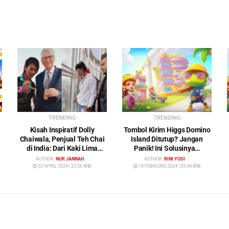
TRENDING
TRENDING
Kisah Inspiratif Dolly
Tombol Kirim Higgs Domino
Chaiwala, Penjual Teh Chai
Island Ditutup? Jangan
di India: Dari Kaki Lima
Panik! Ini Solusinya…
Menuju Kehidupan Mewah
AUTHOR:
NUR JANNAH
AUTHOR:
RINI YOSI
22 APRIL 2024 | 22:36 WIB
19 FEBRUARI 2024 | 05:44 WIB