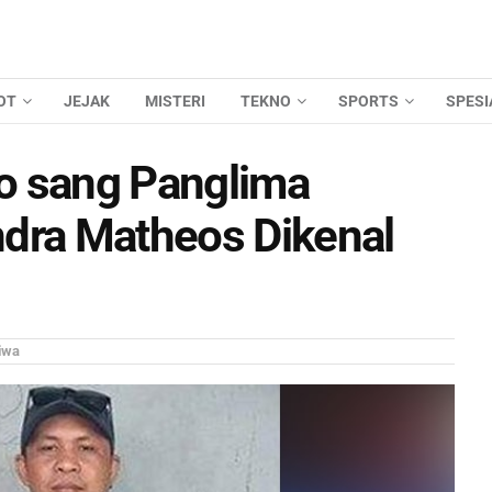
OT
JEJAK
MISTERI
TEKNO
SPORTS
SPESI
o sang Panglima
ndra Matheos Dikenal
iwa