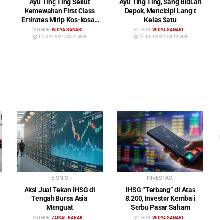
Ayu Ting Ting Sebut
Ayu Ting Ting, Sang Biduan
Kemewahan First Class
Depok, Mencicipi Langit
Emirates Mirip Kos-kosan
Kelas Satu
Mewah
AUTHOR:
WIDYA SANARI
AUTHOR:
WIDYA SANARI
17 JULI 2024 | 03:25 WIB
17 JULI 2024 | 03:12 WIB
BISNIS
INVESTASI
Aksi Jual Tekan IHSG di
IHSG “Terbang” di Atas
Tengah Bursa Asia
8.200, Investor Kembali
Menguat
Serbu Pasar Saham
AUTHOR:
ZAINAL BARAK
AUTHOR:
WIDYA SANARI