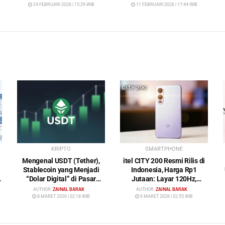
24 FEBRUARI 2026 | 15:29 WIB
11 FEBRUARI 2026 | 17:44 WIB
KRIPTO
SMARTPHONE
Mengenal USDT (Tether),
itel CITY 200 Resmi Rilis di
Stablecoin yang Menjadi
Indonesia, Harga Rp1
“Dolar Digital” di Pasar
Jutaan: Layar 120Hz,
Kripto
Kamera 50MP, NFC dan
AUTHOR:
ZAINAL BARAK
AUTHOR:
ZAINAL BARAK
Baterai 5200 mAh
8 MARET 2026 | 02:18 WIB
6 MARET 2026 | 02:55 WIB