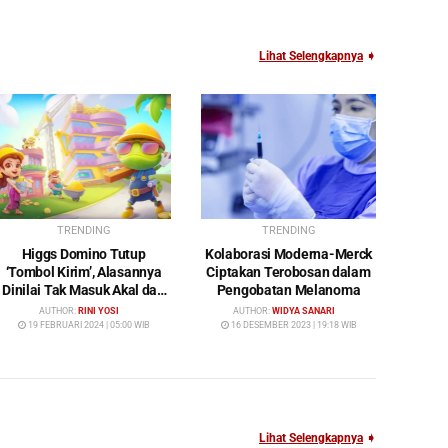
Lihat Selengkapnya
➧
TRENDING
TRENDING
Higgs Domino Tutup
Kolaborasi Moderna-Merck
‘Tombol Kirim’, Alasannya
Ciptakan Terobosan dalam
Dinilai Tak Masuk Akal dan
Pengobatan Melanoma
Rugikan Pengguna
AUTHOR:
RINI YOSI
AUTHOR:
WIDYA SANARI
19 FEBRUARI 2024 | 05:00 WIB
16 DESEMBER 2023 | 19:18 WIB
Lihat Selengkapnya
➧