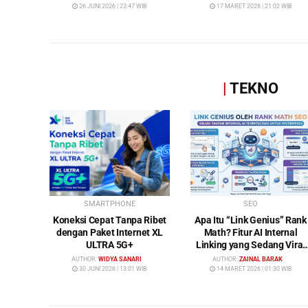
Bybamms!
Ditinggalkan
26 JUNI 2026 | 23:47 WIB
17 MARET 2026 | 21:02 WIB
|
TEKNO
SMARTPHONE
SEO
Koneksi Cepat Tanpa Ribet
Apa Itu “Link Genius” Rank
dengan Paket Internet XL
Math? Fitur AI Internal
ULTRA 5G+
Linking yang Sedang Viral
di Dunia SEO
AUTHOR:
WIDYA SANARI
AUTHOR:
ZAINAL BARAK
30 JUNI 2026 | 13:01 WIB
14 MARET 2026 | 01:30 WIB