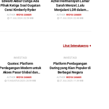
Edward Akbar Curiga Ada
Azriel Hermansyah Lamar
Pihak Ketiga Soal Gugatan
Sarah Menzel, Lalu
Cerai Kimberly Ryder
Menjalani LDR dalam
Waktu yang Cukup Lama
AUTHOR:
WIDYA SANARI
AUTHOR:
WIDYA SANARI
17 JULI 2024 | 02:59 WIB
17 JULI 2024 | 02:48 WIB
Lihat Selengkapnya
➧
INVESTASI
INVESTASI
Quotex: Platform
Platform Perdagangan
Perdagangan Modern untuk
Daring yang Kian Populer di
Akses Pasar Global dan
Berbagai Negara
Investasi Cerdas
AUTHOR:
WIDYA SANARI
AUTHOR:
WIDYA SANARI
15 AGUSTUS 2025 | 20:59 WIB
27 JULI 2025 | 11:39 WIB