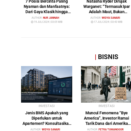
7 Posisi Bercinta Paling
Natasha Ryder Dirujak
Nyaman dan Manfaatnya:
Warganet: “Termasuk Ipar
Dari Gaya Klasik hingga
Adalah Maut, Bukan
Gunting
Mendamaikan Malah
AUTHOR:
NUR JANNAH
AUTHOR:
WIDYA SANARI
Menyiram Bensin”
19 JULI 2024 | 03:05 WIB
17 JULI 2024 | 03:43 WIB
|
BISNIS
INVESTASI
INVESTASI
Jenis BMS Apakah yang
Muncul Fenomena “Bye
Diperlukan untuk
America”, Investor Ramai
Apartemen? Konsultasikan
Tarik Dana dari Amerika
Keperluan Anda Bersama
Serikat: Wall Street Mulai
AUTHOR:
WIDYA SANARI
AUTHOR:
FETRA TUMANGGOR