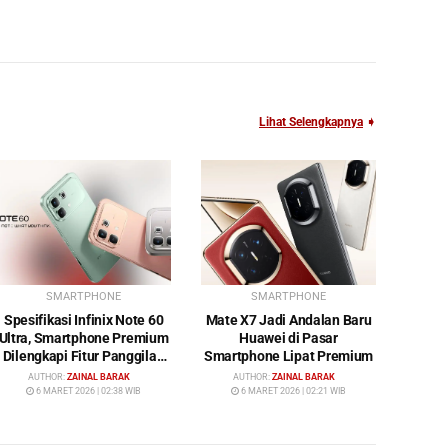
Lihat Selengkapnya
➧
SMARTPHONE
SMARTPHONE
Spesifikasi Infinix Note 60
Mate X7 Jadi Andalan Baru
Ultra, Smartphone Premium
Huawei di Pasar
Dilengkapi Fitur Panggilan
Smartphone Lipat Premium
Satelit
AUTHOR:
ZAINAL BARAK
AUTHOR:
ZAINAL BARAK
6 MARET 2026 | 02:38 WIB
6 MARET 2026 | 02:21 WIB