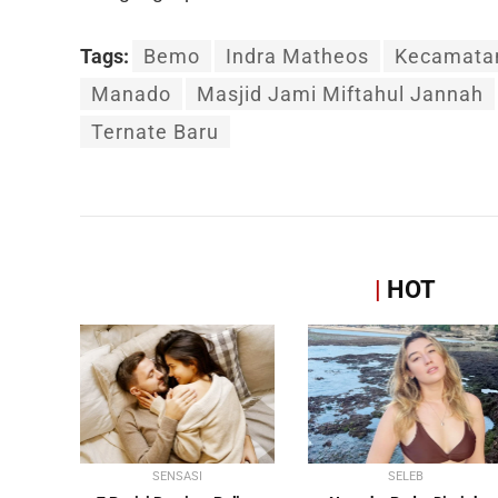
Tags:
Bemo
Indra Matheos
Kecamatan
Manado
Masjid Jami Miftahul Jannah
Ternate Baru
|
HOT
SENSASI
SELEB