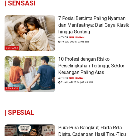
|
SENSASI
7 Posisi Bercinta Paling Nyaman
dan Manfaatnya: Dari Gaya Klasik
hingga Gunting
AUTHOR:
NUR JANNAH
19 JULI 2024 | 03:05 WIB
SENSASI
10 Profesi dengan Risiko
Perselingkuhan Tertinggi, Sektor
Keuangan Paling Atas
AUTHOR:
NUR JANNAH
7 JANUARI 2024 | 03:43 WIB
SENSASI
|
SPESIAL
Pura-Pura Bangkrut, Harta Rela
Disita, Cadangan Hasil Tipu-Tipu