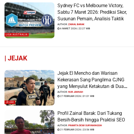
Sydney FC vs Melbourne Victory,
Sabtu 7 Maret 2026: Prediksi Skor,
Susunan Pemain, Analisis Taktik
AUTHOR:
ZAINAL BARAK
6 MARET 2026 | 22:27 WIB
LIGA AUSTRALIA
|
JEJAK
Jejak El Mencho dan Warisan
Kekerasan Sang Panglima CJNG
yang Menyulut Ketakutan di Dua
Benua
AUTHOR:
NUR JANNAH
27 FEBRUARI 2026 | 01:01 WIB
JEJAK
Profil Zainal Barak: Dari Tukang
Bersih-Bersih hingga Praktisi SEO
AUTHOR:
PRAMITA DEWI SURYANINGSIH
21 FEBRUARI 2026 | 23:56 WIB