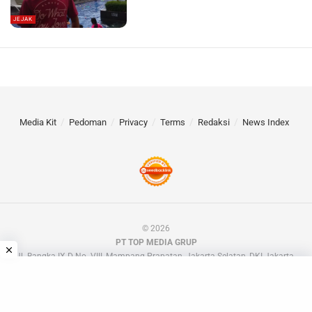
JEJAK
Media Kit
Pedoman
Privacy
Terms
Redaksi
News Index
© 2026
PT TOP MEDIA GRUP
Jl. Bangka IX D No. VIII, Mampang Prapatan, Jakarta Selatan, DKI Jakarta.
📧 barakdotid[at]gmail.com