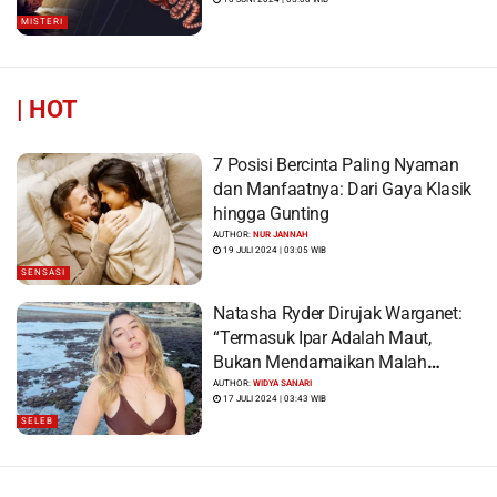
MISTERI
|
HOT
7 Posisi Bercinta Paling Nyaman
dan Manfaatnya: Dari Gaya Klasik
hingga Gunting
AUTHOR:
NUR JANNAH
19 JULI 2024 | 03:05 WIB
SENSASI
Natasha Ryder Dirujak Warganet:
“Termasuk Ipar Adalah Maut,
Bukan Mendamaikan Malah
Menyiram Bensin”
AUTHOR:
WIDYA SANARI
17 JULI 2024 | 03:43 WIB
SELEB