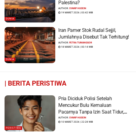
Palestina?
AUTHOR:
SYARIF HUSEIN
19 MARET 2026 | 03:42 WIB
DUNIA
Iran Pamer Stok Rudal Sejjil,
Jumlahnya Disebut Tak Terhitung!
AUTHOR:
FETRA TUMANGGOR
18 MARET 2026 | 00:14 WIB
DUNIA
|
BERITA PERISTIWA
Pria Diciduk Polisi Setelah
Mencukur Bulu Kemaluan
Pacarnya Tanpa Izin Saat Tidur,
Korban Syok Saat Terbangun
AUTHOR:
SYARIF HUSEIN
10 MARET 2026 | 22:28 WIB
PERISTIWA