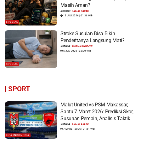
Masih Aman?
AUTHOR:
ZAINAL BARAK
13 JULI 2026 | 01:36 WIB
SPESIAL
Stroke Susulan Bisa Bikin
Penderitanya Langsung Mati?
AUTHOR:
RHIENA PONDOW
5 JULI 2026 | 02:20 WIB
SPESIAL
|
SPORT
Malut United vs PSM Makassar,
Sabtu 7 Maret 2026: Prediksi Skor,
Susunan Pemain, Analisis Taktik
AUTHOR:
ZAINAL BARAK
7 MARET 2026 | 01:31 WIB
LIGA INDONESIA