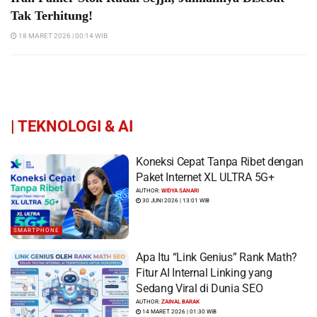
Tak Terhitung!
18 MARET 2026 | 00:14 WIB
|
TEKNOLOGI & AI
Koneksi Cepat Tanpa Ribet dengan
Paket Internet XL ULTRA 5G+
AUTHOR:
WIDYA SANARI
30 JUNI 2026 | 13:01 WIB
SMARTPHONE
Apa Itu “Link Genius” Rank Math?
Fitur AI Internal Linking yang
Sedang Viral di Dunia SEO
AUTHOR:
ZAINAL BARAK
14 MARET 2026 | 01:30 WIB