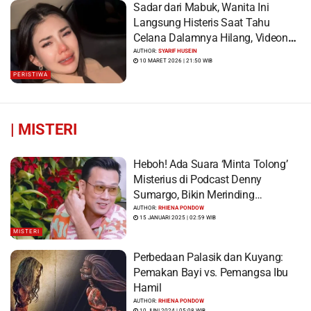
Sadar dari Mabuk, Wanita Ini
Langsung Histeris Saat Tahu
Celana Dalamnya Hilang, Videonya
Viral
AUTHOR:
SYARIF HUSEIN
10 MARET 2026 | 21:50 WIB
PERISTIWA
|
MISTERI
Heboh! Ada Suara ‘Minta Tolong’
Misterius di Podcast Denny
Sumargo, Bikin Merinding…
AUTHOR:
RHIENA PONDOW
15 JANUARI 2025 | 02:59 WIB
MISTERI
Perbedaan Palasik dan Kuyang:
Pemakan Bayi vs. Pemangsa Ibu
Hamil
AUTHOR:
RHIENA PONDOW
10 JUNI 2024 | 05:08 WIB