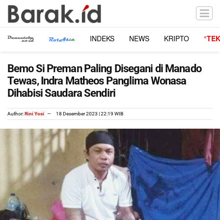
INDEKS
NEWS
KRIPTO
°TE
Bemo Si Preman Paling Disegani di Manado
Tewas, Indra Matheos Panglima Wonasa
Dihabisi Saudara Sendiri
Author:
Rini Yosi
18 Desember 2023 | 22:19 WIB