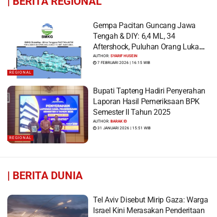
|
BERITA REGIONAL
Gempa Pacitan Guncang Jawa
Tengah & DIY: 6,4 ML, 34
Aftershock, Puluhan Orang Luka
dan Ratusan Bangunan Rusak
AUTHOR:
SYARIF HUSEIN
7 FEBRUARI 2026 | 16:15 WIB
REGIONAL
Bupati Tapteng Hadiri Penyerahan
Laporan Hasil Pemeriksaan BPK
Semester II Tahun 2025
AUTHOR:
BARAK ID
31 JANUARI 2026 | 15:51 WIB
REGIONAL
|
BERITA DUNIA
Tel Aviv Disebut Mirip Gaza: Warga
Israel Kini Merasakan Penderitaan