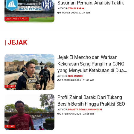
Susunan Pemain, Analisis Taktik
AUTHOR:
ZAINAL BARAK
6 MARET 2026 | 22:27 WIB
LIGA AUSTRALIA
|
JEJAK
Jejak El Mencho dan Warisan
Kekerasan Sang Panglima CJNG
yang Menyulut Ketakutan di Dua
Benua
AUTHOR:
NUR JANNAH
27 FEBRUARI 2026 | 01:01 WIB
JEJAK
Profil Zainal Barak: Dari Tukang
Bersih-Bersih hingga Praktisi SEO
AUTHOR:
PRAMITA DEWI SURYANINGSIH
21 FEBRUARI 2026 | 23:56 WIB
JEJAK