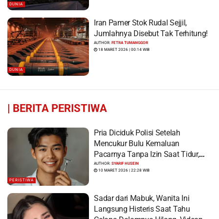
DUNIA
Iran Pamer Stok Rudal Sejjil,
Jumlahnya Disebut Tak Terhitung!
AUTHOR:
FETRA TUMANGGOR
18 MARET 2026 | 00:14 WIB
DUNIA
|
BERITA PERISTIWA
Pria Diciduk Polisi Setelah
Mencukur Bulu Kemaluan
Pacarnya Tanpa Izin Saat Tidur,
Korban Syok Saat Terbangun
AUTHOR:
SYARIF HUSEIN
10 MARET 2026 | 22:28 WIB
PERISTIWA
Sadar dari Mabuk, Wanita Ini
Langsung Histeris Saat Tahu