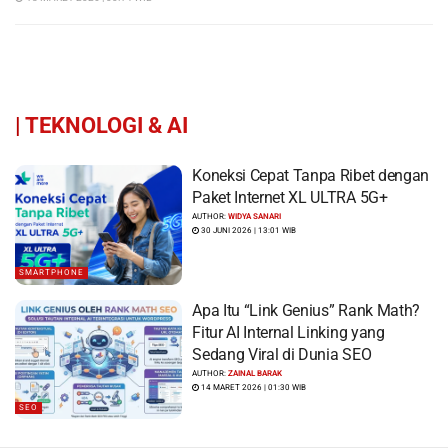
|
TEKNOLOGI & AI
Koneksi Cepat Tanpa Ribet dengan
Paket Internet XL ULTRA 5G+
AUTHOR:
WIDYA SANARI
30 JUNI 2026 | 13:01 WIB
SMARTPHONE
Apa Itu “Link Genius” Rank Math?
Fitur AI Internal Linking yang
Sedang Viral di Dunia SEO
AUTHOR:
ZAINAL BARAK
14 MARET 2026 | 01:30 WIB
SEO