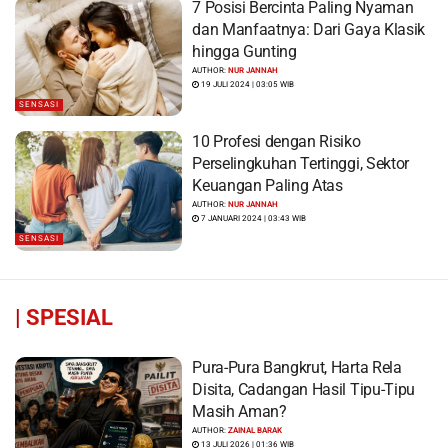
7 Posisi Bercinta Paling Nyaman
dan Manfaatnya: Dari Gaya Klasik
hingga Gunting
AUTHOR:
NUR JANNAH
19 JULI 2024 | 03:05 WIB
SENSASI
10 Profesi dengan Risiko
Perselingkuhan Tertinggi, Sektor
Keuangan Paling Atas
AUTHOR:
NUR JANNAH
7 JANUARI 2024 | 03:43 WIB
SENSASI
|
SPESIAL
Pura-Pura Bangkrut, Harta Rela
Disita, Cadangan Hasil Tipu-Tipu
Masih Aman?
AUTHOR:
ZAINAL BARAK
13 JULI 2026 | 01:36 WIB