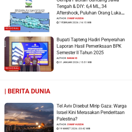
Tengah & DIY: 6,4 ML, 34
Aftershock, Puluhan Orang Luka
dan Ratusan Bangunan Rusak
AUTHOR:
SYARIF HUSEIN
7 FEBRUARI 2026 | 16:15 WIB
REGIONAL
Bupati Tapteng Hadiri Penyerahan
Laporan Hasil Pemeriksaan BPK
Semester II Tahun 2025
AUTHOR:
BARAK ID
31 JANUARI 2026 | 15:51 WIB
REGIONAL
|
BERITA DUNIA
Tel Aviv Disebut Mirip Gaza: Warga
Israel Kini Merasakan Penderitaan
Palestina?
AUTHOR:
SYARIF HUSEIN
19 MARET 2026 | 03:42 WIB