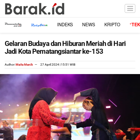
INDEKS
NEWS
KRIPTO
°TE
Gelaran Budaya dan Hiburan Meriah di Hari
Jadi Kota Pematangsiantar ke-153
Author:
Maita Manik
27 April 2024 | 15:51 WIB