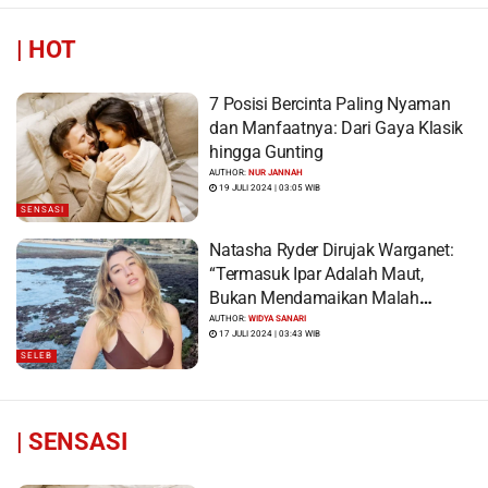
|
HOT
7 Posisi Bercinta Paling Nyaman
dan Manfaatnya: Dari Gaya Klasik
hingga Gunting
AUTHOR:
NUR JANNAH
19 JULI 2024 | 03:05 WIB
SENSASI
Natasha Ryder Dirujak Warganet:
“Termasuk Ipar Adalah Maut,
Bukan Mendamaikan Malah
Menyiram Bensin”
AUTHOR:
WIDYA SANARI
17 JULI 2024 | 03:43 WIB
SELEB
|
SENSASI