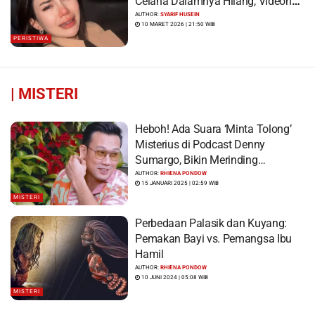
Celana Dalamnya Hilang, Videonya
Viral
AUTHOR:
SYARIF HUSEIN
10 MARET 2026 | 21:50 WIB
PERISTIWA
|
MISTERI
Heboh! Ada Suara ‘Minta Tolong’
Misterius di Podcast Denny
Sumargo, Bikin Merinding…
AUTHOR:
RHIENA PONDOW
15 JANUARI 2025 | 02:59 WIB
MISTERI
Perbedaan Palasik dan Kuyang:
Pemakan Bayi vs. Pemangsa Ibu
Hamil
AUTHOR:
RHIENA PONDOW
10 JUNI 2024 | 05:08 WIB
MISTERI