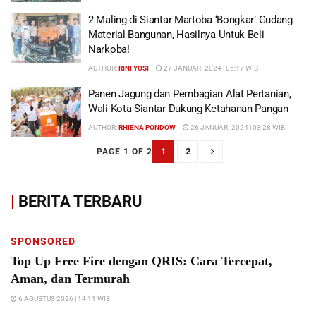
2 Maling di Siantar Martoba ‘Bongkar’ Gudang
Material Bangunan, Hasilnya Untuk Beli
Narkoba!
AUTHOR:
RINI YOSI
27 JANUARI 2024 | 05:17 WIB
Panen Jagung dan Pembagian Alat Pertanian,
Wali Kota Siantar Dukung Ketahanan Pangan
AUTHOR:
RHIENA PONDOW
26 JANUARI 2024 | 03:28 WIB
1
2
PAGE 1 OF 2
|
BERITA TERBARU
SPONSORED
Top Up Free Fire dengan QRIS: Cara Tercepat,
Aman, dan Termurah
6 AGUSTUS 2026 | 14:11 WIB