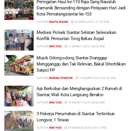
Peringatan Haul ke-110 Raja Sang Naualuh
Damanik Bersanding dengan Perayaan Hari Jadi
Kota Pematangsiantar ke-153
AUTHOR:
MAITA MANIK
24 APRIL 2024 | 21:29 WIB
Mediasi Polsek Siantar Selatan Selesaikan
Konflik Pencurian Tong Bekas Aspal
AUTHOR:
RINI YOSI
13 MARET 2024 | 03:05 WIB
Musik Odong-odong Siantar Dianggap
Mengganggu dan Tak Relevan, Bakal Ditertibkan
Satpol PP
AUTHOR:
RHIENA PONDOW
13 MARET 2024 | 02:52 WIB
Api Berkobar dan Menghanguskan 2 Rumah di
Siantar, Wali Kota Langsung Beraksi
AUTHOR:
RINI YOSI
10 MARET 2024 | 04:36 WIB
3 Pekerja Perumahan di Siantar Tertimbun
Longsor, 1 Tewas
AUTHOR:
RINI YOSI
5 FEBRUARI 2024 | 03:51 WIB