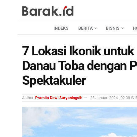
INDEKS
BERITA
BISNIS
H
7 Lokasi Ikonik untu
Danau Toba dengan 
Spektakuler
Author:
Pramita Dewi Suryaningsih
28 Januari 2024 | 02:08 WI