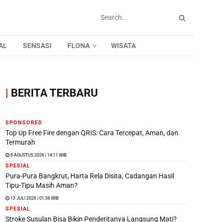
AL
SENSASI
FLONA
WISATA
|
BERITA TERBARU
SPONSORED
Top Up Free Fire dengan QRIS: Cara Tercepat, Aman, dan
Termurah
6 AGUSTUS 2026 | 14:11 WIB
SPESIAL
Pura-Pura Bangkrut, Harta Rela Disita, Cadangan Hasil
Tipu-Tipu Masih Aman?
13 JULI 2026 | 01:36 WIB
SPESIAL
Stroke Susulan Bisa Bikin Penderitanya Langsung Mati?