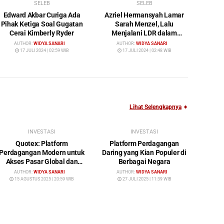
SELEB
SELEB
Edward Akbar Curiga Ada
Azriel Hermansyah Lamar
Pihak Ketiga Soal Gugatan
Sarah Menzel, Lalu
Cerai Kimberly Ryder
Menjalani LDR dalam
Waktu yang Cukup Lama
AUTHOR:
WIDYA SANARI
AUTHOR:
WIDYA SANARI
17 JULI 2024 | 02:59 WIB
17 JULI 2024 | 02:48 WIB
Lihat Selengkapnya
➧
INVESTASI
INVESTASI
Quotex: Platform
Platform Perdagangan
Perdagangan Modern untuk
Daring yang Kian Populer di
Akses Pasar Global dan
Berbagai Negara
Investasi Cerdas
AUTHOR:
WIDYA SANARI
AUTHOR:
WIDYA SANARI
15 AGUSTUS 2025 | 20:59 WIB
27 JULI 2025 | 11:39 WIB