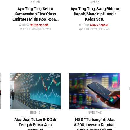
SELEB
SELEB
Ayu Ting Ting Sebut
Ayu Ting Ting, Sang Biduan
Kemewahan First Class
Depok, Mencicipi Langit
Emirates Mirip Kos-kosan
Kelas Satu
Mewah
AUTHOR:
WIDYA SANARI
AUTHOR:
WIDYA SANARI
17 JULI 2024 | 03:25 WIB
17 JULI 2024 | 03:12 WIB
BISNIS
INVESTASI
Aksi Jual Tekan IHSG di
IHSG “Terbang” di Atas
Tengah Bursa Asia
8.200, Investor Kembali