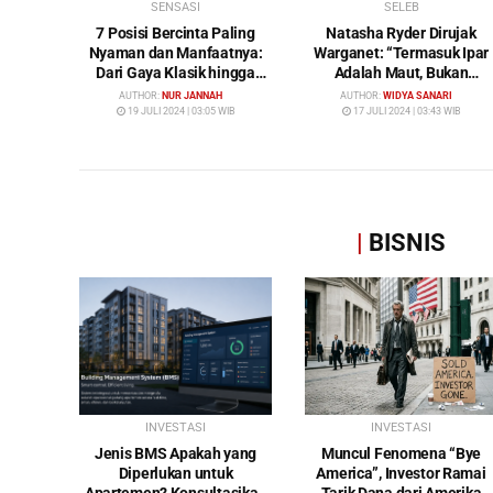
SENSASI
SELEB
7 Posisi Bercinta Paling
Natasha Ryder Dirujak
Nyaman dan Manfaatnya:
Warganet: “Termasuk Ipar
Dari Gaya Klasik hingga
Adalah Maut, Bukan
Gunting
Mendamaikan Malah
AUTHOR:
NUR JANNAH
AUTHOR:
WIDYA SANARI
Menyiram Bensin”
19 JULI 2024 | 03:05 WIB
17 JULI 2024 | 03:43 WIB
|
BISNIS
INVESTASI
INVESTASI
Jenis BMS Apakah yang
Muncul Fenomena “Bye
Diperlukan untuk
America”, Investor Ramai