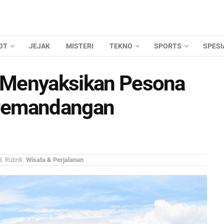
OT
JEJAK
MISTERI
TEKNO
SPORTS
SPESI
k Menyaksikan Pesona
Pemandangan
B
Rubrik:
Wisata & Perjalanan