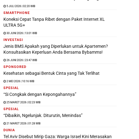
5 JULI 2026 | 02:20 WIB
SMARTPHONE
Koneksi Cepat Tanpa Ribet dengan Paket Internet XL
ULTRA 5G+
30 JUNI 2026 | 13:01 WIB
INVESTASI
Jenis BMS Apakah yang Diperlukan untuk Apartemen?
Konsultasikan Keperluan Anda Bersama Bybamms!
26 JUNI 2026 | 23:47 WIB
SPONSORED
Kesehatan sebagai Bentuk Cinta yang Tak Terlihat
2 MEI 2026 | 10:16 WIB
SPESIAL
“Si Congkak dengan Kepongahannya”
25 MARET 2026 | 02:23 WIB
SPESIAL
“Dibaikin, Ngelunjak. Diturutin, Menindas”
21 MARET 2026 | 01:28 WIB
DUNIA
Tel Aviv Disebut Mirip Gaza: Warga Israel Kini Merasakan