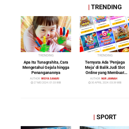
|
TRENDING
TRENDING
TRENDING
Apa Itu Tunagrahita, Cara
Ternyata Ada ‘Penjaga
Mengetahui Gejala hingga
Meja’ di Balik Judi Slot
Penanganannya
Online yang Membuat
Pemain Tak Pernah
AUTHOR:
WIDYA SANARI
AUTHOR:
NUR JANNAH
Menang!
27 MEI 2024 | 01:33 WIB
30 APRIL 2024 | 03:39 WIB
|
SPORT