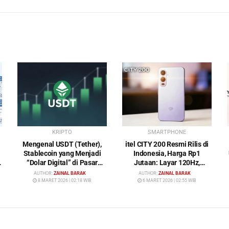
KRIPTO
SMARTPHONE
Mengenal USDT (Tether),
itel CITY 200 Resmi Rilis di
Stablecoin yang Menjadi
Indonesia, Harga Rp1
“Dolar Digital” di Pasar
Jutaan: Layar 120Hz,
Kripto
Kamera 50MP, NFC dan
AUTHOR:
ZAINAL BARAK
AUTHOR:
ZAINAL BARAK
Baterai 5200 mAh
8 MARET 2026 | 02:18 WIB
6 MARET 2026 | 02:55 WIB