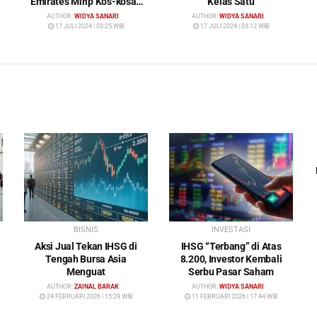
Emirates Mirip Kos-kosan
Kelas Satu
Mewah
AUTHOR:
WIDYA SANARI
AUTHOR:
WIDYA SANARI
17 JULI 2024 | 03:25 WIB
17 JULI 2024 | 03:12 WIB
BISNIS
INVESTASI
Aksi Jual Tekan IHSG di
IHSG “Terbang” di Atas
Tengah Bursa Asia
8.200, Investor Kembali
Menguat
Serbu Pasar Saham
AUTHOR:
ZAINAL BARAK
AUTHOR:
WIDYA SANARI
24 FEBRUARI 2026 | 15:29 WIB
11 FEBRUARI 2026 | 17:44 WIB