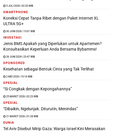
5 JULI 2026 | 02:20 WIB
SMARTPHONE
Koneksi Cepat Tanpa Ribet dengan Paket Internet XL
ULTRA 5G+
30 JUNI 2026 | 13:01 WIB
INVESTASI
Jenis BMS Apakah yang Diperlukan untuk Apartemen?
Konsultasikan Keperluan Anda Bersama Bybamms!
26 JUNI 2026 | 23:47 WIB
SPONSORED
Kesehatan sebagai Bentuk Cinta yang Tak Terlihat
2 MEI 2026 | 10:16 WIB
SPESIAL
“Si Congkak dengan Kepongahannya”
25 MARET 2026 | 02:23 WIB
SPESIAL
“Dibaikin, Ngelunjak. Diturutin, Menindas”
21 MARET 2026 | 01:28 WIB
DUNIA
Tel Aviv Disebut Mirip Gaza: Warga Israel Kini Merasakan