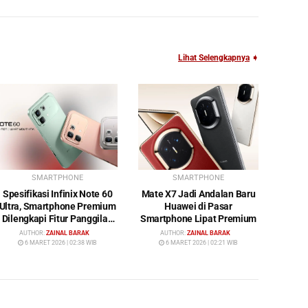
Lihat Selengkapnya
➧
SMARTPHONE
SMARTPHONE
Spesifikasi Infinix Note 60
Mate X7 Jadi Andalan Baru
Ultra, Smartphone Premium
Huawei di Pasar
Dilengkapi Fitur Panggilan
Smartphone Lipat Premium
Satelit
AUTHOR:
ZAINAL BARAK
AUTHOR:
ZAINAL BARAK
6 MARET 2026 | 02:38 WIB
6 MARET 2026 | 02:21 WIB