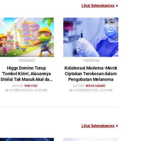
Lihat Selengkapnya
➧
TRENDING
TRENDING
Higgs Domino Tutup
Kolaborasi Moderna-Merck
‘Tombol Kirim’, Alasannya
Ciptakan Terobosan dalam
Dinilai Tak Masuk Akal dan
Pengobatan Melanoma
Rugikan Pengguna
AUTHOR:
RINI YOSI
AUTHOR:
WIDYA SANARI
19 FEBRUARI 2024 | 05:00 WIB
16 DESEMBER 2023 | 19:18 WIB
Lihat Selengkapnya
➧