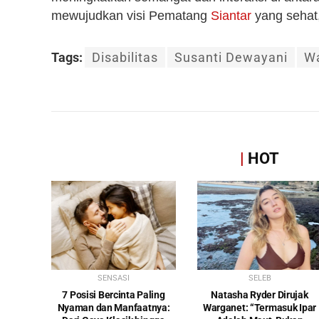
mewujudkan visi Pematang
Siantar
yang sehat, 
Tags:
Disabilitas
Susanti Dewayani
Wa
|
HOT
SENSASI
SELEB
7 Posisi Bercinta Paling
Natasha Ryder Dirujak
Nyaman dan Manfaatnya:
Warganet: “Termasuk Ipar