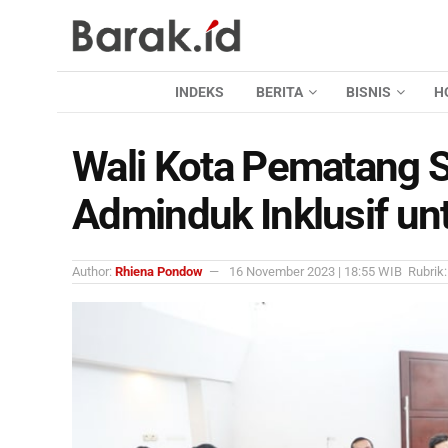
INDEKS
BERITA
BISNIS
H
Wali Kota Pematang Si
Adminduk Inklusif unt
Author:
Rhiena Pondow
16 November 2023 | 18:55 WIB
Rubrik