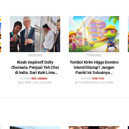
TRENDING
TRENDING
Kisah Inspiratif Dolly
Tombol Kirim Higgs Domino
Chaiwala, Penjual Teh Chai
Island Ditutup? Jangan
di India: Dari Kaki Lima
Panik! Ini Solusinya…
Menuju Kehidupan Mewah
AUTHOR:
NUR JANNAH
AUTHOR:
RINI YOSI
22 APRIL 2024 | 22:36 WIB
19 FEBRUARI 2024 | 05:44 WIB