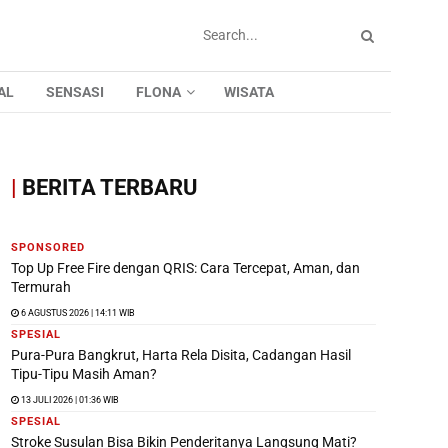
AL
SENSASI
FLONA
WISATA
|
BERITA TERBARU
SPONSORED
Top Up Free Fire dengan QRIS: Cara Tercepat, Aman, dan
Termurah
6 AGUSTUS 2026 | 14:11 WIB
SPESIAL
Pura-Pura Bangkrut, Harta Rela Disita, Cadangan Hasil
Tipu-Tipu Masih Aman?
13 JULI 2026 | 01:36 WIB
SPESIAL
Stroke Susulan Bisa Bikin Penderitanya Langsung Mati?