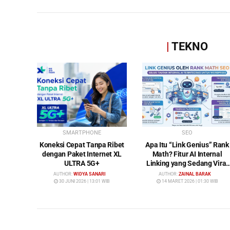
|
TEKNO
SMARTPHONE
SEO
Koneksi Cepat Tanpa Ribet
Apa Itu “Link Genius” Rank
dengan Paket Internet XL
Math? Fitur AI Internal
ULTRA 5G+
Linking yang Sedang Viral
di Dunia SEO
AUTHOR:
WIDYA SANARI
AUTHOR:
ZAINAL BARAK
30 JUNI 2026 | 13:01 WIB
14 MARET 2026 | 01:30 WIB