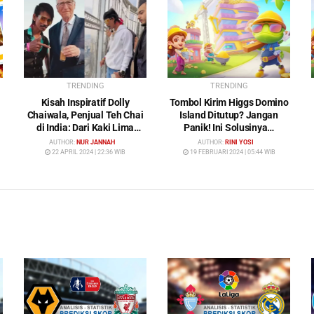
TRENDING
TRENDING
Kisah Inspiratif Dolly
Tombol Kirim Higgs Domino
Chaiwala, Penjual Teh Chai
Island Ditutup? Jangan
di India: Dari Kaki Lima
Panik! Ini Solusinya…
Menuju Kehidupan Mewah
AUTHOR:
NUR JANNAH
AUTHOR:
RINI YOSI
22 APRIL 2024 | 22:36 WIB
19 FEBRUARI 2024 | 05:44 WIB