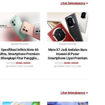
Lihat Selengkapnya
➧
SMARTPHONE
SMARTPHONE
Spesifikasi Infinix Note 60
Mate X7 Jadi Andalan Baru
Ultra, Smartphone Premium
Huawei di Pasar
Dilengkapi Fitur Panggilan
Smartphone Lipat Premium
Satelit
AUTHOR:
ZAINAL BARAK
AUTHOR:
ZAINAL BARAK
6 MARET 2026 | 02:38 WIB
6 MARET 2026 | 02:21 WIB
Lihat Selengkapnya
➧