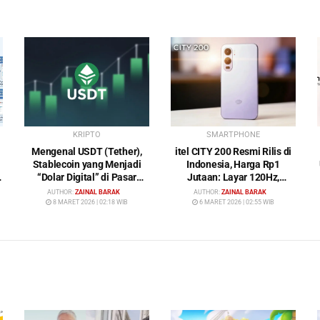
KRIPTO
SMARTPHONE
Mengenal USDT (Tether),
itel CITY 200 Resmi Rilis di
Stablecoin yang Menjadi
Indonesia, Harga Rp1
“Dolar Digital” di Pasar
Jutaan: Layar 120Hz,
Kripto
Kamera 50MP, NFC dan
AUTHOR:
ZAINAL BARAK
AUTHOR:
ZAINAL BARAK
Baterai 5200 mAh
8 MARET 2026 | 02:18 WIB
6 MARET 2026 | 02:55 WIB