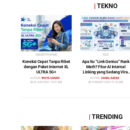
|
TEKNO
SMARTPHONE
SEO
Koneksi Cepat Tanpa Ribet
Apa Itu “Link Genius” Rank
dengan Paket Internet XL
Math? Fitur AI Internal
ULTRA 5G+
Linking yang Sedang Viral
di Dunia SEO
AUTHOR:
WIDYA SANARI
AUTHOR:
ZAINAL BARAK
30 JUNI 2026 | 13:01 WIB
14 MARET 2026 | 01:30 WIB
|
TRENDING