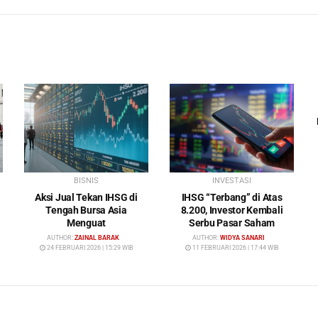
BISNIS
INVESTASI
Aksi Jual Tekan IHSG di
IHSG “Terbang” di Atas
Tengah Bursa Asia
8.200, Investor Kembali
Menguat
Serbu Pasar Saham
AUTHOR:
ZAINAL BARAK
AUTHOR:
WIDYA SANARI
24 FEBRUARI 2026 | 15:29 WIB
11 FEBRUARI 2026 | 17:44 WIB