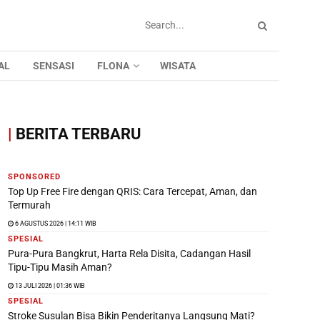
AL
SENSASI
FLONA
WISATA
|
BERITA TERBARU
SPONSORED
Top Up Free Fire dengan QRIS: Cara Tercepat, Aman, dan
Termurah
6 AGUSTUS 2026 | 14:11 WIB
SPESIAL
Pura-Pura Bangkrut, Harta Rela Disita, Cadangan Hasil
Tipu-Tipu Masih Aman?
13 JULI 2026 | 01:36 WIB
SPESIAL
Stroke Susulan Bisa Bikin Penderitanya Langsung Mati?