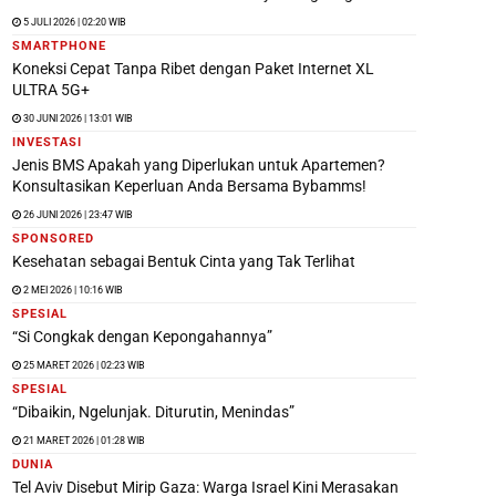
5 JULI 2026 | 02:20 WIB
SMARTPHONE
Koneksi Cepat Tanpa Ribet dengan Paket Internet XL
ULTRA 5G+
30 JUNI 2026 | 13:01 WIB
INVESTASI
Jenis BMS Apakah yang Diperlukan untuk Apartemen?
Konsultasikan Keperluan Anda Bersama Bybamms!
26 JUNI 2026 | 23:47 WIB
SPONSORED
Kesehatan sebagai Bentuk Cinta yang Tak Terlihat
2 MEI 2026 | 10:16 WIB
SPESIAL
“Si Congkak dengan Kepongahannya”
25 MARET 2026 | 02:23 WIB
SPESIAL
“Dibaikin, Ngelunjak. Diturutin, Menindas”
21 MARET 2026 | 01:28 WIB
DUNIA
Tel Aviv Disebut Mirip Gaza: Warga Israel Kini Merasakan