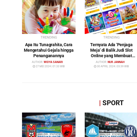
TRENDING
TRENDING
Apa Itu Tunagrahita, Cara
Ternyata Ada ‘Penjaga
Mengetahui Gejala hingga
Meja’ di Balik Judi Slot
Penanganannya
Online yang Membuat
Pemain Tak Pernah
AUTHOR:
WIDYA SANARI
AUTHOR:
NUR JANNAH
Menang!
27 MEI 2024 | 01:33 WIB
30 APRIL 2024 | 03:39 WIB
|
SPORT