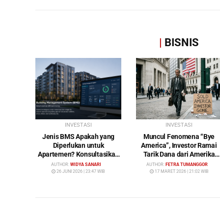
|
BISNIS
INVESTASI
INVESTASI
Jenis BMS Apakah yang
Muncul Fenomena “Bye
Diperlukan untuk
America”, Investor Ramai
Apartemen? Konsultasikan
Tarik Dana dari Amerika
Keperluan Anda Bersama
Serikat: Wall Street Mulai
AUTHOR:
WIDYA SANARI
AUTHOR:
FETRA TUMANGGOR
Bybamms!
Ditinggalkan
26 JUNI 2026 | 23:47 WIB
17 MARET 2026 | 21:02 WIB