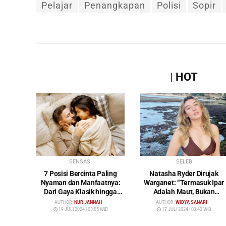
Pelajar
Penangkapan
Polisi
Sopir
|
HOT
SENSASI
SELEB
7 Posisi Bercinta Paling
Natasha Ryder Dirujak
Nyaman dan Manfaatnya:
Warganet: “Termasuk Ipar
Dari Gaya Klasik hingga
Adalah Maut, Bukan
Gunting
Mendamaikan Malah
AUTHOR:
NUR JANNAH
AUTHOR:
WIDYA SANARI
Menyiram Bensin”
19 JULI 2024 | 03:05 WIB
17 JULI 2024 | 03:43 WIB