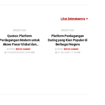
Lihat Selengkapnya
➧
INVESTASI
INVESTASI
Quotex: Platform
Platform Perdagangan
Perdagangan Modern untuk
Daring yang Kian Populer di
Akses Pasar Global dan
Berbagai Negara
Investasi Cerdas
AUTHOR:
WIDYA SANARI
AUTHOR:
WIDYA SANARI
15 AGUSTUS 2025 | 20:59 WIB
27 JULI 2025 | 11:39 WIB