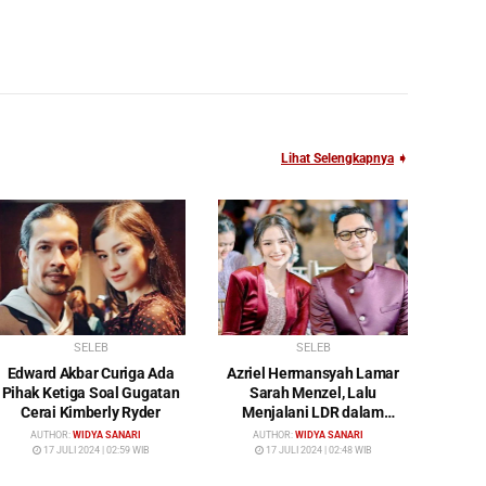
Lihat Selengkapnya
➧
SELEB
SELEB
Edward Akbar Curiga Ada
Azriel Hermansyah Lamar
Pihak Ketiga Soal Gugatan
Sarah Menzel, Lalu
Cerai Kimberly Ryder
Menjalani LDR dalam
Waktu yang Cukup Lama
AUTHOR:
WIDYA SANARI
AUTHOR:
WIDYA SANARI
17 JULI 2024 | 02:59 WIB
17 JULI 2024 | 02:48 WIB