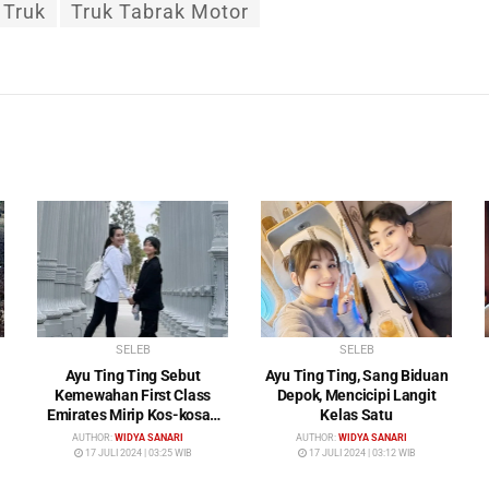
Truk
Truk Tabrak Motor
SELEB
SELEB
Ayu Ting Ting Sebut
Ayu Ting Ting, Sang Biduan
Kemewahan First Class
Depok, Mencicipi Langit
Emirates Mirip Kos-kosan
Kelas Satu
Mewah
AUTHOR:
WIDYA SANARI
AUTHOR:
WIDYA SANARI
17 JULI 2024 | 03:25 WIB
17 JULI 2024 | 03:12 WIB