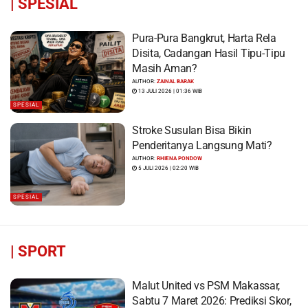
|
SPESIAL
Pura-Pura Bangkrut, Harta Rela
Disita, Cadangan Hasil Tipu-Tipu
Masih Aman?
AUTHOR:
ZAINAL BARAK
13 JULI 2026 | 01:36 WIB
SPESIAL
Stroke Susulan Bisa Bikin
Penderitanya Langsung Mati?
AUTHOR:
RHIENA PONDOW
5 JULI 2026 | 02:20 WIB
SPESIAL
|
SPORT
Malut United vs PSM Makassar,
Sabtu 7 Maret 2026: Prediksi Skor,