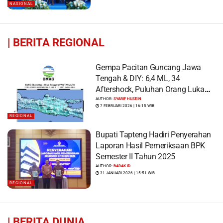
NASIONAL
|
BERITA REGIONAL
Gempa Pacitan Guncang Jawa
Tengah & DIY: 6,4 ML, 34
Aftershock, Puluhan Orang Luka
dan Ratusan Bangunan Rusak
AUTHOR:
SYARIF HUSEIN
7 FEBRUARI 2026 | 16:15 WIB
REGIONAL
Bupati Tapteng Hadiri Penyerahan
Laporan Hasil Pemeriksaan BPK
Semester II Tahun 2025
AUTHOR:
BARAK ID
31 JANUARI 2026 | 15:51 WIB
REGIONAL
|
BERITA DUNIA