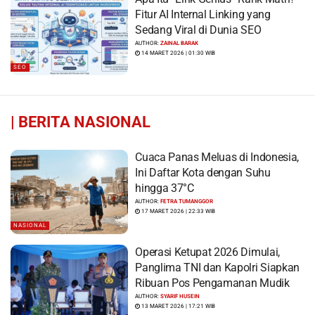
Fitur AI Internal Linking yang
Sedang Viral di Dunia SEO
AUTHOR:
ZAINAL BARAK
14 MARET 2026 | 01:30 WIB
SEO
|
BERITA NASIONAL
Cuaca Panas Meluas di Indonesia,
Ini Daftar Kota dengan Suhu
hingga 37°C
AUTHOR:
FETRA TUMANGGOR
17 MARET 2026 | 22:33 WIB
NASIONAL
Operasi Ketupat 2026 Dimulai,
Panglima TNI dan Kapolri Siapkan
Ribuan Pos Pengamanan Mudik
AUTHOR:
SYARIF HUSEIN
13 MARET 2026 | 17:21 WIB