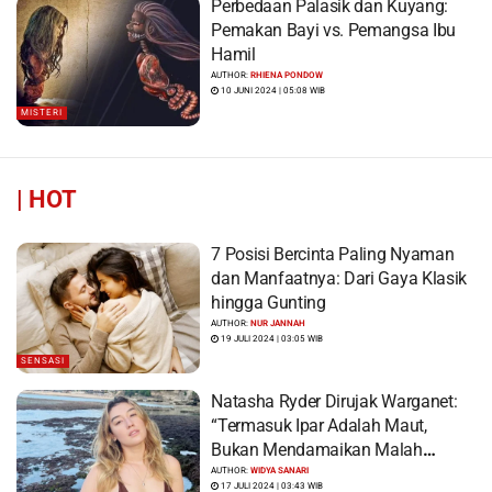
Perbedaan Palasik dan Kuyang:
Pemakan Bayi vs. Pemangsa Ibu
Hamil
AUTHOR:
RHIENA PONDOW
10 JUNI 2024 | 05:08 WIB
MISTERI
|
HOT
7 Posisi Bercinta Paling Nyaman
dan Manfaatnya: Dari Gaya Klasik
hingga Gunting
AUTHOR:
NUR JANNAH
19 JULI 2024 | 03:05 WIB
SENSASI
Natasha Ryder Dirujak Warganet:
“Termasuk Ipar Adalah Maut,
Bukan Mendamaikan Malah
Menyiram Bensin”
AUTHOR:
WIDYA SANARI
17 JULI 2024 | 03:43 WIB