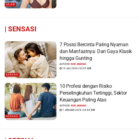
SELEB
|
SENSASI
7 Posisi Bercinta Paling Nyaman
dan Manfaatnya: Dari Gaya Klasik
hingga Gunting
AUTHOR:
NUR JANNAH
19 JULI 2024 | 03:05 WIB
SENSASI
10 Profesi dengan Risiko
Perselingkuhan Tertinggi, Sektor
Keuangan Paling Atas
AUTHOR:
NUR JANNAH
7 JANUARI 2024 | 03:43 WIB
SENSASI