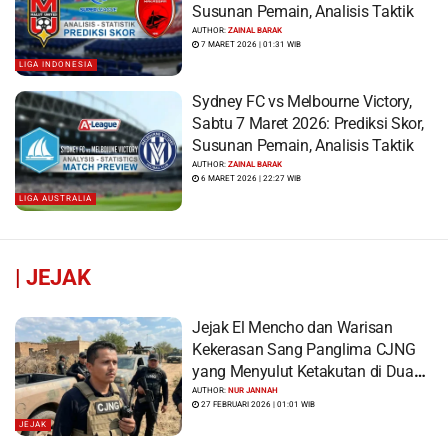
Susunan Pemain, Analisis Taktik
AUTHOR:
ZAINAL BARAK
7 MARET 2026 | 01:31 WIB
LIGA INDONESIA
Sydney FC vs Melbourne Victory,
Sabtu 7 Maret 2026: Prediksi Skor,
Susunan Pemain, Analisis Taktik
AUTHOR:
ZAINAL BARAK
6 MARET 2026 | 22:27 WIB
LIGA AUSTRALIA
|
JEJAK
Jejak El Mencho dan Warisan
Kekerasan Sang Panglima CJNG
yang Menyulut Ketakutan di Dua
Benua
AUTHOR:
NUR JANNAH
27 FEBRUARI 2026 | 01:01 WIB
JEJAK