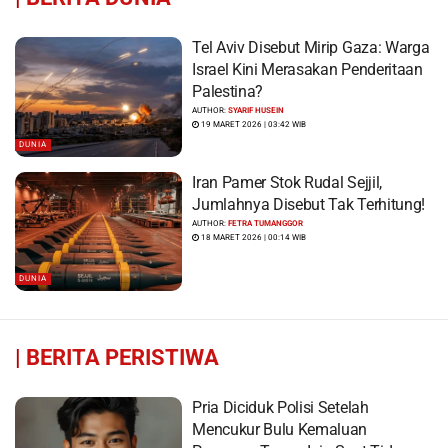
Tel Aviv Disebut Mirip Gaza: Warga
Israel Kini Merasakan Penderitaan
Palestina?
AUTHOR:
SYARIF HUSEIN
19 MARET 2026 | 03:42 WIB
DUNIA
Iran Pamer Stok Rudal Sejjil,
Jumlahnya Disebut Tak Terhitung!
AUTHOR:
FETRA TUMANGGOR
18 MARET 2026 | 00:14 WIB
DUNIA
|
BERITA PERISTIWA
Pria Diciduk Polisi Setelah
Mencukur Bulu Kemaluan