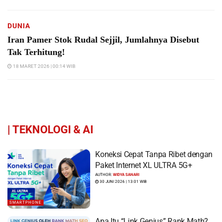
DUNIA
Iran Pamer Stok Rudal Sejjil, Jumlahnya Disebut
Tak Terhitung!
18 MARET 2026 | 00:14 WIB
|
TEKNOLOGI & AI
Koneksi Cepat Tanpa Ribet dengan
Paket Internet XL ULTRA 5G+
AUTHOR:
WIDYA SANARI
30 JUNI 2026 | 13:01 WIB
SMARTPHONE
Apa Itu “Link Genius” Rank Math?