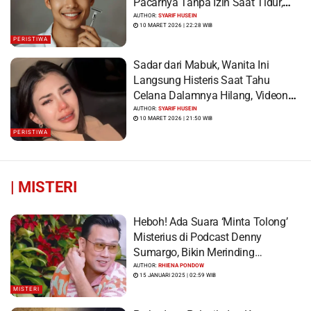
Pacarnya Tanpa Izin Saat Tidur,
Korban Syok Saat Terbangun
AUTHOR:
SYARIF HUSEIN
10 MARET 2026 | 22:28 WIB
PERISTIWA
Sadar dari Mabuk, Wanita Ini
Langsung Histeris Saat Tahu
Celana Dalamnya Hilang, Videonya
Viral
AUTHOR:
SYARIF HUSEIN
10 MARET 2026 | 21:50 WIB
PERISTIWA
|
MISTERI
Heboh! Ada Suara ‘Minta Tolong’
Misterius di Podcast Denny
Sumargo, Bikin Merinding…
AUTHOR:
RHIENA PONDOW
15 JANUARI 2025 | 02:59 WIB
MISTERI