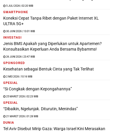
5 JULI 2026 | 02:20 WIB
SMARTPHONE
Koneksi Cepat Tanpa Ribet dengan Paket Internet XL
ULTRA 5G+
30 JUNI 2026 | 13:01 WIB
INVESTASI
Jenis BMS Apakah yang Diperlukan untuk Apartemen?
Konsultasikan Keperluan Anda Bersama Bybamms!
26 JUNI 2026 | 23:47 WIB
SPONSORED
Kesehatan sebagai Bentuk Cinta yang Tak Terlihat
2 MEI 2026 | 10:16 WIB
SPESIAL
“Si Congkak dengan Kepongahannya”
25 MARET 2026 | 02:23 WIB
SPESIAL
“Dibaikin, Ngelunjak. Diturutin, Menindas”
21 MARET 2026 | 01:28 WIB
DUNIA
Tel Aviv Disebut Mirip Gaza: Warga Israel Kini Merasakan