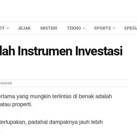
OT
JEJAK
MISTERI
TEKNO
SPORTS
SPESI
ilah Instrumen Investasi
nsored
pertama yang mungkin terlintas di benak adalah
tau properti.
 terlupakan, padahal dampaknya jauh lebih
.