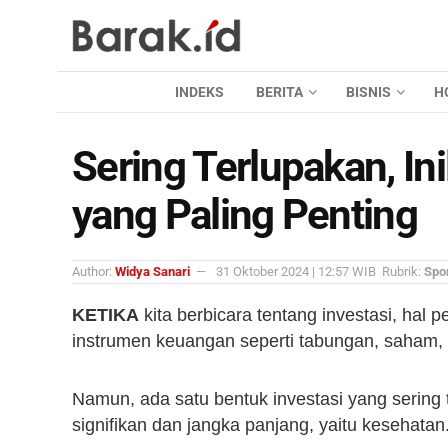
INDEKS
BERITA
BISNIS
H
Sering Terlupakan, In
yang Paling Penting
Author:
Widya Sanari
31 Oktober 2024 | 12:57 WIB
Rubrik:
Spo
KETIKA
kita berbicara tentang investasi, hal 
instrumen keuangan seperti tabungan, saham, a
Namun, ada satu bentuk investasi yang sering
signifikan dan jangka panjang, yaitu kesehatan