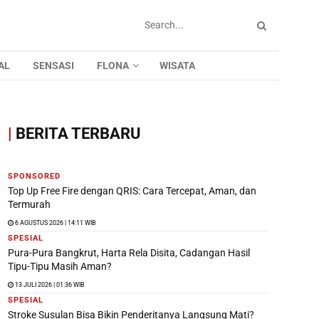
AL
SENSASI
FLONA
WISATA
|
BERITA TERBARU
SPONSORED
Top Up Free Fire dengan QRIS: Cara Tercepat, Aman, dan
Termurah
6 AGUSTUS 2026 | 14:11 WIB
SPESIAL
Pura-Pura Bangkrut, Harta Rela Disita, Cadangan Hasil
Tipu-Tipu Masih Aman?
13 JULI 2026 | 01:36 WIB
SPESIAL
Stroke Susulan Bisa Bikin Penderitanya Langsung Mati?