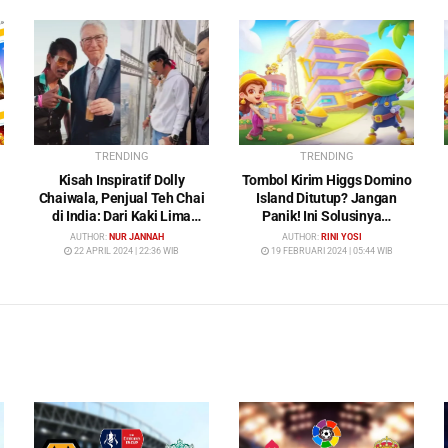
TRENDING
TRENDING
Kisah Inspiratif Dolly
Tombol Kirim Higgs Domino
Chaiwala, Penjual Teh Chai
Island Ditutup? Jangan
di India: Dari Kaki Lima
Panik! Ini Solusinya…
Menuju Kehidupan Mewah
AUTHOR:
NUR JANNAH
AUTHOR:
RINI YOSI
22 APRIL 2024 | 22:36 WIB
19 FEBRUARI 2024 | 05:44 WIB