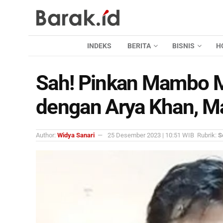
INDEKS
BERITA
BISNIS
H
Sah! Pinkan Mambo 
dengan Arya Khan, M
Author:
Widya Sanari
25 Desember 2023 | 10:51 WIB
Rubrik:
S