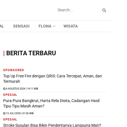
AL
SENSASI
FLONA
WISATA
|
BERITA TERBARU
SPONSORED
Top Up Free Fire dengan QRIS: Cara Tercepat, Aman, dan
Termurah
6 AGUSTUS 2026 | 14:11 WIB
SPESIAL
Pura-Pura Bangkrut, Harta Rela Disita, Cadangan Hasil
Tipu-Tipu Masih Aman?
13 JULI 2026 | 01:36 WIB
SPESIAL
Stroke Susulan Bisa Bikin Penderitanya Langsung Mati?