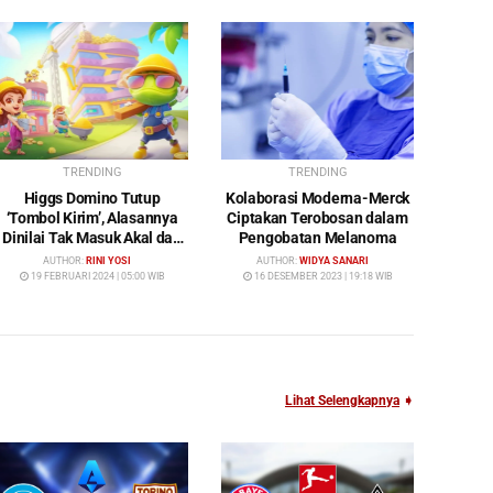
TRENDING
TRENDING
Higgs Domino Tutup
Kolaborasi Moderna-Merck
‘Tombol Kirim’, Alasannya
Ciptakan Terobosan dalam
Dinilai Tak Masuk Akal dan
Pengobatan Melanoma
Rugikan Pengguna
AUTHOR:
RINI YOSI
AUTHOR:
WIDYA SANARI
19 FEBRUARI 2024 | 05:00 WIB
16 DESEMBER 2023 | 19:18 WIB
Lihat Selengkapnya
➧