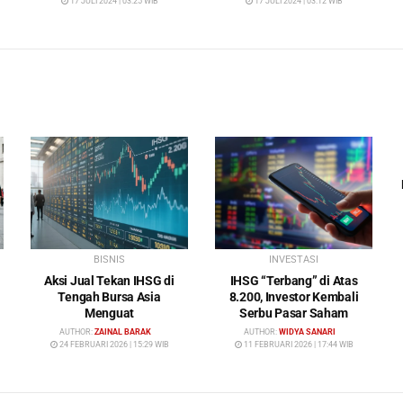
17 JULI 2024 | 03:25 WIB
17 JULI 2024 | 03:12 WIB
BISNIS
INVESTASI
Aksi Jual Tekan IHSG di
IHSG “Terbang” di Atas
Tengah Bursa Asia
8.200, Investor Kembali
Menguat
Serbu Pasar Saham
AUTHOR:
ZAINAL BARAK
AUTHOR:
WIDYA SANARI
24 FEBRUARI 2026 | 15:29 WIB
11 FEBRUARI 2026 | 17:44 WIB