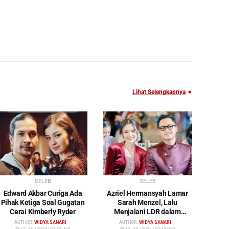
Lihat Selengkapnya
➧
SELEB
SELEB
Edward Akbar Curiga Ada
Azriel Hermansyah Lamar
Pihak Ketiga Soal Gugatan
Sarah Menzel, Lalu
Cerai Kimberly Ryder
Menjalani LDR dalam
Waktu yang Cukup Lama
AUTHOR:
WIDYA SANARI
AUTHOR:
WIDYA SANARI