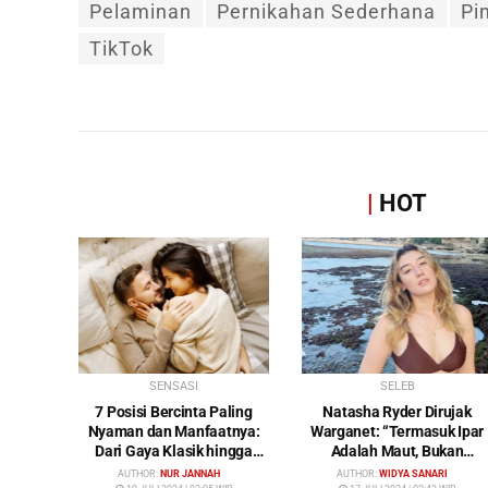
Pelaminan
Pernikahan Sederhana
Pi
TikTok
|
HOT
SENSASI
SELEB
7 Posisi Bercinta Paling
Natasha Ryder Dirujak
Nyaman dan Manfaatnya:
Warganet: “Termasuk Ipar
Dari Gaya Klasik hingga
Adalah Maut, Bukan
Gunting
Mendamaikan Malah
AUTHOR:
NUR JANNAH
AUTHOR:
WIDYA SANARI