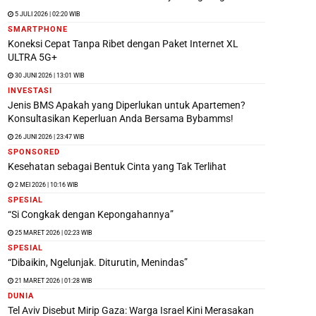
5 JULI 2026 | 02:20 WIB
SMARTPHONE
Koneksi Cepat Tanpa Ribet dengan Paket Internet XL
ULTRA 5G+
30 JUNI 2026 | 13:01 WIB
INVESTASI
Jenis BMS Apakah yang Diperlukan untuk Apartemen?
Konsultasikan Keperluan Anda Bersama Bybamms!
26 JUNI 2026 | 23:47 WIB
SPONSORED
Kesehatan sebagai Bentuk Cinta yang Tak Terlihat
2 MEI 2026 | 10:16 WIB
SPESIAL
“Si Congkak dengan Kepongahannya”
25 MARET 2026 | 02:23 WIB
SPESIAL
“Dibaikin, Ngelunjak. Diturutin, Menindas”
21 MARET 2026 | 01:28 WIB
DUNIA
Tel Aviv Disebut Mirip Gaza: Warga Israel Kini Merasakan