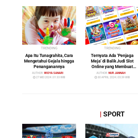
TRENDING
TRENDING
Apa Itu Tunagrahita, Cara
Ternyata Ada ‘Penjaga
Mengetahui Gejala hingga
Meja’ di Balik Judi Slot
Penanganannya
Online yang Membuat
Pemain Tak Pernah
AUTHOR:
WIDYA SANARI
AUTHOR:
NUR JANNAH
Menang!
27 MEI 2024 | 01:33 WIB
30 APRIL 2024 | 03:39 WIB
|
SPORT