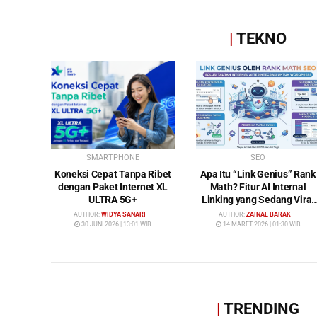
|
TEKNO
SMARTPHONE
SEO
Koneksi Cepat Tanpa Ribet
Apa Itu “Link Genius” Rank
dengan Paket Internet XL
Math? Fitur AI Internal
ULTRA 5G+
Linking yang Sedang Viral
di Dunia SEO
AUTHOR:
WIDYA SANARI
AUTHOR:
ZAINAL BARAK
30 JUNI 2026 | 13:01 WIB
14 MARET 2026 | 01:30 WIB
|
TRENDING