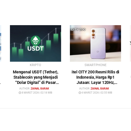
KRIPTO
SMARTPHONE
Mengenal USDT (Tether),
itel CITY 200 Resmi Rilis di
Stablecoin yang Menjadi
Indonesia, Harga Rp1
“Dolar Digital” di Pasar
Jutaan: Layar 120Hz,
Kripto
Kamera 50MP, NFC dan
AUTHOR:
ZAINAL BARAK
AUTHOR:
ZAINAL BARAK
Baterai 5200 mAh
8 MARET 2026 | 02:18 WIB
6 MARET 2026 | 02:55 WIB