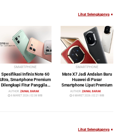
Lihat Selengkapnya
➧
SMARTPHONE
SMARTPHONE
Spesifikasi Infinix Note 60
Mate X7 Jadi Andalan Baru
Ultra, Smartphone Premium
Huawei di Pasar
Dilengkapi Fitur Panggilan
Smartphone Lipat Premium
Satelit
AUTHOR:
ZAINAL BARAK
AUTHOR:
ZAINAL BARAK
6 MARET 2026 | 02:38 WIB
6 MARET 2026 | 02:21 WIB
Lihat Selengkapnya
➧