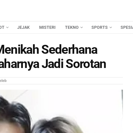
OT
JEJAK
MISTERI
TEKNO
SPORTS
SPESI
Menikah Sederhana
aharnya Jadi Sorotan
eleb