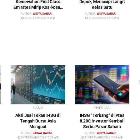
Kemewahan First Class
Depok, Mencicipi Langit
Emirates Mirip Kos-kosan
Kelas Satu
Mewah
AUTHOR:
WIDYA SANARI
AUTHOR:
WIDYA SANARI
17 JULI 2024 | 03:25 WIB
17 JULI 2024 | 03:12 WIB
BISNIS
INVESTASI
Aksi Jual Tekan IHSG di
IHSG “Terbang” di Atas
Tengah Bursa Asia
8.200, Investor Kembali
Menguat
Serbu Pasar Saham
AUTHOR:
ZAINAL BARAK
AUTHOR:
WIDYA SANARI
24 FEBRUARI 2026 | 15:29 WIB
11 FEBRUARI 2026 | 17:44 WIB