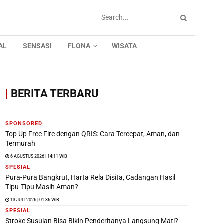
AL
SENSASI
FLONA
WISATA
|
BERITA TERBARU
SPONSORED
Top Up Free Fire dengan QRIS: Cara Tercepat, Aman, dan
Termurah
6 AGUSTUS 2026 | 14:11 WIB
SPESIAL
Pura-Pura Bangkrut, Harta Rela Disita, Cadangan Hasil
Tipu-Tipu Masih Aman?
13 JULI 2026 | 01:36 WIB
SPESIAL
Stroke Susulan Bisa Bikin Penderitanya Langsung Mati?