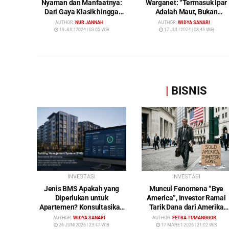
Nyaman dan Manfaatnya:
Warganet: “Termasuk Ipar
Dari Gaya Klasik hingga
Adalah Maut, Bukan
Gunting
Mendamaikan Malah
AUTHOR:
NUR JANNAH
AUTHOR:
WIDYA SANARI
Menyiram Bensin”
19 JULI 2024 | 03:05 WIB
17 JULI 2024 | 03:43 WIB
|
BISNIS
INVESTASI
INVESTASI
Jenis BMS Apakah yang
Muncul Fenomena “Bye
Diperlukan untuk
America”, Investor Ramai
Apartemen? Konsultasikan
Tarik Dana dari Amerika
Keperluan Anda Bersama
Serikat: Wall Street Mulai
AUTHOR:
WIDYA SANARI
AUTHOR:
FETRA TUMANGGOR
Bybamms!
Ditinggalkan
26 JUNI 2026 | 23:47 WIB
17 MARET 2026 | 21:02 WIB