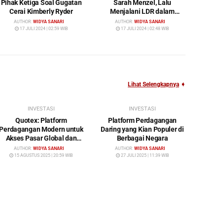
Pihak Ketiga Soal Gugatan
Sarah Menzel, Lalu
Cerai Kimberly Ryder
Menjalani LDR dalam
Waktu yang Cukup Lama
AUTHOR:
WIDYA SANARI
AUTHOR:
WIDYA SANARI
17 JULI 2024 | 02:59 WIB
17 JULI 2024 | 02:48 WIB
Lihat Selengkapnya
➧
INVESTASI
INVESTASI
Quotex: Platform
Platform Perdagangan
Perdagangan Modern untuk
Daring yang Kian Populer di
Akses Pasar Global dan
Berbagai Negara
Investasi Cerdas
AUTHOR:
WIDYA SANARI
AUTHOR:
WIDYA SANARI
15 AGUSTUS 2025 | 20:59 WIB
27 JULI 2025 | 11:39 WIB