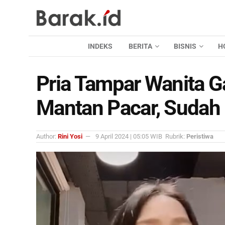
INDEKS
BERITA
BISNIS
H
Pria Tampar Wanita Ga
Mantan Pacar, Sudah 
Author:
Rini Yosi
9 April 2024 | 05:05 WIB
Rubrik:
Peristiwa