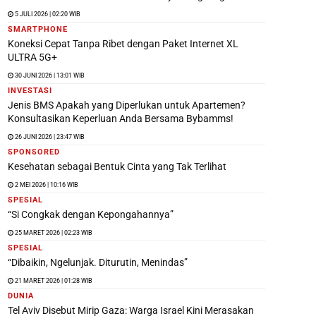
5 JULI 2026 | 02:20 WIB
SMARTPHONE
Koneksi Cepat Tanpa Ribet dengan Paket Internet XL
ULTRA 5G+
30 JUNI 2026 | 13:01 WIB
INVESTASI
Jenis BMS Apakah yang Diperlukan untuk Apartemen?
Konsultasikan Keperluan Anda Bersama Bybamms!
26 JUNI 2026 | 23:47 WIB
SPONSORED
Kesehatan sebagai Bentuk Cinta yang Tak Terlihat
2 MEI 2026 | 10:16 WIB
SPESIAL
“Si Congkak dengan Kepongahannya”
25 MARET 2026 | 02:23 WIB
SPESIAL
“Dibaikin, Ngelunjak. Diturutin, Menindas”
21 MARET 2026 | 01:28 WIB
DUNIA
Tel Aviv Disebut Mirip Gaza: Warga Israel Kini Merasakan