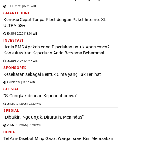
5 JULI 2026 | 02:20 WIB
SMARTPHONE
Koneksi Cepat Tanpa Ribet dengan Paket Internet XL
ULTRA 5G+
30 JUNI 2026 | 13:01 WIB
INVESTASI
Jenis BMS Apakah yang Diperlukan untuk Apartemen?
Konsultasikan Keperluan Anda Bersama Bybamms!
26 JUNI 2026 | 23:47 WIB
SPONSORED
Kesehatan sebagai Bentuk Cinta yang Tak Terlihat
2 MEI 2026 | 10:16 WIB
SPESIAL
“Si Congkak dengan Kepongahannya”
25 MARET 2026 | 02:23 WIB
SPESIAL
“Dibaikin, Ngelunjak. Diturutin, Menindas”
21 MARET 2026 | 01:28 WIB
DUNIA
Tel Aviv Disebut Mirip Gaza: Warga Israel Kini Merasakan