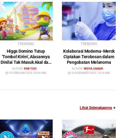
TRENDING
TRENDING
Higgs Domino Tutup
Kolaborasi Moderna-Merck
‘Tombol Kirim’, Alasannya
Ciptakan Terobosan dalam
Dinilai Tak Masuk Akal dan
Pengobatan Melanoma
Rugikan Pengguna
AUTHOR:
RINI YOSI
AUTHOR:
WIDYA SANARI
19 FEBRUARI 2024 | 05:00 WIB
16 DESEMBER 2023 | 19:18 WIB
Lihat Selengkapnya
➧