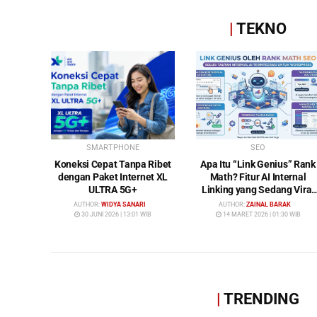
|
TEKNO
SMARTPHONE
SEO
Koneksi Cepat Tanpa Ribet
Apa Itu “Link Genius” Rank
dengan Paket Internet XL
Math? Fitur AI Internal
ULTRA 5G+
Linking yang Sedang Viral
di Dunia SEO
AUTHOR:
WIDYA SANARI
AUTHOR:
ZAINAL BARAK
30 JUNI 2026 | 13:01 WIB
14 MARET 2026 | 01:30 WIB
|
TRENDING