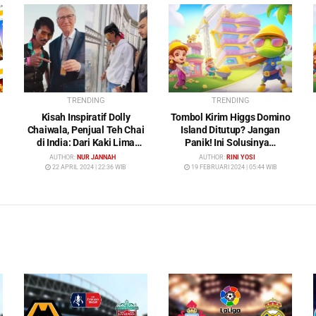
TRENDING
TRENDING
Kisah Inspiratif Dolly
Tombol Kirim Higgs Domino
Chaiwala, Penjual Teh Chai
Island Ditutup? Jangan
di India: Dari Kaki Lima
Panik! Ini Solusinya…
Menuju Kehidupan Mewah
AUTHOR:
NUR JANNAH
AUTHOR:
RINI YOSI
22 APRIL 2024 | 22:36 WIB
19 FEBRUARI 2024 | 05:44 WIB