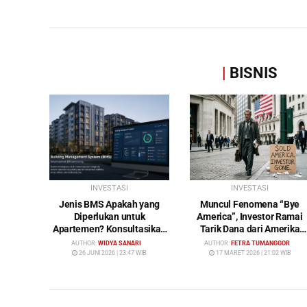
|
BISNIS
INVESTASI
INVESTASI
Jenis BMS Apakah yang
Muncul Fenomena “Bye
Diperlukan untuk
America”, Investor Ramai
Apartemen? Konsultasikan
Tarik Dana dari Amerika
Keperluan Anda Bersama
Serikat: Wall Street Mulai
AUTHOR:
WIDYA SANARI
AUTHOR:
FETRA TUMANGGOR
Bybamms!
Ditinggalkan
26 JUNI 2026 | 23:47 WIB
17 MARET 2026 | 21:02 WIB