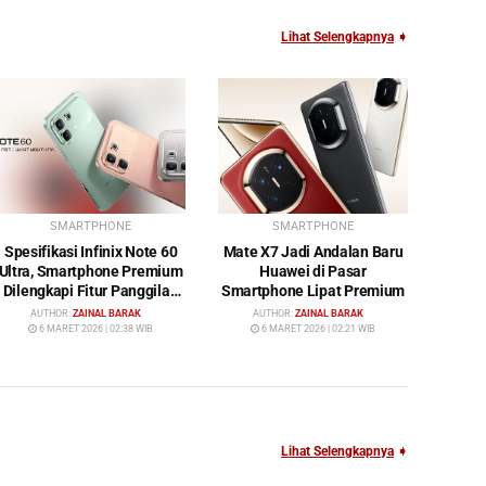
Lihat Selengkapnya
➧
SMARTPHONE
SMARTPHONE
Spesifikasi Infinix Note 60
Mate X7 Jadi Andalan Baru
Ultra, Smartphone Premium
Huawei di Pasar
Dilengkapi Fitur Panggilan
Smartphone Lipat Premium
Satelit
AUTHOR:
ZAINAL BARAK
AUTHOR:
ZAINAL BARAK
6 MARET 2026 | 02:38 WIB
6 MARET 2026 | 02:21 WIB
Lihat Selengkapnya
➧