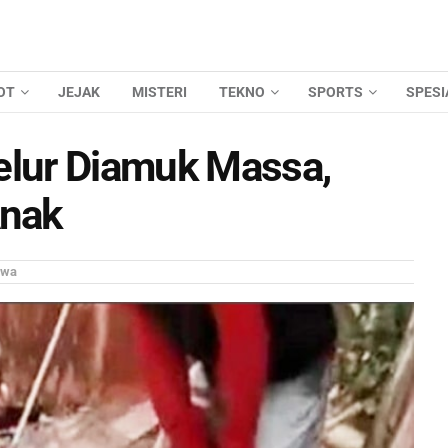
OT
JEJAK
MISTERI
TEKNO
SPORTS
SPESI
elur Diamuk Massa,
Anak
iwa