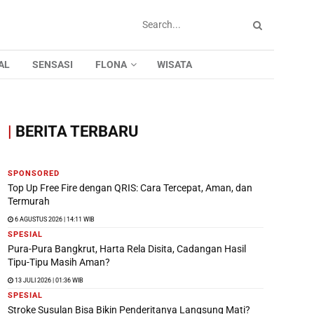
AL
SENSASI
FLONA
WISATA
|
BERITA TERBARU
SPONSORED
Top Up Free Fire dengan QRIS: Cara Tercepat, Aman, dan
Termurah
6 AGUSTUS 2026 | 14:11 WIB
SPESIAL
Pura-Pura Bangkrut, Harta Rela Disita, Cadangan Hasil
Tipu-Tipu Masih Aman?
13 JULI 2026 | 01:36 WIB
SPESIAL
Stroke Susulan Bisa Bikin Penderitanya Langsung Mati?