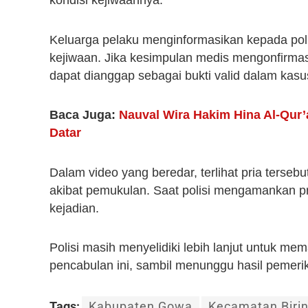
kondisi kejiwaannya.
Keluarga pelaku menginformasikan kepada poli
kejiwaan. Jika kesimpulan medis mengonfirmasi
dapat dianggap sebagai bukti valid dalam kasus
Baca Juga:
Nauval Wira Hakim Hina Al-Qur’
Datar
Dalam video yang beredar, terlihat pria terseb
akibat pemukulan. Saat polisi mengamankan pr
kejadian.
Polisi masih menyelidiki lebih lanjut untuk me
pencabulan ini, sambil menunggu hasil pemerik
Tags:
Kabupaten Gowa
Kecamatan Biri