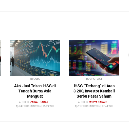
BISNIS
INVESTASI
Aksi Jual Tekan IHSG di
IHSG “Terbang” di Atas
Tengah Bursa Asia
8.200, Investor Kembali
Menguat
Serbu Pasar Saham
AUTHOR:
ZAINAL BARAK
AUTHOR:
WIDYA SANARI
24 FEBRUARI 2026 | 15:29 WIB
11 FEBRUARI 2026 | 17:44 WIB