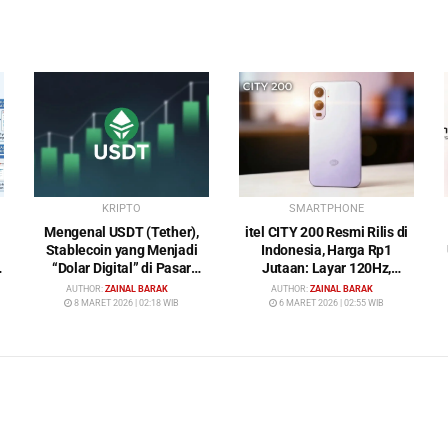
KRIPTO
SMARTPHONE
Mengenal USDT (Tether),
itel CITY 200 Resmi Rilis di
Stablecoin yang Menjadi
Indonesia, Harga Rp1
“Dolar Digital” di Pasar
Jutaan: Layar 120Hz,
Kripto
Kamera 50MP, NFC dan
AUTHOR:
ZAINAL BARAK
AUTHOR:
ZAINAL BARAK
Baterai 5200 mAh
8 MARET 2026 | 02:18 WIB
6 MARET 2026 | 02:55 WIB