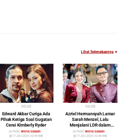
Lihat Selengkapnya
➧
SELEB
SELEB
Edward Akbar Curiga Ada
Azriel Hermansyah Lamar
Pihak Ketiga Soal Gugatan
Sarah Menzel, Lalu
Cerai Kimberly Ryder
Menjalani LDR dalam
Waktu yang Cukup Lama
AUTHOR:
WIDYA SANARI
AUTHOR:
WIDYA SANARI
17 JULI 2024 | 02:59 WIB
17 JULI 2024 | 02:48 WIB