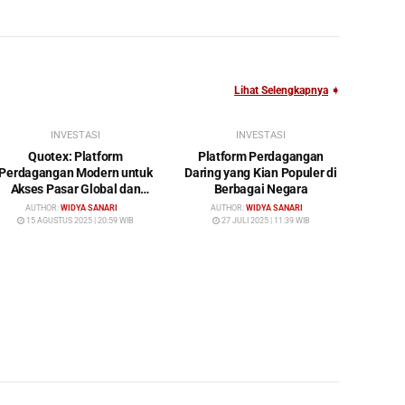
Lihat Selengkapnya
➧
INVESTASI
INVESTASI
Quotex: Platform
Platform Perdagangan
Perdagangan Modern untuk
Daring yang Kian Populer di
Akses Pasar Global dan
Berbagai Negara
Investasi Cerdas
AUTHOR:
WIDYA SANARI
AUTHOR:
WIDYA SANARI
15 AGUSTUS 2025 | 20:59 WIB
27 JULI 2025 | 11:39 WIB