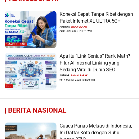
Koneksi Cepat Tanpa Ribet dengan
Paket Internet XL ULTRA 5G+
AUTHOR:
WIDYA SANARI
30 JUNI 2026 | 13:01 WIB
SMARTPHONE
Apa Itu “Link Genius” Rank Math?
Fitur AI Internal Linking yang
Sedang Viral di Dunia SEO
AUTHOR:
ZAINAL BARAK
14 MARET 2026 | 01:30 WIB
SEO
|
BERITA NASIONAL
Cuaca Panas Meluas di Indonesia,
Ini Daftar Kota dengan Suhu