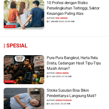
10 Profesi dengan Risiko
Perselingkuhan Tertinggi, Sektor
Keuangan Paling Atas
AUTHOR:
NUR JANNAH
7 JANUARI 2024 | 03:43 WIB
SENSASI
|
SPESIAL
Pura-Pura Bangkrut, Harta Rela
Disita, Cadangan Hasil Tipu-Tipu
Masih Aman?
AUTHOR:
ZAINAL BARAK
13 JULI 2026 | 01:36 WIB
SPESIAL
Stroke Susulan Bisa Bikin
Penderitanya Langsung Mati?
AUTHOR:
RHIENA PONDOW
5 JULI 2026 | 02:20 WIB