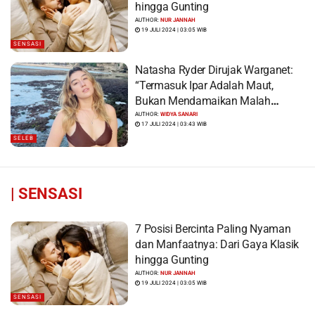
hingga Gunting
AUTHOR:
NUR JANNAH
19 JULI 2024 | 03:05 WIB
SENSASI
Natasha Ryder Dirujak Warganet:
“Termasuk Ipar Adalah Maut,
Bukan Mendamaikan Malah
Menyiram Bensin”
AUTHOR:
WIDYA SANARI
17 JULI 2024 | 03:43 WIB
SELEB
|
SENSASI
7 Posisi Bercinta Paling Nyaman
dan Manfaatnya: Dari Gaya Klasik
hingga Gunting
AUTHOR:
NUR JANNAH
19 JULI 2024 | 03:05 WIB
SENSASI