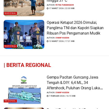
hingga 37°C
AUTHOR:
FETRA TUMANGGOR
17 MARET 2026 | 22:33 WIB
NASIONAL
Operasi Ketupat 2026 Dimulai,
Panglima TNI dan Kapolri Siapkan
Ribuan Pos Pengamanan Mudik
AUTHOR:
SYARIF HUSEIN
13 MARET 2026 | 17:21 WIB
NASIONAL
|
BERITA REGIONAL
Gempa Pacitan Guncang Jawa
Tengah & DIY: 6,4 ML, 34
Aftershock, Puluhan Orang Luka
dan Ratusan Bangunan Rusak
AUTHOR:
SYARIF HUSEIN
7 FEBRUARI 2026 | 16:15 WIB
REGIONAL