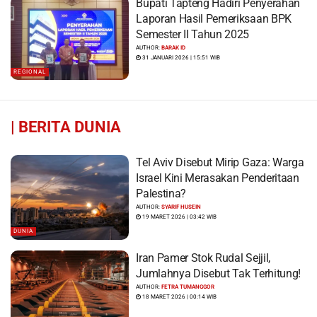
Bupati Tapteng Hadiri Penyerahan
Laporan Hasil Pemeriksaan BPK
Semester II Tahun 2025
AUTHOR:
BARAK ID
31 JANUARI 2026 | 15:51 WIB
REGIONAL
|
BERITA DUNIA
Tel Aviv Disebut Mirip Gaza: Warga
Israel Kini Merasakan Penderitaan
Palestina?
AUTHOR:
SYARIF HUSEIN
19 MARET 2026 | 03:42 WIB
DUNIA
Iran Pamer Stok Rudal Sejjil,
Jumlahnya Disebut Tak Terhitung!
AUTHOR:
FETRA TUMANGGOR
18 MARET 2026 | 00:14 WIB