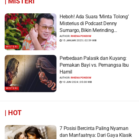
|
MISTERI
Heboh! Ada Suara ‘Minta Tolong’
Misterius di Podcast Denny
Sumargo, Bikin Merinding…
AUTHOR:
RHIENA PONDOW
15 JANUARI 2025 | 02:59 WIB
MISTERI
Perbedaan Palasik dan Kuyang:
Pemakan Bayi vs. Pemangsa Ibu
Hamil
AUTHOR:
RHIENA PONDOW
10 JUNI 2024 | 05:08 WIB
MISTERI
|
HOT
7 Posisi Bercinta Paling Nyaman
dan Manfaatnya: Dari Gaya Klasik