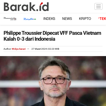
INDEKS
NEWS
KRIPTO
°TE
Philippe Troussier Dipecat VFF Pasca Vietnam
Kalah 0-3 dari Indonesia
Author:
Widya Sanari
27 Maret 2024 | 02:23 WIB