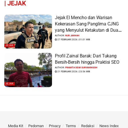
|
JEJAK
Jejak El Mencho dan Warisan
Kekerasan Sang Panglima CJNG
yang Menyulut Ketakutan di Dua
Benua
AUTHOR:
NUR JANNAH
27 FEBRUARI 2026 | 01:01 WIB
JEJAK
Profil Zainal Barak: Dari Tukang
Bersih-Bersih hingga Praktisi SEO
AUTHOR:
PRAMITA DEWI SURYANINGSIH
21 FEBRUARI 2026 | 23:56 WIB
JEJAK
Media Kit
Pedoman
Privacy
Terms
Redaksi
News Index