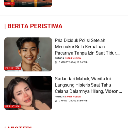
DUNIA
|
BERITA PERISTIWA
Pria Diciduk Polisi Setelah
Mencukur Bulu Kemaluan
Pacarnya Tanpa Izin Saat Tidur,
Korban Syok Saat Terbangun
AUTHOR:
SYARIF HUSEIN
10 MARET 2026 | 22:28 WIB
PERISTIWA
Sadar dari Mabuk, Wanita Ini
Langsung Histeris Saat Tahu
Celana Dalamnya Hilang, Videonya
Viral
AUTHOR:
SYARIF HUSEIN
10 MARET 2026 | 21:50 WIB
PERISTIWA