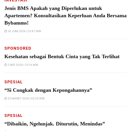
INVESTASI
Jenis BMS Apakah yang Diperlukan untuk
Apartemen? Konsultasikan Keperluan Anda Bersama
Bybamms!
26 JUNI 2026 | 23:47 WIB
SPONSORED
Kesehatan sebagai Bentuk Cinta yang Tak Terlihat
2 MEI 2026 | 10:16 WIB
SPESIAL
“Si Congkak dengan Kepongahannya”
25 MARET 2026 | 02:23 WIB
SPESIAL
“Dibaikin, Ngelunjak. Diturutin, Menindas”