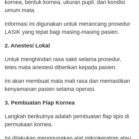
kornea, bentuk kornea, ukuran pupil, dan kondisi
umum mata.
Informasi ini digunakan untuk merancang prosedur
LASIK yang tepat bagi masing-masing pasien.
2. Anestesi Lokal
Untuk menghindari rasa sakit selama prosedur,
tetes mata anestesi diberikan kepada pasien.
Ini akan membuat mata mati rasa dan memastikan
kenyamanan pasien selama operasi.
3. Pembuatan Flap Kornea
Langkah berikutnya adalah pembuatan flap tipis di
permukaan kornea.
Ini dilakukan menggunakan alat mikrokeratom atau