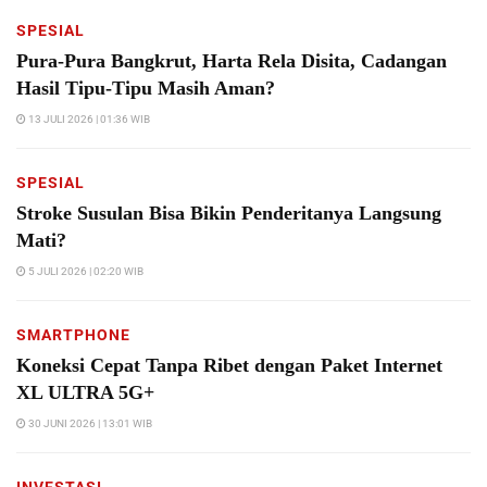
SPESIAL
Pura-Pura Bangkrut, Harta Rela Disita, Cadangan
Hasil Tipu-Tipu Masih Aman?
13 JULI 2026 | 01:36 WIB
SPESIAL
Stroke Susulan Bisa Bikin Penderitanya Langsung
Mati?
5 JULI 2026 | 02:20 WIB
SMARTPHONE
Koneksi Cepat Tanpa Ribet dengan Paket Internet
XL ULTRA 5G+
30 JUNI 2026 | 13:01 WIB