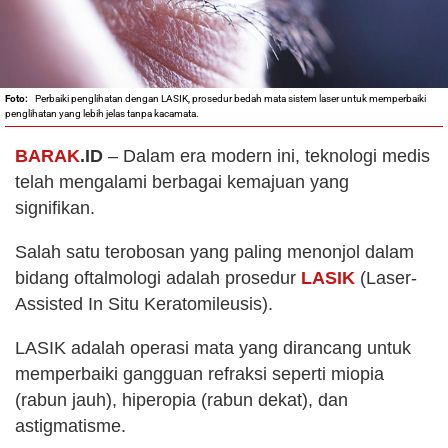
Perbaiki penglihatan dengan LASIK, prosedur bedah mata sistem laser untuk memperbaiki
penglihatan yang lebih jelas tanpa kacamata.
BARAK
.ID
– Dalam era modern ini, teknologi medis
telah mengalami berbagai kemajuan yang
signifikan.
Salah satu terobosan yang paling menonjol dalam
bidang oftalmologi adalah prosedur
LASIK
(Laser-
Assisted In Situ Keratomileusis).
LASIK adalah operasi mata yang dirancang untuk
memperbaiki gangguan refraksi seperti miopia
(rabun jauh), hiperopia (rabun dekat), dan
astigmatisme.