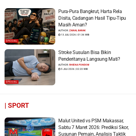
Pura-Pura Bangkrut, Harta Rela
Disita, Cadangan Hasil Tipu-Tipu
Masih Aman?
AUTHOR:
ZAINAL BARAK
13 JULI 2026 | 01:36 WIB
SPESIAL
Stroke Susulan Bisa Bikin
Penderitanya Langsung Mati?
AUTHOR:
RHIENA PONDOW
5 JULI 2026 | 02:20 WIB
SPESIAL
|
SPORT
Malut United vs PSM Makassar,
Sabtu 7 Maret 2026: Prediksi Skor,
Susunan Pemain, Analisis Taktik