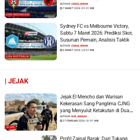
AUTHOR:
ZAINAL BARAK
7 MARET 2026 | 01:31 WIB
LIGA INDONESIA
Sydney FC vs Melbourne Victory,
Sabtu 7 Maret 2026: Prediksi Skor,
Susunan Pemain, Analisis Taktik
AUTHOR:
ZAINAL BARAK
6 MARET 2026 | 22:27 WIB
LIGA AUSTRALIA
|
JEJAK
Jejak El Mencho dan Warisan
Kekerasan Sang Panglima CJNG
yang Menyulut Ketakutan di Dua
Benua
AUTHOR:
NUR JANNAH
27 FEBRUARI 2026 | 01:01 WIB
JEJAK
Profil Zainal Barak: Dari Tukang