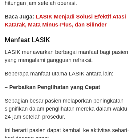
hitungan jam setelah operasi.
Baca Juga:
LASIK Menjadi Solusi Efektif Atasi
Katarak, Mata Minus-Plus, dan Silinder
Manfaat LASIK
LASIK menawarkan berbagai manfaat bagi pasien
yang mengalami gangguan refraksi.
Beberapa manfaat utama LASIK antara lain:
– Perbaikan Penglihatan yang Cepat
Sebagian besar pasien melaporkan peningkatan
signifikan dalam penglihatan mereka dalam waktu
24 jam setelah prosedur.
Ini berarti pasien dapat kembali ke aktivitas sehari-