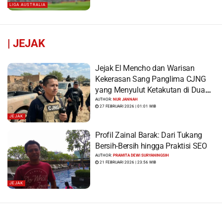
LIGA AUSTRALIA
|
JEJAK
Jejak El Mencho dan Warisan
Kekerasan Sang Panglima CJNG
yang Menyulut Ketakutan di Dua
Benua
AUTHOR:
NUR JANNAH
27 FEBRUARI 2026 | 01:01 WIB
JEJAK
Profil Zainal Barak: Dari Tukang
Bersih-Bersih hingga Praktisi SEO
AUTHOR:
PRAMITA DEWI SURYANINGSIH
21 FEBRUARI 2026 | 23:56 WIB
JEJAK