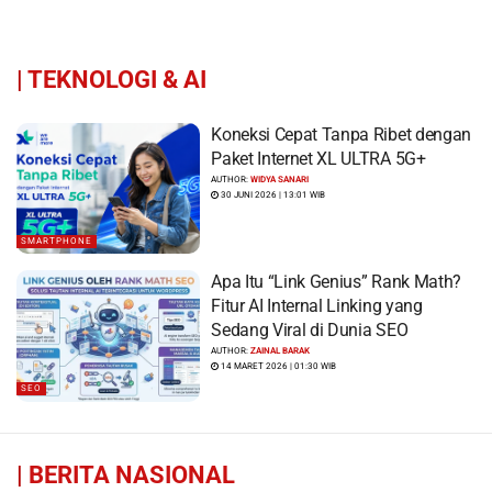
|
TEKNOLOGI & AI
Koneksi Cepat Tanpa Ribet dengan
Paket Internet XL ULTRA 5G+
AUTHOR:
WIDYA SANARI
30 JUNI 2026 | 13:01 WIB
SMARTPHONE
Apa Itu “Link Genius” Rank Math?
Fitur AI Internal Linking yang
Sedang Viral di Dunia SEO
AUTHOR:
ZAINAL BARAK
14 MARET 2026 | 01:30 WIB
SEO
|
BERITA NASIONAL