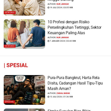
AUTHOR:
NUR JANNAH
19 JULI 2024 | 03:05 WIB
SENSASI
10 Profesi dengan Risiko
Perselingkuhan Tertinggi, Sektor
Keuangan Paling Atas
AUTHOR:
NUR JANNAH
7 JANUARI 2024 | 03:43 WIB
SENSASI
|
SPESIAL
Pura-Pura Bangkrut, Harta Rela
Disita, Cadangan Hasil Tipu-Tipu
Masih Aman?
AUTHOR:
ZAINAL BARAK
13 JULI 2026 | 01:36 WIB
SPESIAL