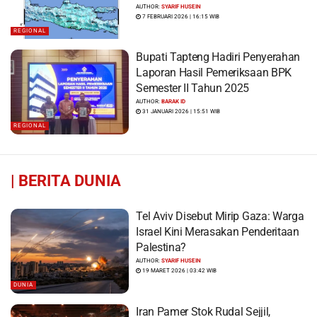
dan Ratusan Bangunan Rusak
AUTHOR:
SYARIF HUSEIN
7 FEBRUARI 2026 | 16:15 WIB
REGIONAL
Bupati Tapteng Hadiri Penyerahan
Laporan Hasil Pemeriksaan BPK
Semester II Tahun 2025
AUTHOR:
BARAK ID
31 JANUARI 2026 | 15:51 WIB
REGIONAL
|
BERITA DUNIA
Tel Aviv Disebut Mirip Gaza: Warga
Israel Kini Merasakan Penderitaan
Palestina?
AUTHOR:
SYARIF HUSEIN
19 MARET 2026 | 03:42 WIB
DUNIA
Iran Pamer Stok Rudal Sejjil,