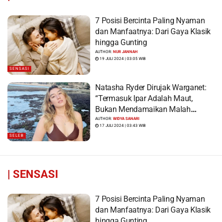
7 Posisi Bercinta Paling Nyaman
dan Manfaatnya: Dari Gaya Klasik
hingga Gunting
AUTHOR:
NUR JANNAH
19 JULI 2024 | 03:05 WIB
SENSASI
Natasha Ryder Dirujak Warganet:
“Termasuk Ipar Adalah Maut,
Bukan Mendamaikan Malah
Menyiram Bensin”
AUTHOR:
WIDYA SANARI
17 JULI 2024 | 03:43 WIB
SELEB
|
SENSASI
7 Posisi Bercinta Paling Nyaman
dan Manfaatnya: Dari Gaya Klasik
hingga Gunting