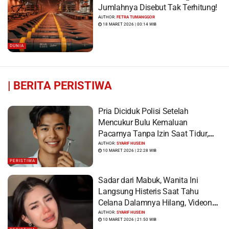
Jumlahnya Disebut Tak Terhitung!
AUTHOR:
FETRA TUMANGGOR
18 MARET 2026 | 00:14 WIB
DUNIA
|
BERITA PERISTIWA
Pria Diciduk Polisi Setelah
Mencukur Bulu Kemaluan
Pacarnya Tanpa Izin Saat Tidur,
Korban Syok Saat Terbangun
AUTHOR:
SYARIF HUSEIN
10 MARET 2026 | 22:28 WIB
PERISTIWA
Sadar dari Mabuk, Wanita Ini
Langsung Histeris Saat Tahu
Celana Dalamnya Hilang, Videonya
Viral
AUTHOR:
SYARIF HUSEIN
10 MARET 2026 | 21:50 WIB