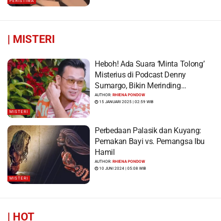
PERISTIWA
|
MISTERI
Heboh! Ada Suara ‘Minta Tolong’
Misterius di Podcast Denny
Sumargo, Bikin Merinding…
AUTHOR:
RHIENA PONDOW
15 JANUARI 2025 | 02:59 WIB
MISTERI
Perbedaan Palasik dan Kuyang:
Pemakan Bayi vs. Pemangsa Ibu
Hamil
AUTHOR:
RHIENA PONDOW
10 JUNI 2024 | 05:08 WIB
MISTERI
|
HOT