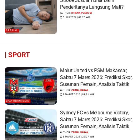
Stroke Susulan Bisa Bikin
Penderitanya Langsung Mati?
AUTHOR:
RHIENA PONDOW
5 JULI 2026 | 02:20 WIB
SPESIAL
|
SPORT
Malut United vs PSM Makassar,
Sabtu 7 Maret 2026: Prediksi Skor,
Susunan Pemain, Analisis Taktik
AUTHOR:
ZAINAL BARAK
7 MARET 2026 | 01:31 WIB
LIGA INDONESIA
Sydney FC vs Melbourne Victory,
Sabtu 7 Maret 2026: Prediksi Skor,
Susunan Pemain, Analisis Taktik
AUTHOR:
ZAINAL BARAK
6 MARET 2026 | 22:27 WIB