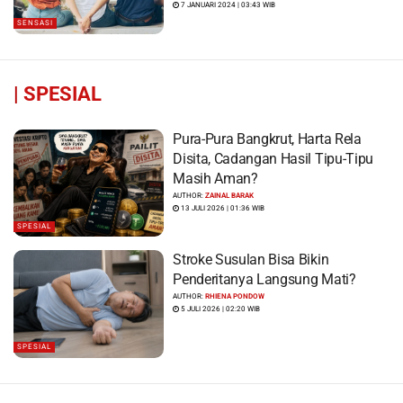
7 JANUARI 2024 | 03:43 WIB
SENSASI
|
SPESIAL
Pura-Pura Bangkrut, Harta Rela
Disita, Cadangan Hasil Tipu-Tipu
Masih Aman?
AUTHOR:
ZAINAL BARAK
13 JULI 2026 | 01:36 WIB
SPESIAL
Stroke Susulan Bisa Bikin
Penderitanya Langsung Mati?
AUTHOR:
RHIENA PONDOW
5 JULI 2026 | 02:20 WIB
SPESIAL