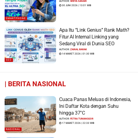
AUTHOR:
WIDYA SANARI
30 JUNI 2026 | 13:01 WIB
SMARTPHONE
Apa Itu “Link Genius” Rank Math?
Fitur AI Internal Linking yang
Sedang Viral di Dunia SEO
AUTHOR:
ZAINAL BARAK
14 MARET 2026 | 01:30 WIB
SEO
|
BERITA NASIONAL
Cuaca Panas Meluas di Indonesia,
Ini Daftar Kota dengan Suhu
hingga 37°C
AUTHOR:
FETRA TUMANGGOR
17 MARET 2026 | 22:33 WIB
NASIONAL