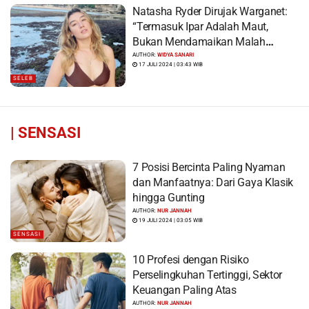
Natasha Ryder Dirujak Warganet:
“Termasuk Ipar Adalah Maut,
Bukan Mendamaikan Malah
Menyiram Bensin”
AUTHOR:
WIDYA SANARI
17 JULI 2024 | 03:43 WIB
SELEB
|
SENSASI
7 Posisi Bercinta Paling Nyaman
dan Manfaatnya: Dari Gaya Klasik
hingga Gunting
AUTHOR:
NUR JANNAH
19 JULI 2024 | 03:05 WIB
SENSASI
10 Profesi dengan Risiko
Perselingkuhan Tertinggi, Sektor
Keuangan Paling Atas
AUTHOR:
NUR JANNAH