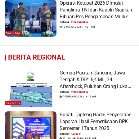
Operasi Ketupat 2026 Dimulai,
Panglima TNI dan Kapolri Siapkan
Ribuan Pos Pengamanan Mudik
AUTHOR:
SYARIF HUSEIN
13 MARET 2026 | 17:21 WIB
NASIONAL
|
BERITA REGIONAL
Gempa Pacitan Guncang Jawa
Tengah & DIY: 6,4 ML, 34
Aftershock, Puluhan Orang Luka
dan Ratusan Bangunan Rusak
AUTHOR:
SYARIF HUSEIN
7 FEBRUARI 2026 | 16:15 WIB
REGIONAL
Bupati Tapteng Hadiri Penyerahan
Laporan Hasil Pemeriksaan BPK
Semester II Tahun 2025
AUTHOR:
BARAK ID
31 JANUARI 2026 | 15:51 WIB