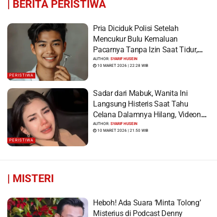
|
BERITA PERISTIWA
Pria Diciduk Polisi Setelah
Mencukur Bulu Kemaluan
Pacarnya Tanpa Izin Saat Tidur,
Korban Syok Saat Terbangun
AUTHOR:
SYARIF HUSEIN
10 MARET 2026 | 22:28 WIB
PERISTIWA
Sadar dari Mabuk, Wanita Ini
Langsung Histeris Saat Tahu
Celana Dalamnya Hilang, Videonya
Viral
AUTHOR:
SYARIF HUSEIN
10 MARET 2026 | 21:50 WIB
PERISTIWA
|
MISTERI
Heboh! Ada Suara ‘Minta Tolong’
Misterius di Podcast Denny