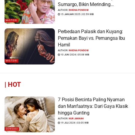
Sumargo, Bikin Merinding…
AUTHOR:
RHIENA PONDOW
15 JANUARI 2025 | 02:59 WIB
MISTERI
Perbedaan Palasik dan Kuyang:
Pemakan Bayi vs. Pemangsa Ibu
Hamil
AUTHOR:
RHIENA PONDOW
10 JUNI 2024 | 05:08 WIB
MISTERI
|
HOT
7 Posisi Bercinta Paling Nyaman
dan Manfaatnya: Dari Gaya Klasik
hingga Gunting
AUTHOR:
NUR JANNAH
19 JULI 2024 | 03:05 WIB
SENSASI