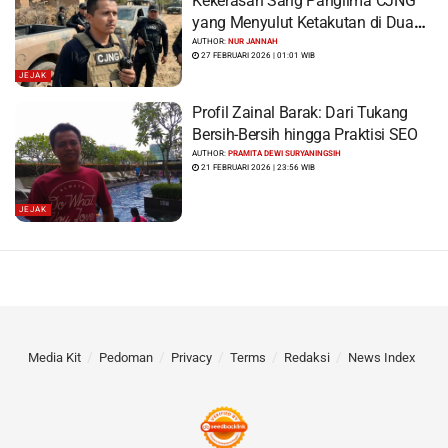
Kekerasan Sang Panglima CJNG
yang Menyulut Ketakutan di Dua
Benua
AUTHOR:
NUR JANNAH
27 FEBRUARI 2026 | 01:01 WIB
JEJAK
Profil Zainal Barak: Dari Tukang
Bersih-Bersih hingga Praktisi SEO
AUTHOR:
PRAMITA DEWI SURYANINGSIH
21 FEBRUARI 2026 | 23:56 WIB
JEJAK
Media Kit
Pedoman
Privacy
Terms
Redaksi
News Index